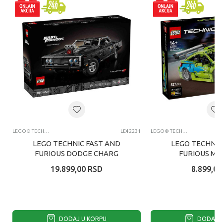
LEGO® TECHNIC
LE42231
LEGO® TECHNIC
LEGO TECHNIC FAST AND
LEGO TECHNIC
FURIOUS DODGE CHARG
FURIOUS MI
19.899,00
RSD
8.899,00
DODAJ U KORPU
DODAJ U