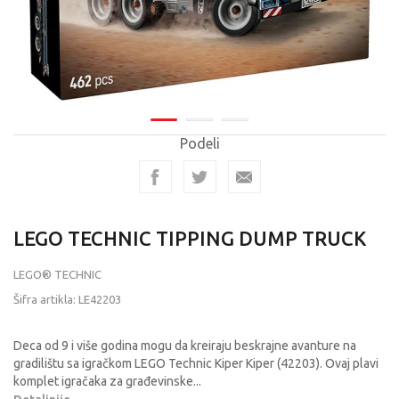
Podeli
LEGO TECHNIC TIPPING DUMP TRUCK
LEGO® TECHNIC
Šifra artikla:
LE42203
Deca od 9 i više godina mogu da kreiraju beskrajne avanture na
gradilištu sa igračkom LEGO Technic Kiper Kiper (42203). Ovaj plavi
komplet igračaka za građevinske
...