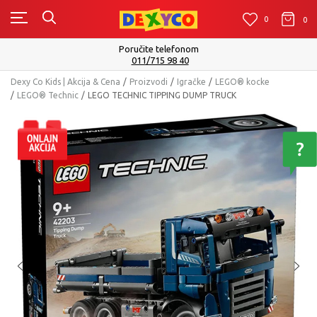
0
0
0
Isporuku možete očekivati u roku od 2 do 4 radna dana!
Pogledaj više
Dexy Co Kids | Akcija & Cena
Proizvodi
Igračke
LEGO® kocke
LEGO® Technic
LEGO TECHNIC TIPPING DUMP TRUCK