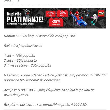
Detaljnije
Napuni LEGO® korpu i ostvari do 25% popusta!
Računica je jednostavna:
1 set = 15% popusta
2 seta = 20% popusta
3 ili više setova = 25% popusta
Na stranici korpe odaberi karticu „Iskoristi svoj promotivni TIKET“ i
popust će biti automatski obračunat.
Akcija važi od 6. do 12. jula, isključivo za onlajn kupovinu na
www.dexy.co.rs.
Besplatna dostava za sve porudžbine preko 4.999 RSD.