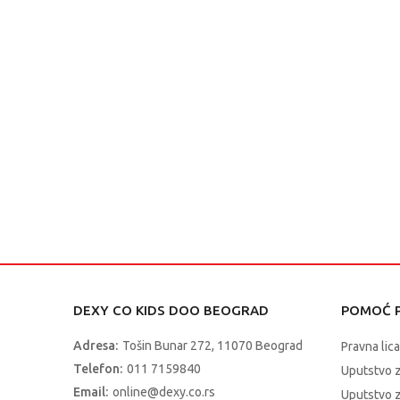
DEXY CO KIDS DOO BEOGRAD
POMOĆ P
Adresa:
Tošin Bunar 272, 11070 Beograd
Pravna lica
Telefon:
011 7159840
Uputstvo 
Email:
online@dexy.co.rs
Uputstvo z