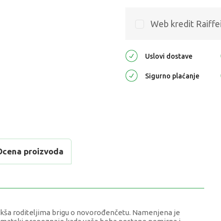
Web kredit Raiffe
Uslovi dostave
Sigurno plaćanje
Ocena proizvoda
olakša roditeljima brigu o novorođenčetu. Namenjena je