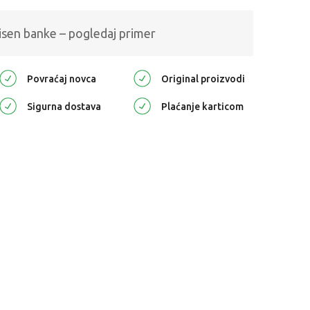
isen banke – pogledaj primer
Povraćaj novca
Original proizvodi
Sigurna dostava
Plaćanje karticom