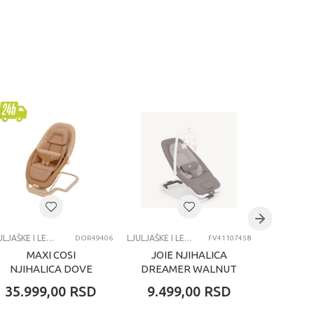
LJULJAŠKE I LEŽALJKE
LJULJAŠKE I LEŽALJKE
DOR49406
FV41107458
MAXI COSI
JOIE NJIHALICA
JOIE
NJIHALICA DOVE
DREAMER WALNUT
DRE
PRO ELEGANT
35.999,00
RSD
9.499,00
RSD
9.49
BRONZE