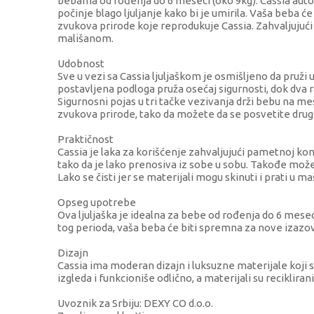
bebama od rođenja do 6 meseci (oko 9kg). Cassia aut
počinje blago ljuljanje kako bi je umirila. Vaša beba će
zvukova prirode koje reprodukuje Cassia. Zahvaljujući 
mališanom.
Udobnost
Sve u vezi sa Cassia ljuljaškom je osmišljeno da pruž
postavljena podloga pruža osećaj sigurnosti, dok dva 
Sigurnosni pojas u tri tačke vezivanja drži bebu na mest
zvukova prirode, tako da možete da se posvetite dru
Praktičnost
Cassia je laka za korišćenje zahvaljujući pametnoj kontr
tako da je lako prenosiva iz sobe u sobu. Takođe može r
Lako se čisti jer se materijali mogu skinuti i prati u maš
Opseg upotrebe
Ova ljuljaška je idealna za bebe od rođenja do 6 mesec
tog perioda, vaša beba će biti spremna za nove izazo
Dizajn
Cassia ima moderan dizajn i luksuzne materijale koji s
izgleda i funkcioniše odlično, a materijali su recikliran
Uvoznik za Srbiju: DEXY CO d.o.o.