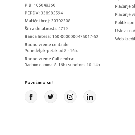
PIB:
105048360
Plaćanje p
PEPDV:
338985594
Plaćanje 
Matični broj:
20302208
Politika pr
Šifra delatnosti:
4719
Uslovi i na
Banca Intesa:
160-0000000475017-52
Web kredit
Radno vreme centrale:
Ponedeljak-petak od 8 - 16h.
Radno vreme Call centra:
Radnim danima: 8-16h i subotom: 10-14h
Povežimo se!