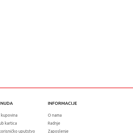
ONUDA
INFORMACIJE
 kupovina
O nama
b kartica
Radnje
korisničko uputstvo
Zaposlenje