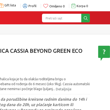
Gift lista
Profil
Korpa
0
Omiljeno
0
Pretraži sajt
LICA CASSIA BEYOND GREEN ECO
alica koja je tu da olakša roditeljima brigu o
ebama od rođenja do 6 meseci (oko 9kg). Cassia automatski
ne nemirna i počinje blago ljuljanj
...
Detaljnije
da porudžbine kreirane radnim danima do 14h i
og dana do 20h, uz plaćanje karticom ili