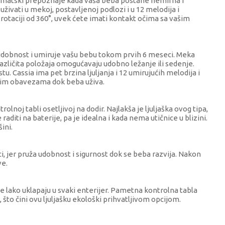
omatski prepoznaje kada vaša beba postane nemirna i
 uživati u mekoj, postavljenoj podlozi i u 12 melodija i
rotaciji od 360°, uvek ćete imati kontakt očima sa vašim
i udobnost i umiruje vašu bebu tokom prvih 6 meseci. Meka
različita položaja omogućavaju udobno ležanje ili sedenje.
u. Cassia ima pet brzina ljuljanja i 12 umirujućih melodija i
gim obavezama dok beba uživa.
olnoj tabli osetljivoj na dodir. Najlakša je ljuljaška ovog tipa,
aditi na baterije, pa je idealna i kada nema utičnice u blizini.
ini.
i, jer pruža udobnost i sigurnost dok se beba razvija. Nakon
ve.
e lako uklapaju u svaki enterijer. Pametna kontrolna tabla
i, što čini ovu ljuljašku ekološki prihvatljivom opcijom.