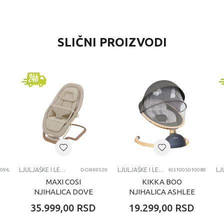
VREDNOST
SLIČNI PROIZVODI
Ljuljaške i ležaljke
Maxi Cosi
0+ meseci
LJULJASKE I LEZALJKE
LJULJAŠKE I LEŽALJKE
LJULJAŠKE I LEŽALJKE
0096
DOR49529
KI31005010089
MAXI COSI
KIKKA BOO
NJIHALICA DOVE
NJIHALICA ASHLEE
PRO ELEGANCE
DARK GREY
35.999,00
RSD
19.299,00
RSD
BEIGE