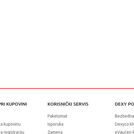
RI KUPOVINI
KORISNIČKI SERVIS
DEXY P
Paketomat
Bezbedna
za kupovinu
Isporuka
Dexyco klu
a registraciju
Zamena
eVaučeri-