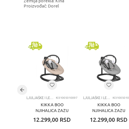
Zemlja porekla: Kina
Proizvođač: Dorel
KARAKTERISTIKA
Kategorija
Brend
Uzrast
Kategorija
LJULJAŠKE I LEŽALJKE
LJULJAŠKE I LEŽALJKE
KI31005010097
KI3100501
KIKKA BOO
KIKKA BOO
NJIHALICA ZAZU
NJIHALICA ZAZU
BEIGE
GREY
12.299,00
RSD
12.299,00
RSD