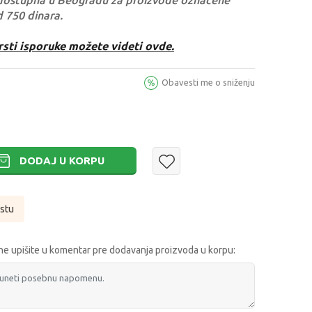
dostupna u Beogradu za proizvode označene
d 750 dinara.
rsti isporuke možete videti ovde.
Obavesti me o sniženju
DODAJ U KORPU
istu
e upišite u komentar pre dodavanja proizvoda u korpu: