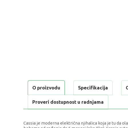
O proizvodu
Specifikacija
Proveri dostupnost u radnjama
Cassia je moderna električna njihalica koja je tu da 