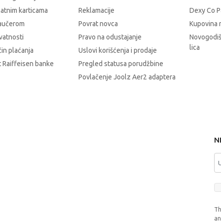
latnim karticama
Reklamacije
Dexy Co P
vaučerom
Povrat novca
Kupovina 
ivatnosti
Pravo na odustajanje
Novogodiš
lica
čin plaćanja
Uslovi korišćenja i prodaje
 Raiffeisen banke
Pregled statusa porudžbine
Povlačenje Joolz Aer2 adaptera
N
Th
a