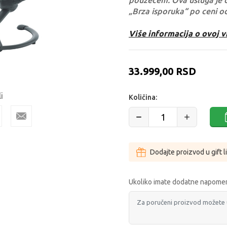
pouzećem. Ova usluga je 
„Brza isporuka“ po ceni o
Više informacija o ovoj v
33.999,00
RSD
i
Količina:
Dodajte proizvod u gift l
Ukoliko imate dodatne napomen