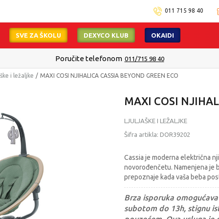
011 715 98 40
SVE ZA ŠKOLU
DEXYCO KLUB
OKAIDI
Poručite telefonom
011/715 98 40
aške i ležaljke
MAXI COSI NJIHALICA CASSIA BEYOND GREEN ECO
MAXI COSI NJIHA
LJULJAŠKE I LEŽALJKE
Šifra artikla:
DOR39202
Cassia je moderna električna njih
novorođenčetu. Namenjena je b
prepoznaje kada vaša beba posta
Brza isporuka omogućava 
subotom do 13h, stignu ist