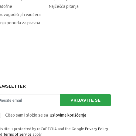
atofne
Najčešća pitanja
novogodišnjih vaučera
nja ponuda za pravna
EWSLETTER
PRIJAVITE SE
Čitao sam i složio se sa
uslovima korišćenja
is site is protected by reCAPTCHA and the Google
Privacy Policy
nd
Terms of Service
apply.