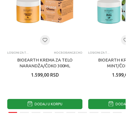
LOSIONI ZA TELO
HOCRORANGECHO
LOSIONI ZA TELO
BIOEARTH KREMA ZA TELO
BIOEARTH KRE
NARANDŽA/ČOKO 300ML
MINT/ČOKO
1.599,00
RSD
1.599,00
DODAJ U KORPU
DODAJ U