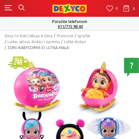
0
0
0
Poručite telefonom
011/715 98 40
Dexy Co Kids | Akcija & Cena
Proizvodi
Igračke
Lutke, setovi, dodaci i oprema
Lutke dodaci
ZURU BABYCORNS S1 LUTKA MALA