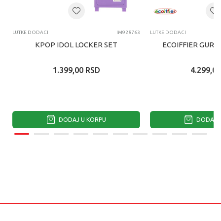
LUTKE DODACI
IM928763
LUTKE DODACI
KPOP IDOL LOCKER SET
ECOIFFIER GURA
1.399,00
RSD
4.299,00
DODAJ U KORPU
DODAJ U