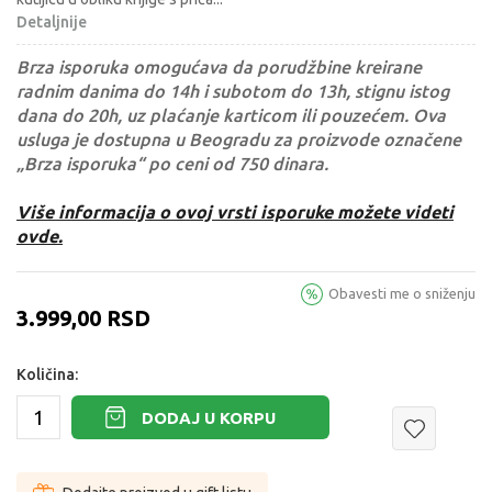
Detaljnije
Brza isporuka omogućava da porudžbine kreirane
radnim danima do 14h i subotom do 13h, stignu istog
dana do 20h, uz plaćanje karticom ili pouzećem. Ova
usluga je dostupna u Beogradu za proizvode označene
„Brza isporuka“ po ceni od 750 dinara.
Više informacija o ovoj vrsti isporuke možete videti
ovde.
Obavesti me o sniženju
3.999,00
RSD
Količina:
DODAJ U KORPU