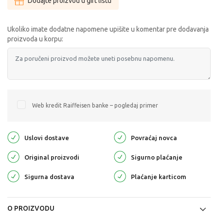
Dodajte proizvod u gift listu
Ukoliko imate dodatne napomene upišite u komentar pre dodavanja
proizvoda u korpu:
Web kredit Raiffeisen banke – pogledaj primer
Uslovi dostave
Povraćaj novca
Original proizvodi
Sigurno plaćanje
Sigurna dostava
Plaćanje karticom
O PROIZVODU