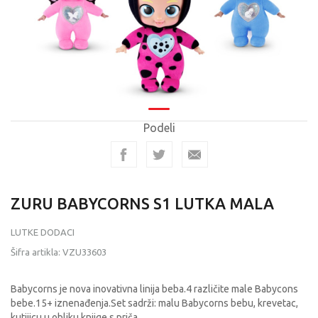
Podeli
ZURU BABYCORNS S1 LUTKA MALA
LUTKE DODACI
Šifra artikla:
VZU33603
Babycorns je nova inovativna linija beba.4 različite male Babycons
bebe.15+ iznenađenja.Set sadrži: malu Babycorns bebu, krevetac,
kutijicu u obliku knjige s priča
...