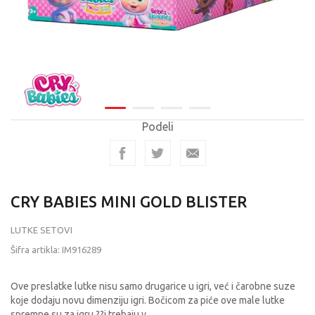
Podeli
CRY BABIES MINI GOLD BLISTER
LUTKE SETOVI
Šifra artikla:
IM916289
Ove preslatke lutke nisu samo drugarice u igri, već i čarobne suze
koje dodaju novu dimenziju igri. Bočicom za piće ove male lutke
spremne su za igru ??i trebaju v
...