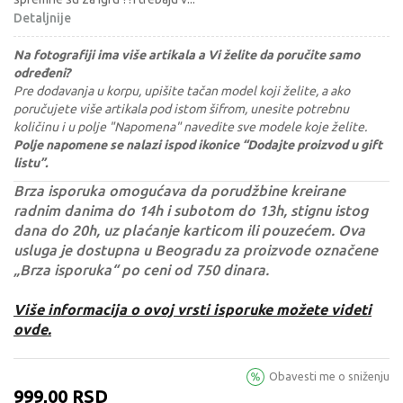
Detaljnije
Na fotografiji ima više artikala a Vi želite da poručite samo
određeni?
Pre dodavanja u korpu, upišite tačan model koji želite, a ako
poručujete više artikala pod istom šifrom, unesite potrebnu
količinu i u polje "Napomena" navedite sve modele koje želite.
Polje napomene se nalazi ispod ikonice “Dodajte proizvod u gift
listu”.
Brza isporuka omogućava da porudžbine kreirane
radnim danima do 14h i subotom do 13h, stignu istog
dana do 20h, uz plaćanje karticom ili pouzećem. Ova
usluga je dostupna u Beogradu za proizvode označene
„Brza isporuka“ po ceni od 750 dinara.
Više informacija o ovoj vrsti isporuke možete videti
ovde.
Obavesti me o sniženju
999,00
RSD