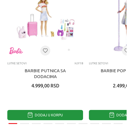
LUTKE SETOVI
HJY18
LUTKE SETOVI
BARBIE PUTNICA SA
BARBIE POP S
DODACIMA
4.999,00
RSD
2.499,00
DODAJ U KORPU
DODAJ U