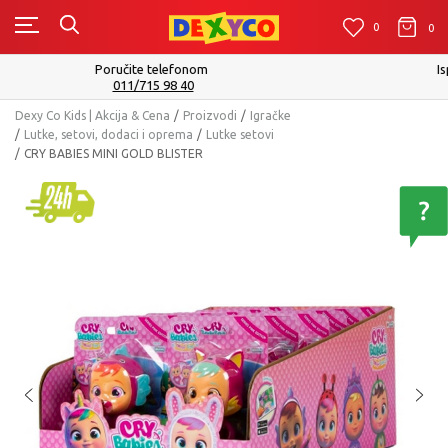
0
0
0
Isporuku možete očekivati u roku od 2 do 4 radna dana!
Pogledaj više
Dexy Co Kids | Akcija & Cena
Proizvodi
Igračke
Lutke, setovi, dodaci i oprema
Lutke setovi
CRY BABIES MINI GOLD BLISTER