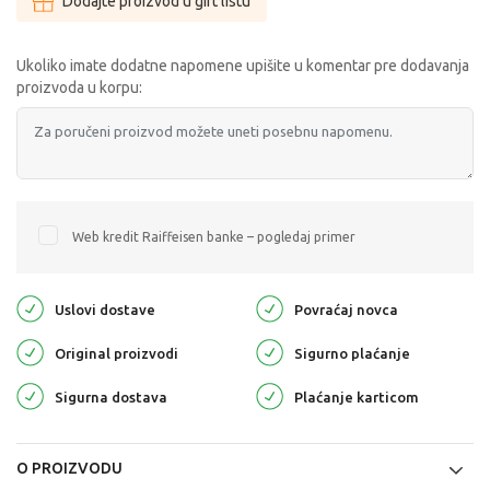
Dodajte proizvod u gift listu
Ukoliko imate dodatne napomene upišite u komentar pre dodavanja
proizvoda u korpu:
Web kredit Raiffeisen banke – pogledaj primer
Uslovi dostave
Povraćaj novca
Original proizvodi
Sigurno plaćanje
Sigurna dostava
Plaćanje karticom
O PROIZVODU