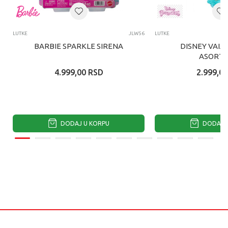
LUTKE
JLW56
LUTKE
BARBIE SPARKLE SIRENA
DISNEY VAIA
ASORTI
4.999,00
RSD
2.999,00
DODAJ U KORPU
DODAJ U