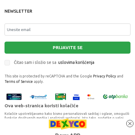
NEWSLETTER
PRIJAVITE SE
Čitao sam i složio se sa
uslovima korišćenja
This site is protected by reCAPTCHA and the Google
Privacy Policy
and
Terms of Service
apply.
Ova web-stranica koristi kolačiće
Kolačiće upotrebljavamo kako bismo personalizovali sadržaj i oglase, omogućili
funkcije društvenih medija i analizirali saobraćaj. Isto tako, podatke o vašoj
upotrebi naše web-lokacije delimo s partnerima za društvene medije,
oglašavanje i analizu, a oni ih mogu kombinovati s drugim podacima koje ste im
pružili ili koje su prikupili dok ste upotrebljavali njihove usluge. Nastavkom
Proizvode na sajtu nastojimo da opišemo što je preciznije moguće, ali ne
BABY BORN SESTRICA PLAY&STYLE
korišćenja naših internet stranica vi prihvatate našu upotrebu kolačića.