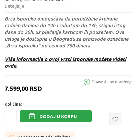
Detaljnije
Brza isporuka omogućava da porudžbine kreirane
radnim danima do 14h i subotom do 13h, stignu istog
dana do 20h, uz plaćanje karticom ili pouzećem. Ova
usluga je dostupna u Beogradu za proizvode označene
„Brza isporuka“ po ceni od 750 dinara.
Više informacija o ovoj vrsti isporuke možete videti
ovde.
Obavesti me o sniženju
7.599,00
RSD
Količina:
DODAJ U KORPU