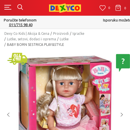
0
0
0
Isporuku možete očekivati u roku od 2 do 4 radna dana!
Pogledaj više
Dexy Co Kids | Akcija & Cena
Proizvodi
Igračke
Lutke, setovi, dodaci i oprema
Lutke
BABY BORN SESTRICA PLAY&STYLE