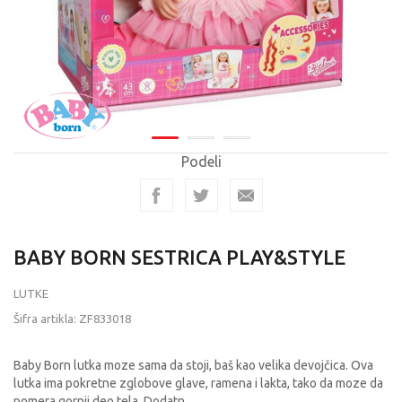
Podeli
BABY BORN SESTRICA PLAY&STYLE
LUTKE
Šifra artikla:
ZF833018
Baby Born lutka moze sama da stoji, baš kao velika devojčica. Ova
lutka ima pokretne zglobove glave, ramena i lakta, tako da moze da
pomera gornji deo tela. Dodatn
...