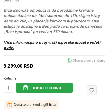
Detaljnije
Brza isporuka omogućava da porudžbine kreirane
radnim danima do 14h i subotom do 13h, stignu istog
dana do 20h, uz plaćanje karticom ili pouzećem. Ova
usluga je dostupna u Beogradu za proizvode označene
„Brza isporuka“ po ceni od 750 dinara.
Više informacija o ovoj vrsti isporuke možete videti
ovde.
Obavesti me o sniženju
3.299,00
RSD
Količina:
DODAJ U KORPU
Dodajte proizvod u gift listu