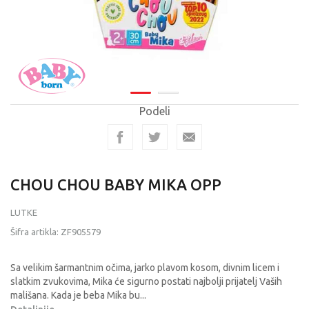
Podeli
CHOU CHOU BABY MIKA OPP
LUTKE
Šifra artikla:
ZF905579
Sa velikim šarmantnim očima, jarko plavom kosom, divnim licem i
slatkim zvukovima, Mika će sigurno postati najbolji prijatelj Vaših
mališana. Kada je beba Mika bu
...