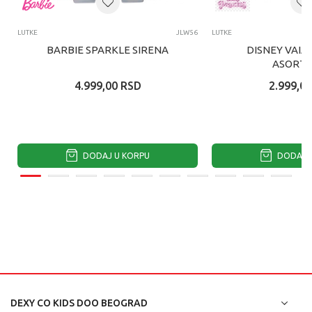
LUTKE
JLW56
LUTKE
BARBIE SPARKLE SIRENA
DISNEY VAIA
ASORTI
4.999,00
RSD
2.999,00
DODAJ U KORPU
DODAJ U
DEXY CO KIDS DOO BEOGRAD