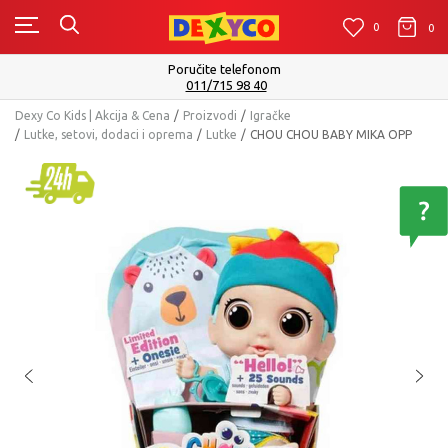
0
0
0
Poručite telefonom
011/715 98 40
Dexy Co Kids | Akcija & Cena
Proizvodi
Igračke
Lutke, setovi, dodaci i oprema
Lutke
CHOU CHOU BABY MIKA OPP