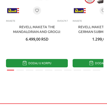
MAKETE
RV06747
MAKETE
REVELL MAKETA THE
REVELL MAKETA 
MANDALORIAN AND GROGU:
GERMAN SUBMARI
RAZOR CREST
C/4
6.499,00
RSD
1.299,00
DODAJ U KORPU
DODAJ U