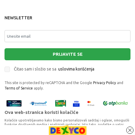
NEWSLETTER
PRIJAVITE SE
Čitao sam i složio se sa
uslovima korišćenja
This site is protected by reCAPTCHA and the Google
Privacy Policy
and
Terms of Service
apply.
Ova web-stranica koristi kolačiće
Kolačiće upotrebljavamo kako bismo personalizovali sadržaj i oglase, omogućili
funkcije društvenih medija i analizirali saobraćaj. Isto tako, podatke o vašoj
upotrebi naše web-lokacije delimo s partnerima za društvene medije,
oglašavanje i analizu, a oni ih mogu kombinovati s drugim podacima koje ste im
REVELL MAKETA MODEL SET