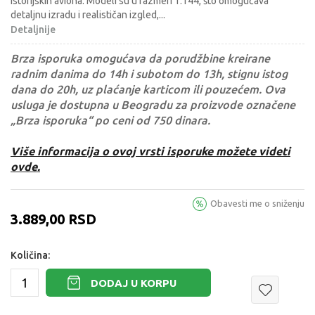
istorijskih aviona. Modeli su u razmeri 1:144, što omogućava
detaljnu izradu i realističan izgled,
...
Detaljnije
Brza isporuka omogućava da porudžbine kreirane
radnim danima do 14h i subotom do 13h, stignu istog
dana do 20h, uz plaćanje karticom ili pouzećem. Ova
usluga je dostupna u Beogradu za proizvode označene
„Brza isporuka“ po ceni od 750 dinara.
Više informacija o ovoj vrsti isporuke možete videti
ovde.
Obavesti me o sniženju
3.889,00
RSD
Količina:
DODAJ U KORPU