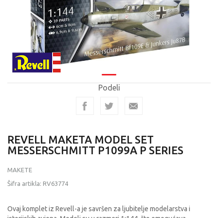
Podeli
REVELL MAKETA MODEL SET
MESSERSCHMITT P1099A P SERIES
MAKETE
Šifra artikla:
RV63774
Ovaj komplet iz Revell-a je savršen za ljubitelje modelarstva i