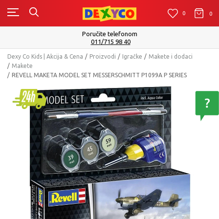
0
0
0
Poručite telefonom
011/715 98 40
Dexy Co Kids | Akcija & Cena
Proizvodi
Igračke
Makete i dodaci
Makete
REVELL MAKETA MODEL SET MESSERSCHMITT P1099A P SERIES