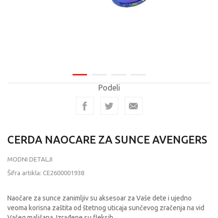
Podeli
CERDA NAOCARE ZA SUNCE AVENGERS
MODNI DETALJI
Šifra artikla:
CE2600001938
Naočare za sunce zanimljiv su aksesoar za Vaše dete i ujedno
veoma korisna zaštita od štetnog uticaja sunčevog zračenja na vid
Vašeg mališana. Izrađene su fleksib
...