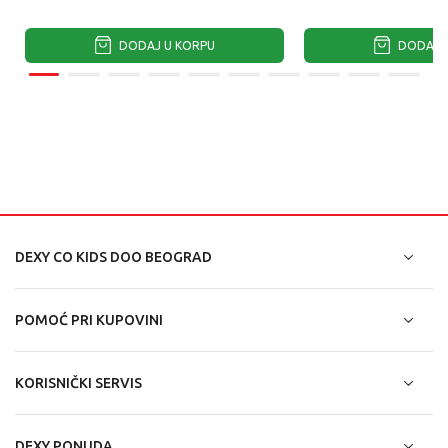
DODAJ U KORPU
DODAJ U
DEXY CO KIDS DOO BEOGRAD
POMOĆ PRI KUPOVINI
KORISNIČKI SERVIS
DEXY PONUDA