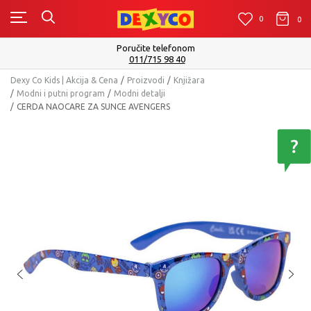
0
0
0
Poručite telefonom
011/715 98 40
Dexy Co Kids | Akcija & Cena
Proizvodi
Knjižara
Modni i putni program
Modni detalji
CERDA NAOCARE ZA SUNCE AVENGERS