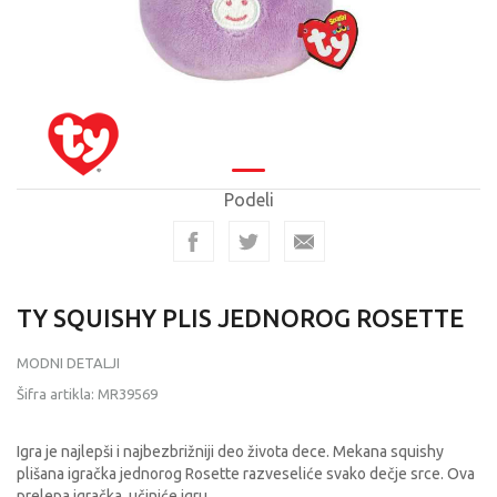
Podeli
TY SQUISHY PLIS JEDNOROG ROSETTE
MODNI DETALJI
Šifra artikla:
MR39569
Igra je najlepši i najbezbrižniji deo života dece. Mekana squishy
plišana igračka jednorog Rosette razveseliće svako dečje srce. Ova
prelepa igračka, učiniće igru
...