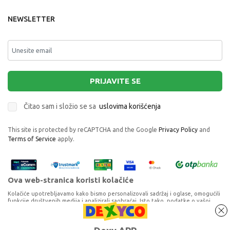
NEWSLETTER
PRIJAVITE SE
Čitao sam i složio se sa
uslovima korišćenja
This site is protected by reCAPTCHA and the Google
Privacy Policy
and
Terms of Service
apply.
Ova web-stranica koristi kolačiće
Kolačiće upotrebljavamo kako bismo personalizovali sadržaj i oglase, omogućili
funkcije društvenih medija i analizirali saobraćaj. Isto tako, podatke o vašoj
upotrebi naše web-lokacije delimo s partnerima za društvene medije,
oglašavanje i analizu, a oni ih mogu kombinovati s drugim podacima koje ste im
pružili ili koje su prikupili dok ste upotrebljavali njihove usluge. Nastavkom
Proizvode na sajtu nastojimo da opišemo što je preciznije moguće, ali ne
TY SQUISHY PLIS JEDNOROG ROSETTE
korišćenja naših internet stranica vi prihvatate našu upotrebu kolačića.