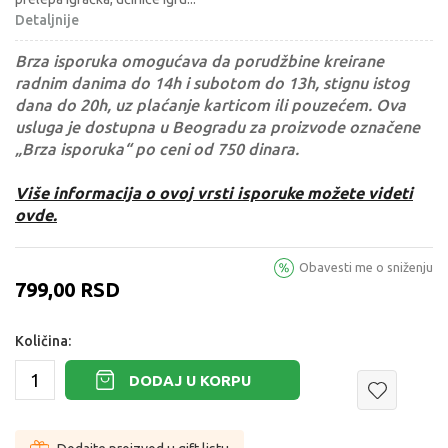
Detaljnije
Brza isporuka omogućava da porudžbine kreirane
radnim danima do 14h i subotom do 13h, stignu istog
dana do 20h, uz plaćanje karticom ili pouzećem. Ova
usluga je dostupna u Beogradu za proizvode označene
„Brza isporuka“ po ceni od 750 dinara.
Više informacija o ovoj vrsti isporuke možete videti
ovde.
Obavesti me o sniženju
799,00
RSD
Količina:
DODAJ U KORPU