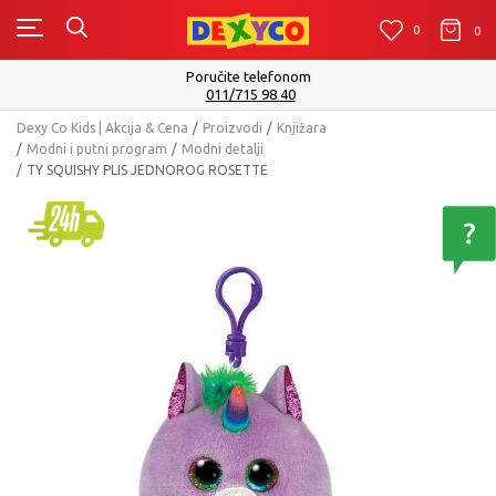
0
0
0
Poručite telefonom
011/715 98 40
Dexy Co Kids | Akcija & Cena
Proizvodi
Knjižara
Modni i putni program
Modni detalji
TY SQUISHY PLIS JEDNOROG ROSETTE