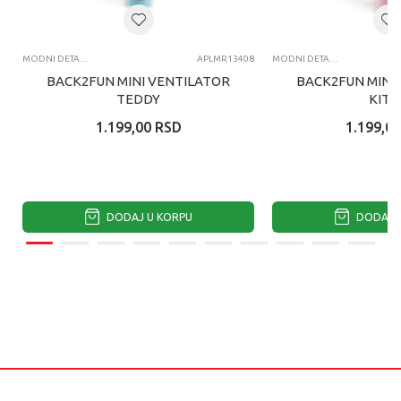
MODNI DETALJI
APLMR13408
MODNI DETALJI
BACK2FUN MINI VENTILATOR
BACK2FUN MINI
TEDDY
KITT
1.199,00
RSD
1.199,00
DODAJ U KORPU
DODAJ U