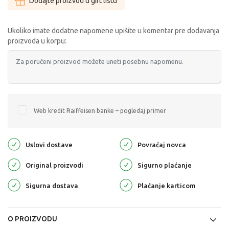
Dodajte proizvod u gift listu
Ukoliko imate dodatne napomene upišite u komentar pre dodavanja
proizvoda u korpu:
Web kredit Raiffeisen banke – pogledaj primer
Uslovi dostave
Povraćaj novca
Original proizvodi
Sigurno plaćanje
Sigurna dostava
Plaćanje karticom
O PROIZVODU