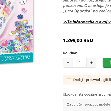
subotom do 13h, stignu ist
pouzećem. Ova usluga je 
„Brza isporuka“ po ceni o
Više informacija o ovoj v
1.299,00
RSD
Količina:
Dodajte proizvod u gift l
Ukoliko imate dodatne napomen