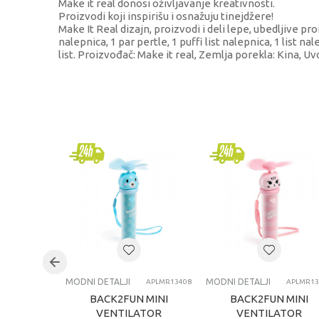
Make it real donosi oživljavanje kreativnosti.
Proizvodi koji inspirišu i osnažuju tinejdžere!
Make It Real dizajn, proizvodi i deli lepe, ubedljive pr
nalepnica, 1 par pertle, 1 puffi list nalepnica, 1 list n
list. Proizvođač: Make it real, Zemlja porekla: Kina, Uv
KARAKTERISTIKA
VRE
Kategorija
Modn
Brend
Make
Pol
devo
Uzrast
8+ g
Kategorija
OPR
MODNI DETALJI
MODNI DETALJI
APLMR13408
APLMR13
BACK2FUN MINI
BACK2FUN MINI
VENTILATOR
VENTILATOR