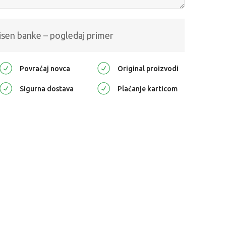
isen banke – pogledaj primer
Povraćaj novca
Original proizvodi
Sigurna dostava
Plaćanje karticom