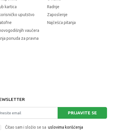
b kartica
Radnje
korisničko uputstvo
Zaposlenje
atofne
Najčešća pitanja
novogodišnjih vaučera
nja ponuda za pravna
EWSLETTER
PRIJAVITE SE
Čitao sam i složio se sa
uslovima korišćenja