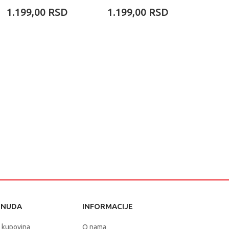
1.199,00
RSD
1.199,00
RSD
1.19
ONUDA
INFORMACIJE
 kupovina
O nama