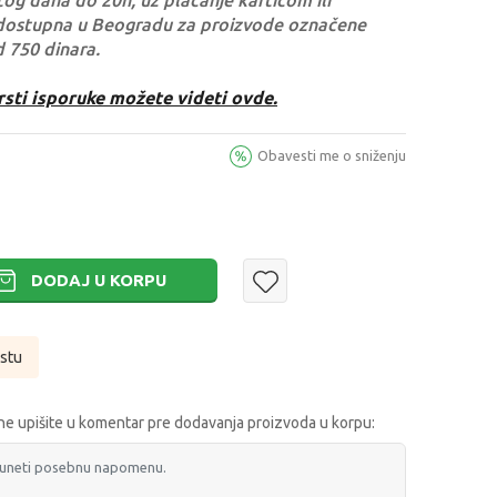
og dana do 20h, uz plaćanje karticom ili
dostupna u Beogradu za proizvode označene
d 750 dinara.
rsti isporuke možete videti ovde.
Obavesti me o sniženju
DODAJ U KORPU
istu
e upišite u komentar pre dodavanja proizvoda u korpu: