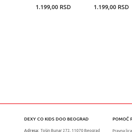
TEDDY
KITTY
1.199,00
RSD
1.199,00
RSD
DEXY CO KIDS DOO BEOGRAD
POMOĆ P
Adresa:
Tošin Bunar 272, 11070 Beograd
Pravna lica