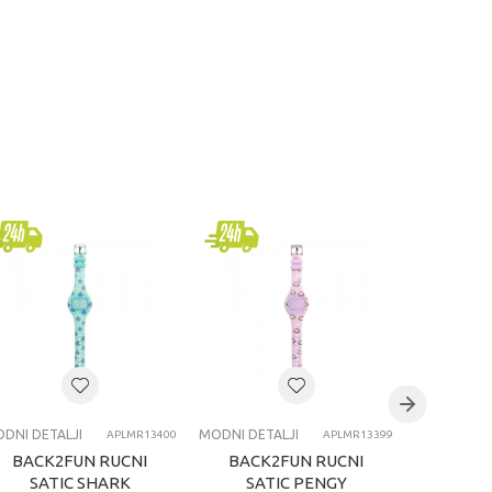
DNI DETALJI
MODNI DETALJI
MODNI DETA
APLMR13400
APLMR13399
BACK2FUN RUCNI
BACK2FUN RUCNI
BACK
SATIC SHARK
SATIC PENGY
SA