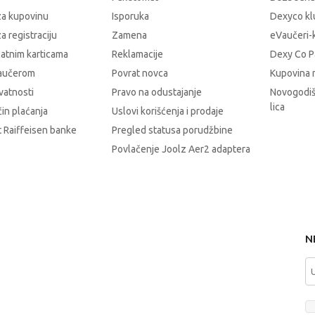
za kupovinu
Isporuka
Dexyco klu
a registraciju
Zamena
eVaučeri-
latnim karticama
Reklamacije
Dexy Co P
vaučerom
Povrat novca
Kupovina 
ivatnosti
Pravo na odustajanje
Novogodiš
lica
čin plaćanja
Uslovi korišćenja i prodaje
 Raiffeisen banke
Pregled statusa porudžbine
Povlačenje Joolz Aer2 adaptera
N