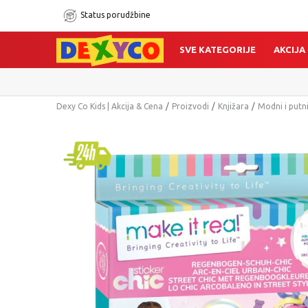
Status porudžbine
SVE KATEGORIJE
AKCIJA
Dexy Co Kids | Akcija & Cena
Proizvodi
Knjižara
Modni i putn