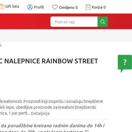
Gift lista
Profil
Korpa
0
Omiljeno
0
Pretraži sajt
K
IC NALEPNICE RAINBOW STREET
kreativnosti. Proizvodi koji inspirišu i osnažuju tinejdžere!
deli lepe, ubedljive proizvode za kreativni tinejdžerski
ica, 1 par pertl
...
Detaljnije
da porudžbine kreirane radnim danima do 14h i