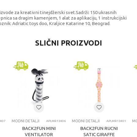
oizvode za kreativni tinejdžerski svet.Sadrži: 150 ukrasnih
alepnica sa dragim kamenjem, 1 alat za aplikaciju, 1 instrukcijski
oznik: Adriatic toys doo, Kraljice Katarine 10, Beograd.
DNOST
SLIČNI PROIZVODI
i detalji
 It Real
jčice
odina
EMA ZA MOBILNE TELEFONE
MODNI DETALJI
MODNI DETALJI
MO
407
APLMR13406
APLMR13401
BACK2FUN MINI
BACK2FUN RUCNI
VENTILATOR
SATIC GIRAFFE