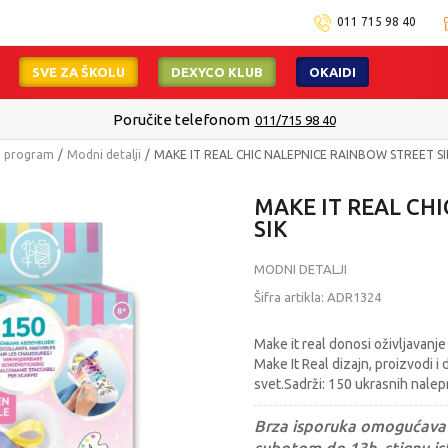
011 715 98 40
SVE ZA ŠKOLU
DEXYCO KLUB
OKAIDI
Poručite telefonom
011/715 98 40
i program
Modni detalji
MAKE IT REAL CHIC NALEPNICE RAINBOW STREET SI
MAKE IT REAL CH
SIK
MODNI DETALJI
Šifra artikla:
ADR1324
Make it real donosi oživljavanje 
Make It Real dizajn, proizvodi i 
svet.Sadrži: 150 ukrasnih nalepn
Brza isporuka omogućava 