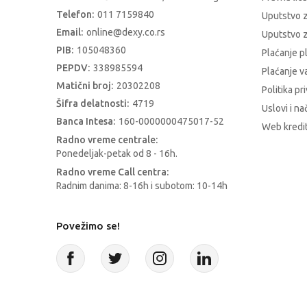
Telefon:
011 7159840
Uputstvo 
Email:
online@dexy.co.rs
Uputstvo z
PIB:
105048360
Plaćanje p
PEPDV:
338985594
Plaćanje 
Matični broj:
20302208
Politika pr
Šifra delatnosti:
4719
Uslovi i na
Banca Intesa:
160-0000000475017-52
Web kredit
Radno vreme centrale:
Ponedeljak-petak od 8 - 16h.
Radno vreme Call centra:
Radnim danima: 8-16h i subotom: 10-14h
Povežimo se!