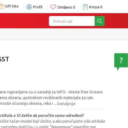
Gift lista
Profil
Korpa
0
Omiljeno
0
Pretraži sajt
SST
ane napravljene su u saradnji sa WFO - Waste free Oceans
tema okeana, upotrebom recikliranih materijala za ram.
nosite očuvanju okeana, reka i
...
Detaljnije
rtikala a Vi želite da poručite samo određeni?
šite tačan model koji želite, a ako poručujete više artikala
e potrebnu količinu i u polje "Napomena" navedite sve