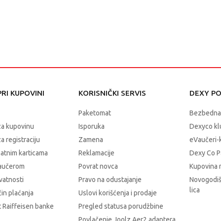
RI KUPOVINI
KORISNIČKI SERVIS
DEXY P
Paketomat
Bezbedna
za kupovinu
Isporuka
Dexyco klu
a registraciju
Zamena
eVaučeri-
latnim karticama
Reklamacije
Dexy Co P
vaučerom
Povrat novca
Kupovina 
ivatnosti
Pravo na odustajanje
Novogodiš
lica
čin plaćanja
Uslovi korišćenja i prodaje
 Raiffeisen banke
Pregled statusa porudžbine
Povlačenje Joolz Aer2 adaptera