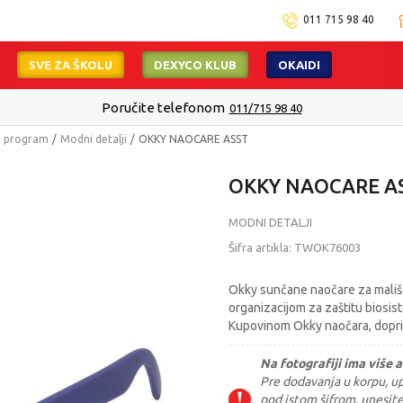
011 715 98 40
SVE ZA ŠKOLU
DEXYCO KLUB
OKAIDI
Poručite telefonom
011/715 98 40
i program
Modni detalji
OKKY NAOCARE ASST
OKKY NAOCARE A
MODNI DETALJI
Šifra artikla:
TWOK76003
Okky sunčane naočare za mališ
organizacijom za zaštitu biosis
Kupovinom Okky naočara, dopri
Na fotografiji ima više a
Pre dodavanja u korpu, upi
pod istom šifrom, unesit