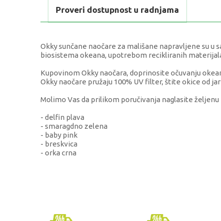
Proveri dostupnost u radnjama
Okky sunčane naočare za mališane napravljene su u s
biosistema okeana, upotrebom recikliranih materijal
Kupovinom Okky naočara, doprinosite očuvanju okeana,
Okky naočare pružaju 100% UV filter, štite okice od ja
Molimo Vas da prilikom poručivanja naglasite željenu
- delfin plava
- smaragdno zelena
- baby pink
- breskvica
- orka crna
KARAKTERISTIKA
VRE
Kategorija
Modn
Brend
OKK