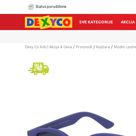
Status porudžbine
SVE KATEGORIJE
AKCIJA
Dexy Co Kids | Akcija & Cena
Proizvodi
Knjižara
Modni i putn