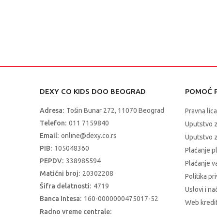
DEXY CO KIDS DOO BEOGRAD
POMOĆ P
Adresa:
Tošin Bunar 272, 11070 Beograd
Pravna lica
Telefon:
011 7159840
Uputstvo 
Email:
online@dexy.co.rs
Uputstvo z
PIB:
105048360
Plaćanje p
PEPDV:
338985594
Plaćanje 
Matični broj:
20302208
Politika pr
Šifra delatnosti:
4719
Uslovi i na
Banca Intesa:
160-0000000475017-52
Web kredit
Radno vreme centrale: