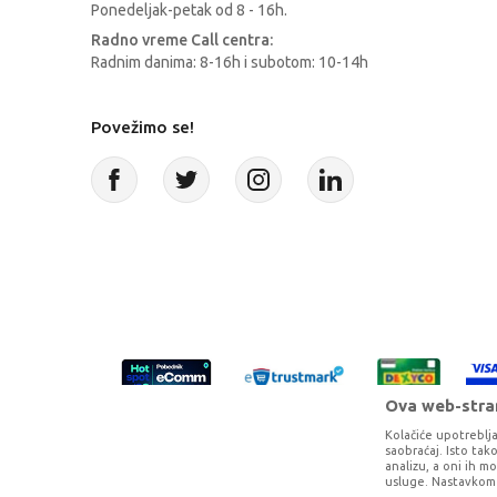
Ponedeljak-petak od 8 - 16h.
Radno vreme Call centra:
Radnim danima: 8-16h i subotom: 10-14h
Povežimo se!
Ova web-stran
Kolačiće upotreblja
saobraćaj. Isto ta
analizu, a oni ih m
usluge. Nastavkom 
Proizvode na sajtu nastojimo da opišem