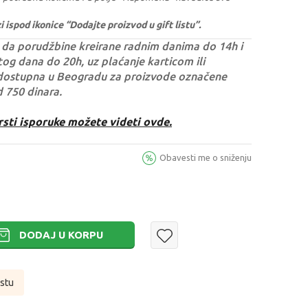
ispod ikonice “Dodajte proizvod u gift listu”.
da porudžbine kreirane radnim danima do 14h i
og dana do 20h, uz plaćanje karticom ili
dostupna u Beogradu za proizvode označene
d 750 dinara.
rsti isporuke možete videti ovde.
Obavesti me o sniženju
DODAJ U KORPU
istu