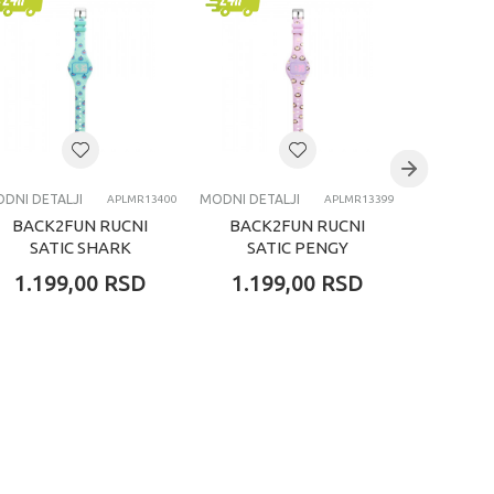
DNI DETALJI
MODNI DETALJI
MODNI DETA
APLMR13400
APLMR13399
BACK2FUN RUCNI
BACK2FUN RUCNI
BACK
SATIC SHARK
SATIC PENGY
SA
1.199,00
RSD
1.199,00
RSD
1.19