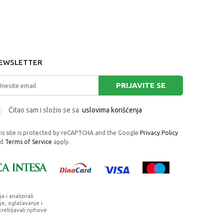
EWSLETTER
PRIJAVITE SE
Čitao sam i složio se sa
uslovima korišćenja
is site is protected by reCAPTCHA and the Google
Privacy Policy
nd
Terms of Service
apply.
i analizirali
e, oglašavanje i
trebljavali njihove
rafije, navedeni u okrviru proizvoda, u