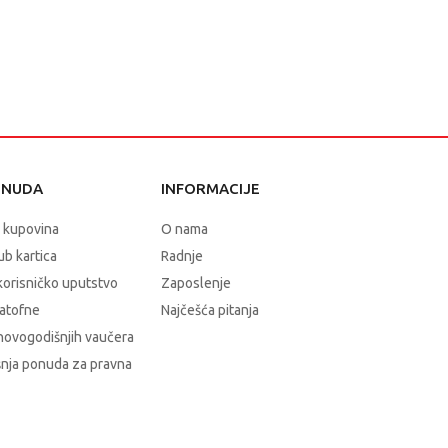
ONUDA
INFORMACIJE
 kupovina
O nama
b kartica
Radnje
korisničko uputstvo
Zaposlenje
atofne
Najčešća pitanja
novogodišnjih vaučera
nja ponuda za pravna