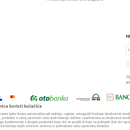
N
Th
a
ica koristi kolačiće
vamo kako bismo personalizovali sadržaj i oglase, omogućili funkcije društvenih medija 
ko, podatke o vašoj upotrebi naše web-lokacije delimo s partnerima za društvene medij
ogu kombinovati s drugim podacima koje ste im pružili ili koje su prikupili dok ste upo
korišćenja naših internet stranica vi prihvatate našu upotrebu kolačića.
o što je preciznije moguće, ali ne možemo garantovati da su svi podaci i fotog