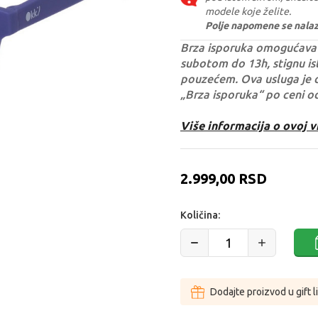
modele koje želite.
Polje napomene se nalazi 
Brza isporuka omogućava 
subotom do 13h, stignu ist
pouzećem. Ova usluga je 
„Brza isporuka“ po ceni o
Više informacija o ovoj v
2.999,00
RSD
Količina:
Dodajte proizvod u gift l