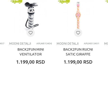
erzalno
godina
EMA ZA MOBILNE TELEFONE
MODNI DETALJI
MODNI DETALJI
MO
407
APLMR13406
APLMR13401
BACK2FUN MINI
BACK2FUN RUCNI
VENTILATOR
SATIC GIRAFFE
PANDA
1.199,00
RSD
1.199,00
RSD