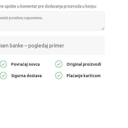
e upišite u komentar pre dodavanja proizvoda u korpu:
isen banke – pogledaj primer
Povraćaj novca
Original proizvodi
Sigurna dostava
Plaćanje karticom