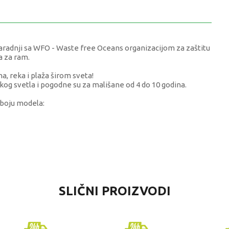
aradnji sa WFO - Waste free Oceans organizacijom za zaštitu
a za ram.
 reka i plaža širom sveta!
rkog svetla i pogodne su za mališane od 4 do 10 godina.
 boju modela:
DNOST
SLIČNI PROIZVODI
i detalji
Y