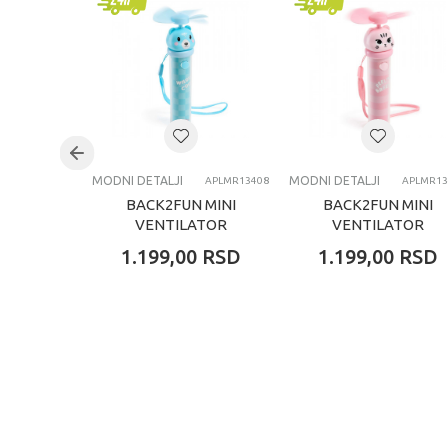
Pol
univ
Uzrast
4-6 
Kategorija
OPR
MODNI DETALJI
MODNI DETALJI
APLMR13408
APLMR13
BACK2FUN MINI
BACK2FUN MINI
VENTILATOR
VENTILATOR
TEDDY
KITTY
1.199,00
RSD
1.199,00
RSD