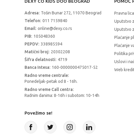
DEXY CO KIDS DOO BEOGRAD
POMOĆ P
Adresa:
Tošin Bunar 272, 11070 Beograd
Pravna lica
Telefon:
011 7159840
Uputstvo 
Email:
online@dexy.co.rs
Uputstvo z
PIB:
105048360
Plaćanje p
PEPDV:
338985594
Plaćanje 
Matični broj:
20302208
Politika pr
Šifra delatnosti:
4719
Uslovi i na
Banca Intesa:
160-0000000475017-52
Web kredit
Radno vreme centrale:
Ponedeljak-petak od 8 - 16h.
Radno vreme Call centra:
Radnim danima: 8-16h i subotom: 10-14h
Povežimo se!