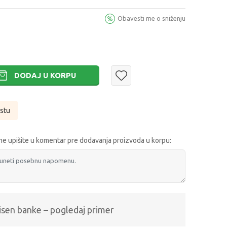
Obavesti me o sniženju
DODAJ U KORPU
istu
e upišite u komentar pre dodavanja proizvoda u korpu:
isen banke – pogledaj primer