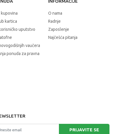
ONUDA
INFORMACIJE
 kupovina
O nama
b kartica
Radnje
korisničko uputstvo
Zaposlenje
atofne
Najčešća pitanja
novogodišnjih vaučera
nja ponuda za pravna
EWSLETTER
PRIJAVITE SE