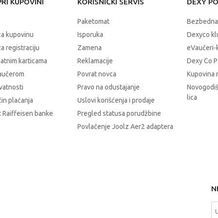
RI KUPOVINI
KORISNIČKI SERVIS
DEXY P
Paketomat
Bezbedna
za kupovinu
Isporuka
Dexyco klu
a registraciju
Zamena
eVaučeri-
latnim karticama
Reklamacije
Dexy Co P
vaučerom
Povrat novca
Kupovina 
ivatnosti
Pravo na odustajanje
Novogodiš
lica
čin plaćanja
Uslovi korišćenja i prodaje
 Raiffeisen banke
Pregled statusa porudžbine
Povlačenje Joolz Aer2 adaptera
N