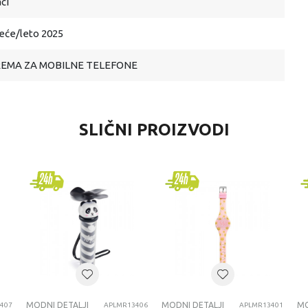
ci
eće/leto 2025
EMA ZA MOBILNE TELEFONE
SLIČNI PROIZVODI
MODNI DETALJI
MODNI DETALJI
MO
407
APLMR13406
APLMR13401