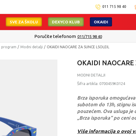
011 715 98 40
SVE ZA ŠKOLU
DEXYCO KLUB
OKAIDI
Poručite telefonom
011/715 98 40
i program
Modni detalji
OKAIDI NAOCARE ZA SUNCE LSOLEIL
OKAIDI NAOCARE 
MODNI DETALJI
Šifra artikla:
0700459K0124
Brza isporuka omogućava 
subotom do 13h, stignu ist
pouzećem. Ova usluga je 
„Brza isporuka“ po ceni o
Više informacija o ovoj v