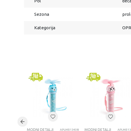
Pol
deča
Sezona
prol
Kategorija
OPR
MODNI DETALJI
MODNI DETALJI
APLMR13408
APLMR13