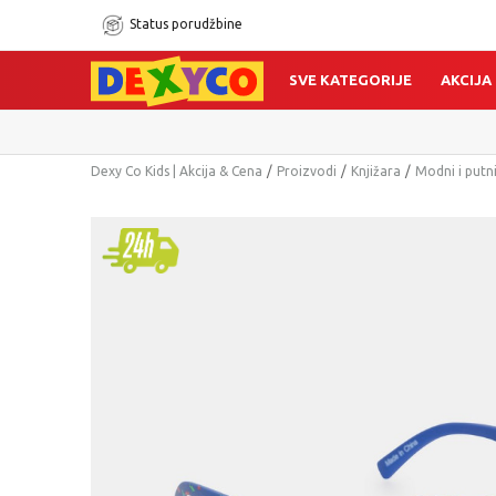
Status porudžbine
SVE KATEGORIJE
AKCIJA
Dexy Co Kids | Akcija & Cena
Proizvodi
Knjižara
Modni i putn