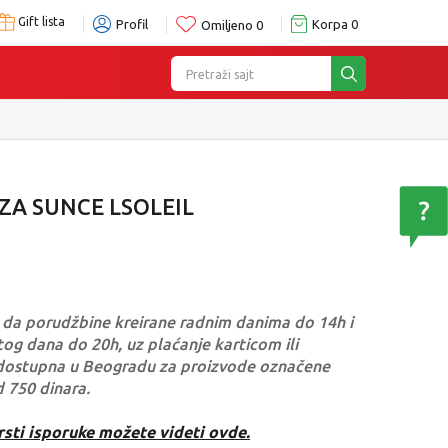
Gift lista
Profil
Korpa
0
Omiljeno
0
Pretraži sajt
ZA SUNCE LSOLEIL
da porudžbine kreirane radnim danima do 14h i
og dana do 20h, uz plaćanje karticom ili
dostupna u Beogradu za proizvode označene
d 750 dinara.
rsti isporuke možete videti ovde.