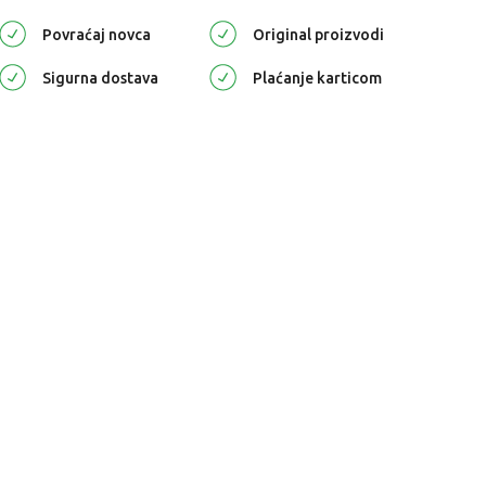
Povraćaj novca
Original proizvodi
Sigurna dostava
Plaćanje karticom