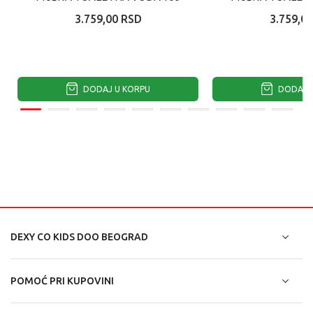
ML
ML
3.759,00
RSD
3.759,00
DODAJ U KORPU
DODAJ U
DEXY CO KIDS DOO BEOGRAD
POMOĆ PRI KUPOVINI