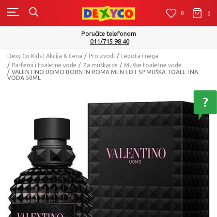
0
0
0
Poručite telefonom
011/715 98 40
Dexy Co Kids | Akcija & Cena
Proizvodi
Lepota i nega
Parfemi i toaletne vode
Za muškarce
Muške toaletne vode
VALENTINO UOMO BORN IN ROMA MEN EDT SP MUŠKA TOALETNA
VODA 50ML