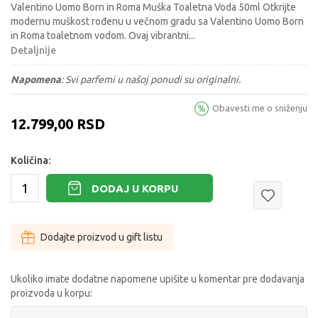
Valentino Uomo Born in Roma Muška Toaletna Voda 50ml Otkrijte
modernu muškost rođenu u večnom gradu sa Valentino Uomo Born
in Roma toaletnom vodom. Ovaj vibrantni
...
Detaljnije
Napomena
:
Svi parfemi u našoj ponudi su originalni.
Obavesti me o sniženju
12.799,00
RSD
Količina:
DODAJ U KORPU
Dodajte proizvod u gift listu
Ukoliko imate dodatne napomene upišite u komentar pre dodavanja
proizvoda u korpu: