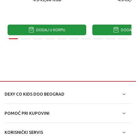
TUŠIRANJE ...
TUŠIRANJ
DODAJ U KORPU
DODAJ U
DEXY CO KIDS DOO BEOGRAD
POMOĆ PRI KUPOVINI
KORISNIČKI SERVIS