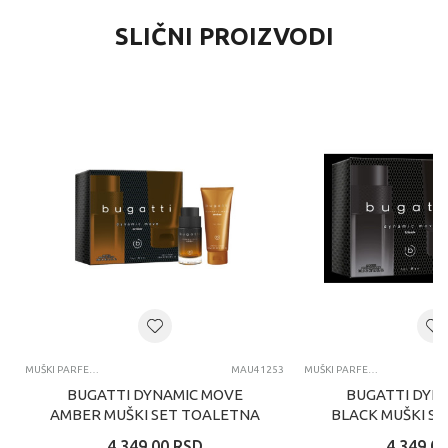
SLIČNI PROIZVODI
MUŠKI PARFEMI
MAU41253
MUŠKI PARFEMI
BUGATTI DYNAMIC MOVE
BUGATTI DYN
AMBER MUŠKI SET TOALETNA
BLACK MUŠKI S
VODA 100 ML I GEL ZA
VODA 100 ML
4.349,00
RSD
4.349,00