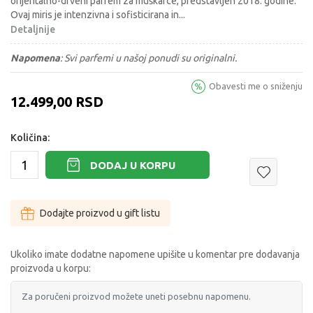
orijentalno-drveni parfem za muškarce, predstavljen 2018. godine.
Ovaj miris je intenzivna i sofisticirana in
...
Detaljnije
Napomena
:
Svi parfemi u našoj ponudi su originalni.
Obavesti me o sniženju
12.499,00
RSD
Količina:
DODAJ U KORPU
Dodajte proizvod u gift listu
Ukoliko imate dodatne napomene upišite u komentar pre dodavanja
proizvoda u korpu: