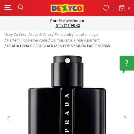
0
0
0
Poručite telefonom
011/715 98 40
Dexy Co Kids | Akcija & Cena
Proizvodi
Lepota i nega
Parfemi i toaletne vode
Za muškarce
Muški parfemi
PRADA LUNA ROSSA BLACK MEN EDP SP MUŠKI PARFEM 50ML