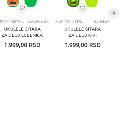
MUZIČKI INSTRUMENTI
MUZIČKI INSTRUMENTI
MJ030MELON
MJ030KIWI
UKULELE GITARA
UKULELE GITARA
UKUL
ZA DECU LUBENICA
ZA DECU KIVI
GITA
SA 4
1.999,00
RSD
1.999,00
RSD
2.69
ŽICE 
PLAVA 