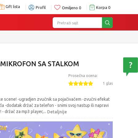
Gift lista
Profil
Korpa
0
Omiljeno
0
Pretraži sajt
E MIKROFON SA STALKOM
Prosečna ocena:
1 glas
e scene! -ugradjen zvučnik sa pojačivačem -zvučni efekat
a -dodatak držač za telefon - snimi svoj nastup ili napravi
 - držač za mp3 player,
...
Detaljnije