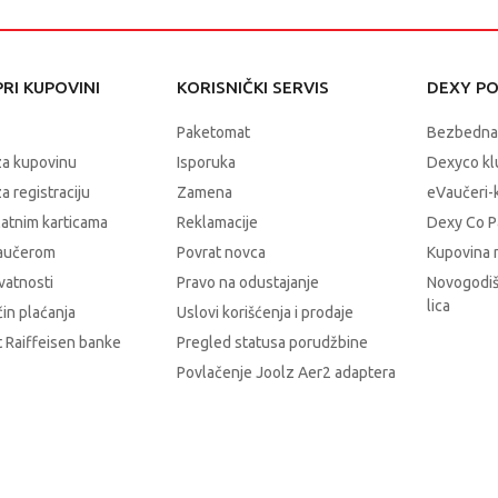
RI KUPOVINI
KORISNIČKI SERVIS
DEXY P
Paketomat
Bezbedna
za kupovinu
Isporuka
Dexyco klu
a registraciju
Zamena
eVaučeri-
latnim karticama
Reklamacije
Dexy Co P
vaučerom
Povrat novca
Kupovina 
ivatnosti
Pravo na odustajanje
Novogodiš
lica
čin plaćanja
Uslovi korišćenja i prodaje
 Raiffeisen banke
Pregled statusa porudžbine
Povlačenje Joolz Aer2 adaptera