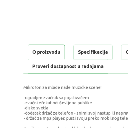
O proizvodu
Specifikacija
Proveri dostupnost u radnjama
Mikrofon za mlade nade muzičke scene!
-ugradjen zvučnik sa pojačivačem
-zvučni efekat oduševljene publike
-disko svetla
-dodatak držač za telefon - snimi svoj nastup ili napr
- držač za mp3 player, pusti svoju preko mobilnog tele