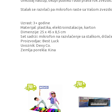
Uvežbaj nastup, okupi publiku i budi prava rok zvezdic
Stalak se razvlači pa mikrofon raste sa Vašom zvezdi
Uzrast: 3+ godine
Materijal: plastika, elektroinstalacije, karton
Dimenzije: 25 x 45 x 8,5 cm
Set sadrzi: mikrofon na razvlačenje sa stalkom, drža
Proizvodjac: Best Luck
Uvoznik: Dexy Co.
Zemlja porekla: Kina
KARAKTERISTIKA
Kategorija
Brend
Pol
Uzrast