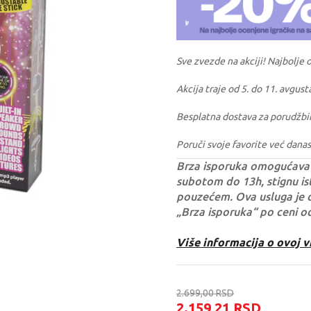
Sve zvezde na akciji! Najbolje 
Akcija traje od 5. do 11. avgust
Besplatna dostava za porudžbi
Poruči svoje favorite već danas
Brza isporuka omogućava 
subotom do 13h, stignu ist
pouzećem. Ova usluga je 
„Brza isporuka“ po ceni o
Više informacija o ovoj v
2.699,00
RSD
2.159,21
RSD