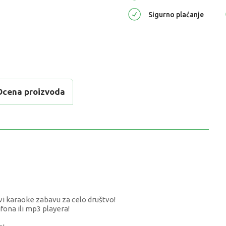
Sigurno plaćanje
Ocena proizvoda
avi karaoke zabavu za celo društvo!
fona ili mp3 playera!