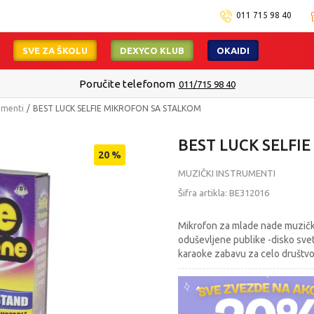
011 715 98 40
SVE ZA ŠKOLU
DEXYCO KLUB
OKAIDI
Poručite telefonom
011/715 98 40
umenti
BEST LUCK SELFIE MIKROFON SA STALKOM
BEST LUCK SELFI
20
%
MUZIČKI INSTRUMENTI
Šifra artikla:
BE312016
Mikrofon za mlade nade muzičk
oduševljene publike -disko svetl
karaoke zabavu za celo društvo!