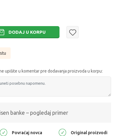
DODAJ U KORPU
istu
e upišite u komentar pre dodavanja proizvoda u korpu:
isen banke – pogledaj primer
Povraćaj novca
Original proizvodi