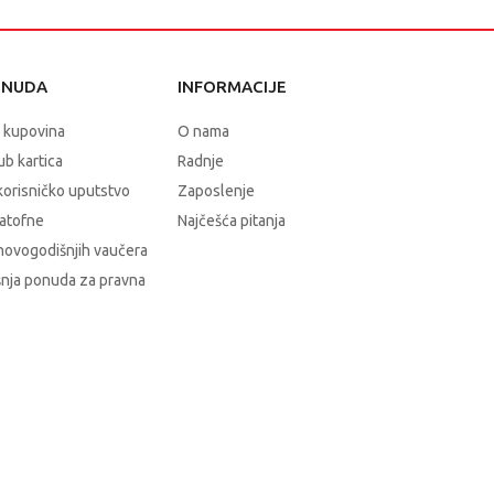
ONUDA
INFORMACIJE
 kupovina
O nama
b kartica
Radnje
korisničko uputstvo
Zaposlenje
atofne
Najčešća pitanja
novogodišnjih vaučera
nja ponuda za pravna