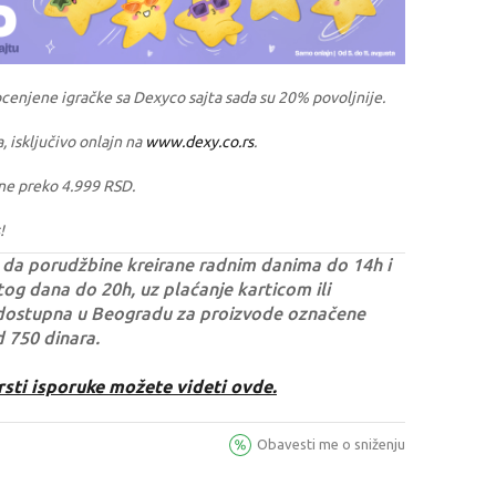
ocenjene igračke sa Dexyco sajta sada su 20% povoljnije.
a, isključivo onlajn na
www.dexy.co.rs
.
ne preko 4.999 RSD.
!
da porudžbine kreirane radnim danima do 14h i
og dana do 20h, uz plaćanje karticom ili
dostupna u Beogradu za proizvode označene
d 750 dinara.
rsti isporuke možete videti ovde.
Obavesti me o sniženju