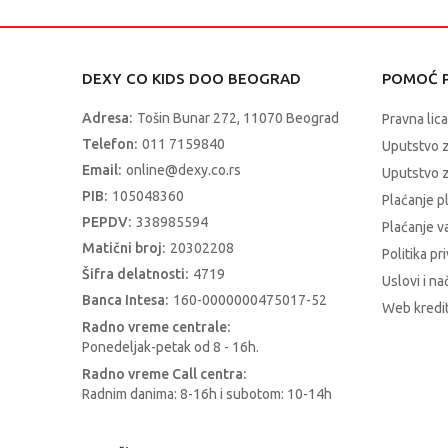
DEXY CO KIDS DOO BEOGRAD
POMOĆ P
Adresa:
Tošin Bunar 272, 11070 Beograd
Pravna lica
Telefon:
011 7159840
Uputstvo 
Email:
online@dexy.co.rs
Uputstvo z
PIB:
105048360
Plaćanje p
PEPDV:
338985594
Plaćanje 
Matični broj:
20302208
Politika pr
Šifra delatnosti:
4719
Uslovi i na
Banca Intesa:
160-0000000475017-52
Web kredit
Radno vreme centrale:
Ponedeljak-petak od 8 - 16h.
Radno vreme Call centra:
Radnim danima: 8-16h i subotom: 10-14h