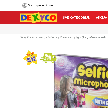
Status porudžbine
SVE KATEGORIJE
AKCIJA
Dexy Co Kids | Akcija & Cena
Proizvodi
Igračke
Muzički instr