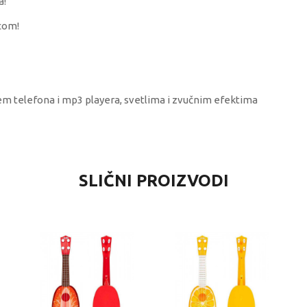
a!
com!
čem telefona i mp3 playera, svetlima i zvučnim efektima
VREDNOST
SLIČNI PROIZVODI
Muzički instrumenti
Best Luck
univerzalno
4-6 godina