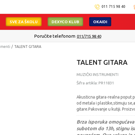
011 715 98 40
SVE ZA ŠKOLU
DEXYCO KLUB
OKAIDI
Poručite telefonom
011/715 98 40
umenti
TALENT GITARA
TALENT GITARA
MUZIČKI INSTRUMENTI
Šifra artikla:
PR11831
Akusticna gitara-realna poput pr
od metala i plastike,stimuju s
gitare.Pakovanje u kutiji. Pro
Brza isporuka omogućava 
subotom do 13h, stignu ist