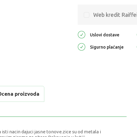
Web kredit Raiffe
Uslovi dostave
Sigurno plaćanje
Ocena proizvoda
 isti nacin dajuci jasne tonove.zice su od metala i