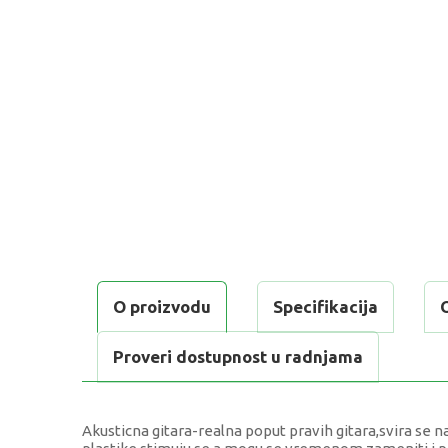
O proizvodu
Specifikacija
Proveri dostupnost u radnjama
Akusticna gitara-realna poput pravih gitara,svira se na