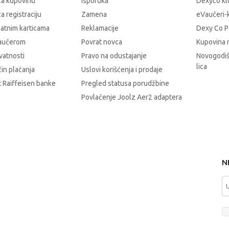
za kupovinu
Isporuka
Dexyco klu
a registraciju
Zamena
eVaučeri-
latnim karticama
Reklamacije
Dexy Co P
vaučerom
Povrat novca
Kupovina 
ivatnosti
Pravo na odustajanje
Novogodiš
lica
čin plaćanja
Uslovi korišćenja i prodaje
 Raiffeisen banke
Pregled statusa porudžbine
Povlačenje Joolz Aer2 adaptera
N