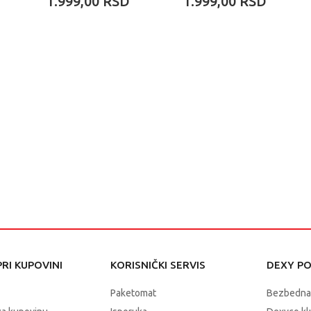
1.999,00
RSD
1.999,00
RSD
RI KUPOVINI
KORISNIČKI SERVIS
DEXY P
Paketomat
Bezbedna