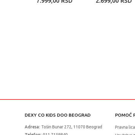
7.999,00
RSD
2.699,00
RSD
DEXY CO KIDS DOO BEOGRAD
POMOĆ P
Adresa:
Tošin Bunar 272, 11070 Beograd
Pravna lica
Telefon:
011 7159840