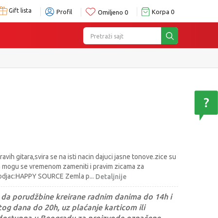
Gift lista
Profil
Korpa
0
Omiljeno
0
Pretraži sajt
avih gitara,svira se na isti nacin dajuci jasne tonove.zice su
e,a mogu se vremenom zameniti i pravim zicama za
izvodjac:HAPPY SOURCE Zemla p
...
Detaljnije
da porudžbine kreirane radnim danima do 14h i
og dana do 20h, uz plaćanje karticom ili