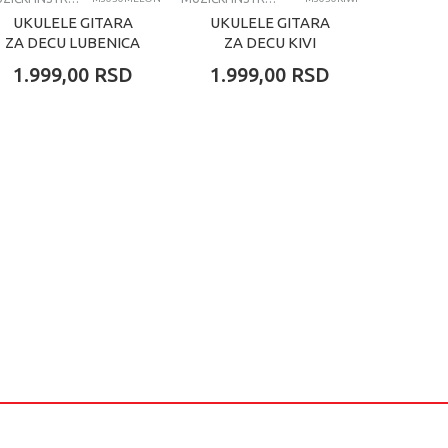
UKULELE GITARA
UKULELE GITARA
UKUL
ZA DECU LUBENICA
ZA DECU KIVI
GITA
SA 4
1.999,00
RSD
1.999,00
RSD
2.69
ŽICE 
PLAVA 