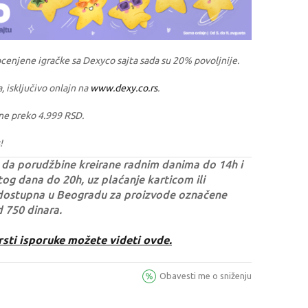
ocenjene igračke sa Dexyco sajta sada su 20% povoljnije.
a, isključivo onlajn na
www.dexy.co.rs
.
ne preko 4.999 RSD.
!
da porudžbine kreirane radnim danima do 14h i
og dana do 20h, uz plaćanje karticom ili
dostupna u Beogradu za proizvode označene
d 750 dinara.
rsti isporuke možete videti ovde.
Obavesti me o sniženju