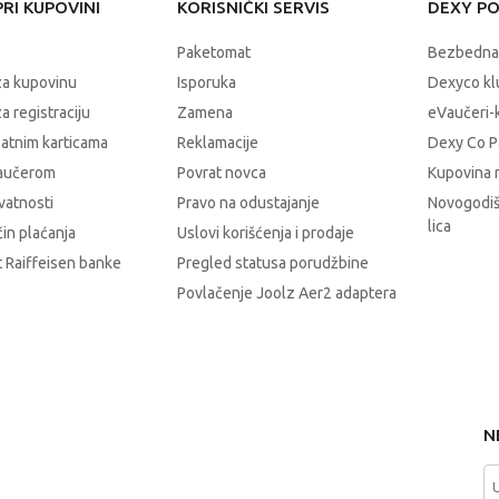
RI KUPOVINI
KORISNIČKI SERVIS
DEXY P
Paketomat
Bezbedna
za kupovinu
Isporuka
Dexyco klu
a registraciju
Zamena
eVaučeri-
latnim karticama
Reklamacije
Dexy Co P
vaučerom
Povrat novca
Kupovina 
ivatnosti
Pravo na odustajanje
Novogodiš
lica
čin plaćanja
Uslovi korišćenja i prodaje
 Raiffeisen banke
Pregled statusa porudžbine
Povlačenje Joolz Aer2 adaptera
N