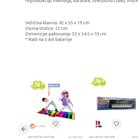
reprodukciju melodija, karaoke, svetlosnu traku, ima 
Veličina klavira: 42 x 55 x 19 cm
Visina stolice: 22 cm
Dimenzije pakovanja: 52 x 34.5 x 10 cm
* Radi na 3 AA baterije
KARAKTERISTIKA
Kategorija
Brend
Pol
Uzrast
Kategorija
MUZIČKI INSTRUMENTI
MUZIČKI INSTRUMENTI
NG87500
BE6