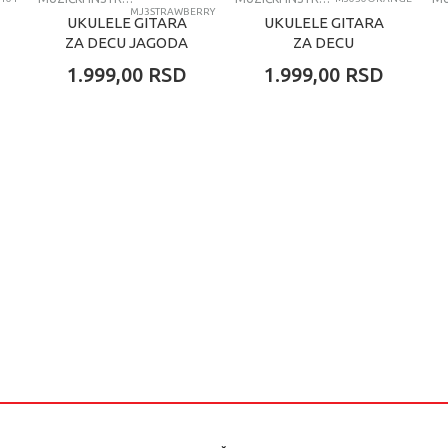
MJ3STRAWBERRY
UKULELE GITARA
UKULELE GITARA
ZA DECU JAGODA
ZA DECU
NARANDŽA
1.999,00
RSD
1.999,00
RSD