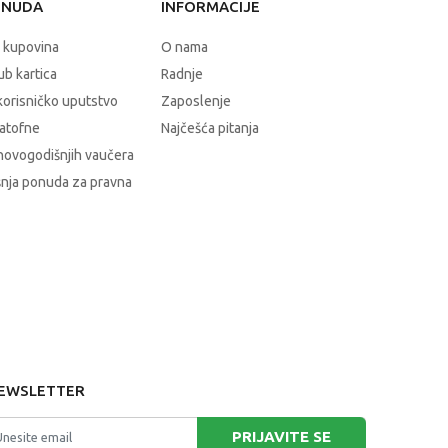
ONUDA
INFORMACIJE
 kupovina
O nama
b kartica
Radnje
korisničko uputstvo
Zaposlenje
atofne
Najčešća pitanja
novogodišnjih vaučera
nja ponuda za pravna
EWSLETTER
PRIJAVITE SE