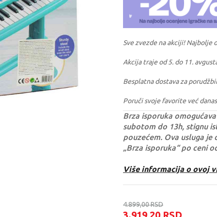
Sve zvezde na akciji! Najbolje 
Akcija traje od 5. do 11. avgust
Besplatna dostava za porudžbi
Poruči svoje favorite već danas
Brza isporuka omogućava 
subotom do 13h, stignu ist
pouzećem. Ova usluga je 
„Brza isporuka“ po ceni o
Više informacija o ovoj v
4.899,00
RSD
3.919,20
RSD