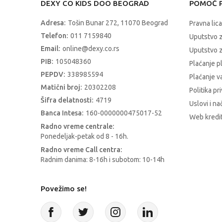
DEXY CO KIDS DOO BEOGRAD
POMOĆ P
Adresa:
Tošin Bunar 272, 11070 Beograd
Pravna lica
Telefon:
011 7159840
Uputstvo 
Email:
online@dexy.co.rs
Uputstvo z
PIB:
105048360
Plaćanje p
PEPDV:
338985594
Plaćanje 
Matični broj:
20302208
Politika pr
Šifra delatnosti:
4719
Uslovi i na
Banca Intesa:
160-0000000475017-52
Web kredit
Radno vreme centrale:
Ponedeljak-petak od 8 - 16h.
Radno vreme Call centra:
Radnim danima: 8-16h i subotom: 10-14h
Povežimo se!