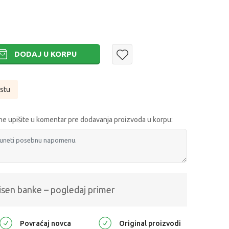
DODAJ U KORPU
istu
e upišite u komentar pre dodavanja proizvoda u korpu:
isen banke – pogledaj primer
Povraćaj novca
Original proizvodi