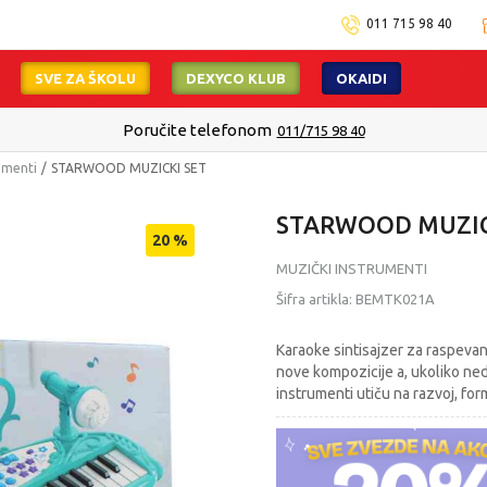
011 715 98 40
SVE ZA ŠKOLU
DEXYCO KLUB
OKAIDI
Poručite telefonom
011/715 98 40
umenti
STARWOOD MUZICKI SET
STARWOOD MUZIC
20
%
MUZIČKI INSTRUMENTI
Šifra artikla:
BEMTK021A
Karaoke sintisajzer za raspevane
nove kompozicije a, ukoliko nedo
instrumenti utiču na razvoj, for