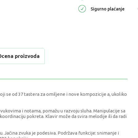
Sigurno plaćanje
Ocena proizvoda
ji se od 37 tastera za omiljene i nove kompozicije a, ukoliko
o zvukovima i notama, pomažu u razvoju sluha. Manipulacije sa
 koordinaciju pokreta. Klavir može da svira melodije ili da radi
. Jačina zvuka je podesiva. Podržava funkcije: snimanje i