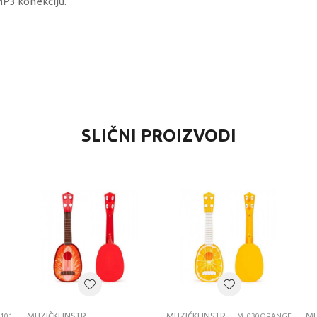
MP3 konekciju.
VREDNOST
SLIČNI PROIZVODI
Muzički instrumenti
Best Luck
univerzalno
4-6 godina
MUZICKI INSTRUMENTI
MUZIČKI INSTRUMENTI
MUZIČKI INSTRUMENTI
101
MJ030ORANGE