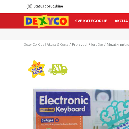
Status porudžbine
SVE KATEGORIJE
AKCIJA
Dexy Co Kids | Akcija & Cena
Proizvodi
Igračke
Muzički instr