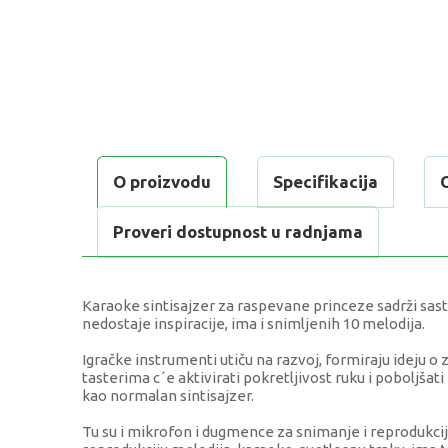
O proizvodu
Specifikacija
Proveri dostupnost u radnjama
Karaoke sintisajzer za raspevane princeze sadrži sasto
nedostaje inspiracije, ima i snimljenih 10 melodija.
Igračke instrumenti utiču na razvoj, formiraju ideju 
tasterima c´e aktivirati pokretljivost ruku i poboljšati
kao normalan sintisajzer.
Tu su i mikrofon i dugmence za snimanje i reprodukciju