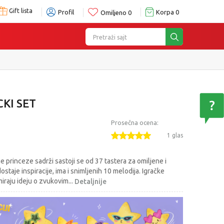
Gift lista
Profil
Korpa
0
Omiljeno
0
Pretraži sajt
KI SET
Prosečna ocena:
1 glas
 princeze sadrži sastoji se od 37 tastera za omiljene i
staje inspiracije, ima i snimljenih 10 melodija. Igračke
miraju ideju o zvukovim
...
Detaljnije