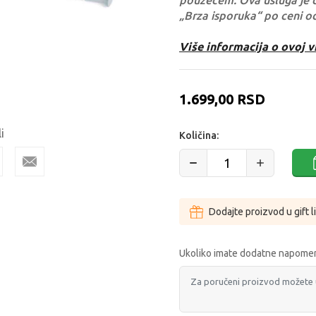
pouzećem. Ova usluga je 
„Brza isporuka“ po ceni o
Više informacija o ovoj v
1.699,00
RSD
i
Količina:
Dodajte proizvod u gift l
Ukoliko imate dodatne napomen