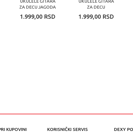
UKULELE GITARA
UKULELE GITARA
ZA DECU JAGODA
ZA DECU
NARANDŽA
1.999,00
RSD
1.999,00
RSD
RI KUPOVINI
KORISNIČKI SERVIS
DEXY P