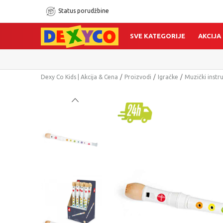
Status porudžbine
SVE KATEGORIJE
AKCIJA
Dexy Co Kids | Akcija & Cena
Proizvodi
Igračke
Muzički instr