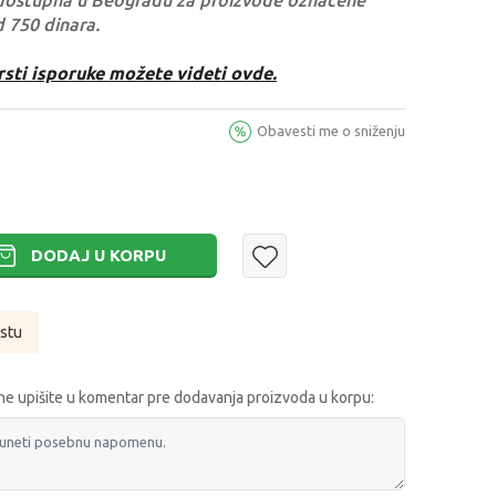
dostupna u Beogradu za proizvode označene
d 750 dinara.
rsti isporuke možete videti ovde.
Obavesti me o sniženju
DODAJ U KORPU
istu
e upišite u komentar pre dodavanja proizvoda u korpu: