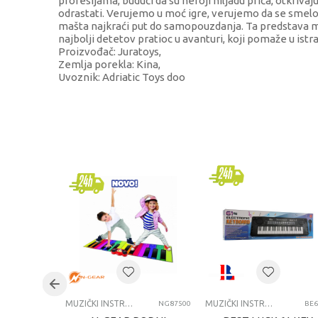
profesijama, budući da su heroji hiljadu priča, otkrivaju
odrastati. Verujemo u moć igre, verujemo da se smelost
mašta najkraći put do samopouzdanja. Ta predstava m
najbolji detetov pratioc u avanturi, koji pomaže u istr
Proizvođač: Juratoys,
Zemlja porekla: Kina,
Uvoznik: Adriatic Toys doo
KARAKTERISTIKA
Kategorija
Brend
Pol
Uzrast
Kategorija
MUZIČKI INSTRUMENTI
MUZIČKI INSTRUMENTI
NG87500
BE6