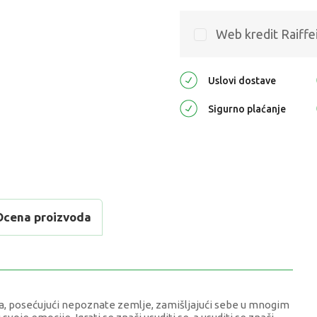
Web kredit Raiffe
Uslovi dostave
Sigurno plaćanje
Ocena proizvoda
veta, posećujući nepoznate zemlje, zamišljajući sebe u mnogim