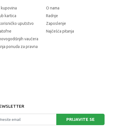
 kupovina
O nama
b kartica
Radnje
korisničko uputstvo
Zaposlenje
atofne
Najčešća pitanja
novogodišnjih vaučera
nja ponuda za pravna
EWSLETTER
PRIJAVITE SE