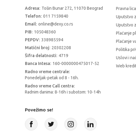
Adresa:
Tošin Bunar 272, 11070 Beograd
Pravna lica
Telefon:
011 7159840
Uputstvo 
Email:
online@dexy.co.rs
Uputstvo z
PIB:
105048360
Plaćanje p
PEPDV:
338985594
Plaćanje 
Matični broj:
20302208
Politika pr
Šifra delatnosti:
4719
Uslovi i na
Banca Intesa:
160-0000000475017-52
Web kredit
Radno vreme centrale:
Ponedeljak-petak od 8 - 16h.
Radno vreme Call centra:
Radnim danima: 8-16h i subotom: 10-14h
Povežimo se!