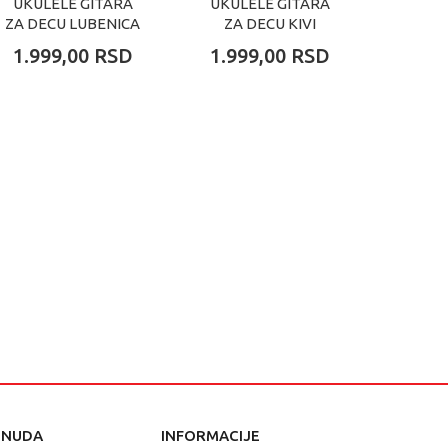
UKULELE GITARA
UKULELE GITARA
UKUL
ZA DECU LUBENICA
ZA DECU KIVI
GITA
SA 4
1.999,00
RSD
1.999,00
RSD
2.69
ŽICE 
PLAVA 
ONUDA
INFORMACIJE