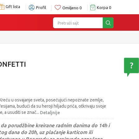
Gift lista
Profil
Korpa
0
Omiljeno
0
Pretraži sajt
ONFETTI
e. Kreću u osvajanje sveta, posećujući nepoznate zemlje,
sijama, budući da su heroji hiljadu priča, otkrivaju svoje
se, a usuditi se znač
...
Detaljnije
da porudžbine kreirane radnim danima do 14h i
og dana do 20h, uz plaćanje karticom ili