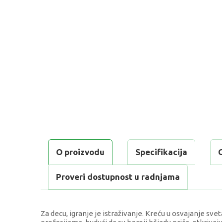
O proizvodu
Specifikacija
Proveri dostupnost u radnjama
Za decu, igranje je istraživanje. Kreću u osvajanje s