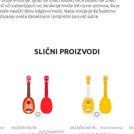
 svoje emocije. Igrati se znači usuditi se, a usuditi se znači
 uči zabavljajući se, da akcija može biti izvor ponosa, da je
ože naučiti decu odgovornosti. Naša misija je da budemo
aživanju sveta današnjice i pripremi za svet sutra.
VREDNOST
SLIČNI PROIZVODI
Muzički instrumenti
Janod
univerzalno
4-6 godina
MUZICKI INSTRUMENTI
MUZIČKI INSTRUMENTI
MUZIČKI INSTRUMENTI
101
MJ030ORANGE
MJ3STRAWBERRY