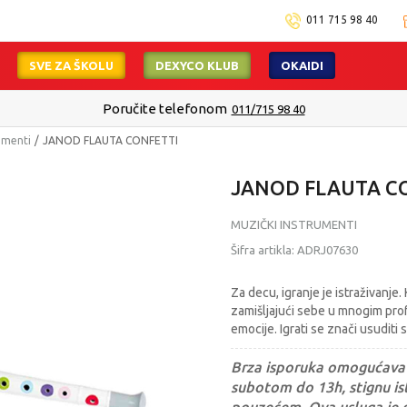
011 715 98 40
SVE ZA ŠKOLU
DEXYCO KLUB
OKAIDI
Poručite telefonom
011/715 98 40
umenti
JANOD FLAUTA CONFETTI
JANOD FLAUTA C
MUZIČKI INSTRUMENTI
Šifra artikla:
ADRJ07630
Za decu, igranje je istraživanj
zamišljajući sebe u mnogim profe
emocije. Igrati se znači usuditi 
Brza isporuka omogućava 
subotom do 13h, stignu ist