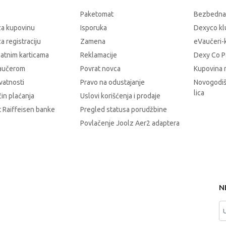
Paketomat
Bezbedna
za kupovinu
Isporuka
Dexyco klu
a registraciju
Zamena
eVaučeri-
latnim karticama
Reklamacije
Dexy Co P
vaučerom
Povrat novca
Kupovina 
ivatnosti
Pravo na odustajanje
Novogodiš
lica
čin plaćanja
Uslovi korišćenja i prodaje
 Raiffeisen banke
Pregled statusa porudžbine
Povlačenje Joolz Aer2 adaptera
N