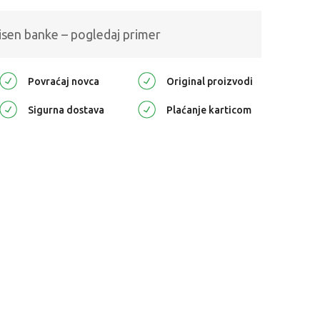
isen banke – pogledaj primer
Povraćaj novca
Original proizvodi
Sigurna dostava
Plaćanje karticom