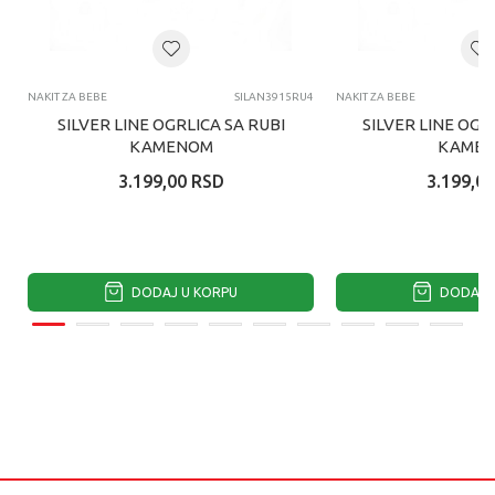
NAKIT ZA BEBE
SILAN3915RU4
NAKIT ZA BEBE
SILVER LINE OGRLICA SA RUBI
SILVER LINE OGR
KAMENOM
KAME
3.199,00
RSD
3.199,00
DODAJ U KORPU
DODAJ U