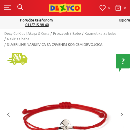
0
0
0
Isporuku možete očekivati u roku od 2 do 4 radna dana!
Pogledaj više
Dexy Co Kids | Akcija & Cena
Proizvodi
Bebe
Kozmetika za bebe
Nakit za bebe
SILVER LINE NARUKVICA SA CRVENIM KONCEM DEVOJCICA