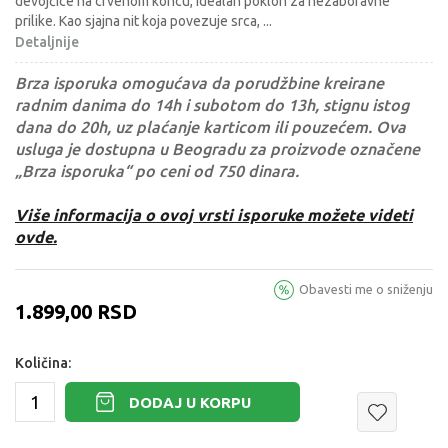
devojčice na crvenom koncu, idealan poklon za nezaboravne
prilike. Kao sjajna nit koja povezuje srca,
...
Detaljnije
Brza isporuka omogućava da porudžbine kreirane
radnim danima do 14h i subotom do 13h, stignu istog
dana do 20h, uz plaćanje karticom ili pouzećem. Ova
usluga je dostupna u Beogradu za proizvode označene
„Brza isporuka“ po ceni od 750 dinara.
Više informacija o ovoj vrsti isporuke možete videti
ovde.
Obavesti me o sniženju
1.899,00
RSD
Količina:
DODAJ U KORPU