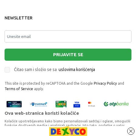
NEWSLETTER
PRIJAVITE SE
Čitao sam i složio se sa
uslovima korišćenja
This site is protected by reCAPTCHA and the Google
Privacy Policy
and
Terms of Service
apply.
Ova web-stranica koristi kolačiće
Kolačiće upotrebljavamo kako bismo personalizovali sadržaj i oglase, omogućili
funkcije društvenih medija i analizirali saobraćaj. Isto tako, podatke o vašoj
upotrebi naše web-lokacije delimo s partnerima za društvene medije,
oglašavanje i analizu, a oni ih mogu kombinovati s drugim podacima koje ste im
SILVER LINE NARUKVICA SA CRVENIM KONCEM