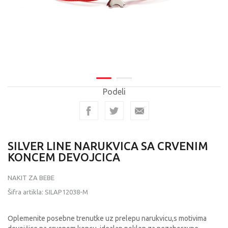
Podeli
SILVER LINE NARUKVICA SA CRVENIM
KONCEM DEVOJCICA
NAKIT ZA BEBE
Šifra artikla:
SILAP12038-M
Oplemenite posebne trenutke uz prelepu narukvicu,s motivima