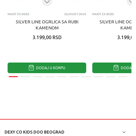
NAKIT ZA BEBE
SILAN3915RU4
NAKIT ZA BEBE
SILVER LINE OGRLICA SA RUBI
SILVER LINE OGR
KAMENOM
KAME
3.199,00
RSD
3.199,00
DODAJ U KORPU
DODAJ U
DEXY CO KIDS DOO BEOGRAD