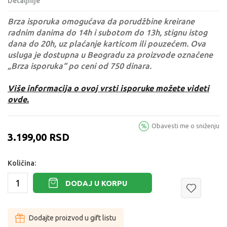
Detaljnije
Brza isporuka omogućava da porudžbine kreirane
radnim danima do 14h i subotom do 13h, stignu istog
dana do 20h, uz plaćanje karticom ili pouzećem. Ova
usluga je dostupna u Beogradu za proizvode označene
„Brza isporuka“ po ceni od 750 dinara.
Više informacija o ovoj vrsti isporuke možete videti
ovde.
Obavesti me o sniženju
3.199,00
RSD
Količina:
DODAJ U KORPU
Dodajte proizvod u gift listu