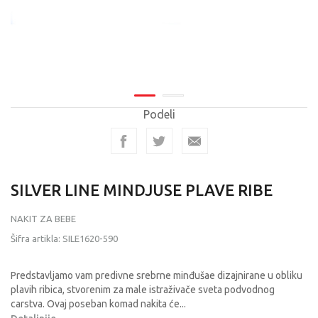
Podeli
SILVER LINE MINDJUSE PLAVE RIBE
NAKIT ZA BEBE
Šifra artikla:
SILE1620-590
Predstavljamo vam predivne srebrne minđušae dizajnirane u obliku
plavih ribica, stvorenim za male istraživače sveta podvodnog
carstva. Ovaj poseban komad nakita će
...