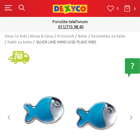
0
0
0
Poručite telefonom
011/715 98 40
Dexy Co Kids | Akcija & Cena
Proizvodi
Bebe
Kozmetika za bebe
Nakit za bebe
SILVER LINE MINDJUSE PLAVE RIBE