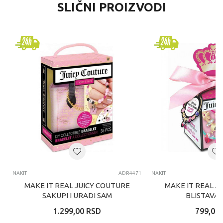
SLIČNI PROIZVODI
NAKIT
ADR4471
NAKIT
MAKE IT REAL JUICY COUTURE
MAKE IT REAL J
SAKUPI I URADI SAM
BLISTAVA 
NARUKVICU
IZNENADJENJA
1.299,00
RSD
799,00