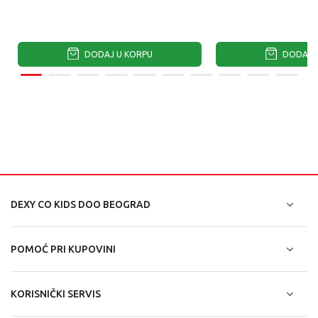
DODAJ U KORPU
DODAJ U
DEXY CO KIDS DOO BEOGRAD
POMOĆ PRI KUPOVINI
KORISNIČKI SERVIS