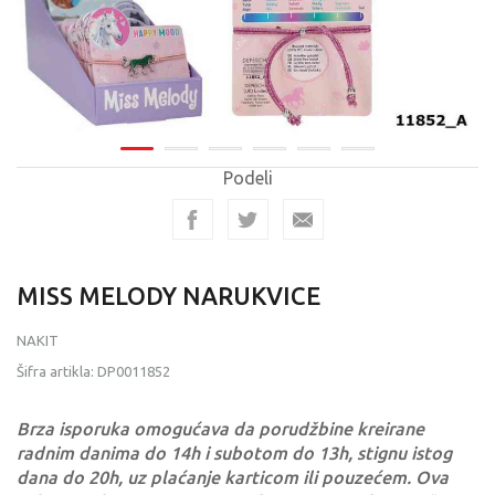
Podeli
MISS MELODY NARUKVICE
NAKIT
Šifra artikla:
DP0011852
Brza isporuka omogućava da porudžbine kreirane
radnim danima do 14h i subotom do 13h, stignu istog
dana do 20h, uz plaćanje karticom ili pouzećem. Ova