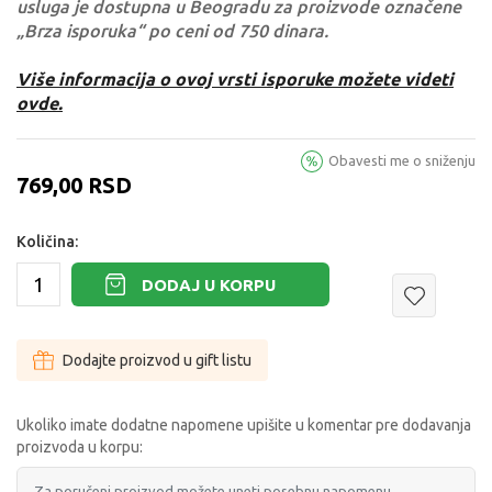
usluga je dostupna u Beogradu za proizvode označene
„Brza isporuka“ po ceni od 750 dinara.
Više informacija o ovoj vrsti isporuke možete videti
ovde.
Obavesti me o sniženju
769,00
RSD
Količina:
DODAJ U KORPU
Dodajte proizvod u gift listu
Ukoliko imate dodatne napomene upišite u komentar pre dodavanja
proizvoda u korpu: