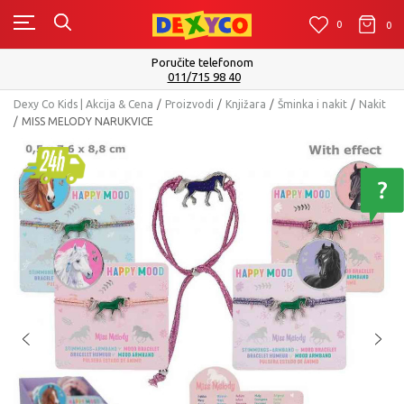
0
0
0
Poručite telefonom
011/715 98 40
Dexy Co Kids | Akcija & Cena
Proizvodi
Knjižara
Šminka i nakit
Nakit
MISS MELODY NARUKVICE