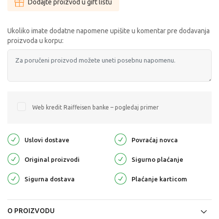
Dodajte proizvod u gift listu
Ukoliko imate dodatne napomene upišite u komentar pre dodavanja
proizvoda u korpu:
Web kredit Raiffeisen banke – pogledaj primer
Uslovi dostave
Povraćaj novca
Original proizvodi
Sigurno plaćanje
Sigurna dostava
Plaćanje karticom
O PROIZVODU