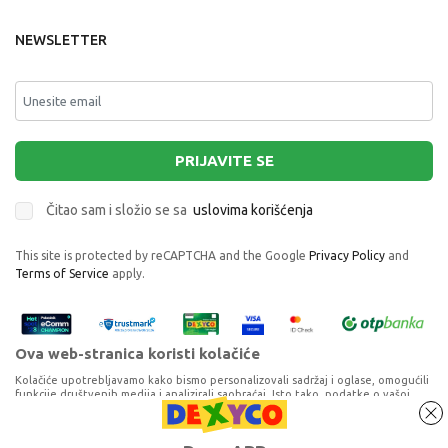
NEWSLETTER
PRIJAVITE SE
Čitao sam i složio se sa
uslovima korišćenja
This site is protected by reCAPTCHA and the Google
Privacy Policy
and
Terms of Service
apply.
Ova web-stranica koristi kolačiće
Kolačiće upotrebljavamo kako bismo personalizovali sadržaj i oglase, omogućili
funkcije društvenih medija i analizirali saobraćaj. Isto tako, podatke o vašoj
upotrebi naše web-lokacije delimo s partnerima za društvene medije,
oglašavanje i analizu, a oni ih mogu kombinovati s drugim podacima koje ste im
MAKE IT REAL NAPRAVI NARUKVICE
pružili ili koje su prikupili dok ste upotrebljavali njihove usluge. Nastavkom
Proizvode na sajtu nastojimo da opišemo što je preciznije moguće, ali ne