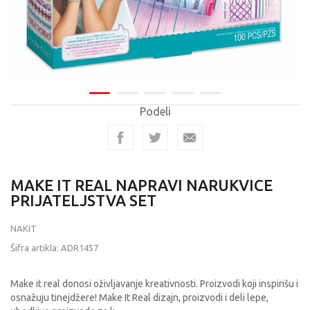
Podeli
MAKE IT REAL NAPRAVI NARUKVICE
PRIJATELJSTVA SET
NAKIT
Šifra artikla:
ADR1457
Make it real donosi oživljavanje kreativnosti. Proizvodi koji inspirišu i
osnažuju tinejdžere! Make It Real dizajn, proizvodi i deli lepe,