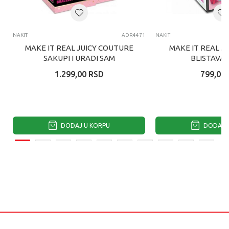
NAKIT
ADR4471
NAKIT
MAKE IT REAL JUICY COUTURE
MAKE IT REAL J
SAKUPI I URADI SAM
BLISTAVA 
NARUKVICU
IZNENADJENJA
1.299,00
RSD
799,00
DODAJ U KORPU
DODAJ U