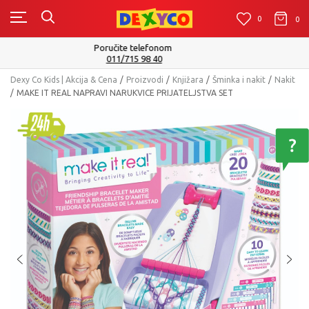
0
0
0
Isporuku možete očekivati u roku od 2 do 4 radna dana!
Pogledaj više
Dexy Co Kids | Akcija & Cena
Proizvodi
Knjižara
Šminka i nakit
Nakit
MAKE IT REAL NAPRAVI NARUKVICE PRIJATELJSTVA SET