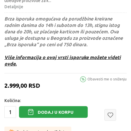
ubedljive proizvode za k
...
Detaljnije
Brza isporuka omogućava da porudžbine kreirane
radnim danima do 14h i subotom do 13h, stignu istog
dana do 20h, uz plaćanje karticom ili pouzećem. Ova
usluga je dostupna u Beogradu za proizvode označene
„Brza isporuka“ po ceni od 750 dinara.
Više informacija o ovoj vrsti isporuke možete videti
ovde.
Obavesti me o sniženju
2.999,00
RSD
Količina:
DODAJ U KORPU