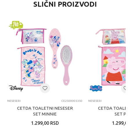
SLIČNI PROIZVODI
NESESERI
CE2500003350
NESESERI
CETDA TOALETNI NESESER
CETDA TOALET
SET MINNIE
SET PE
1.299,00
RSD
1.299,00