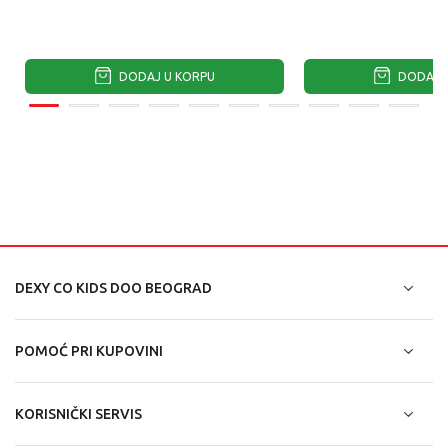
DODAJ U KORPU
DODAJ U
DEXY CO KIDS DOO BEOGRAD
POMOĆ PRI KUPOVINI
KORISNIČKI SERVIS