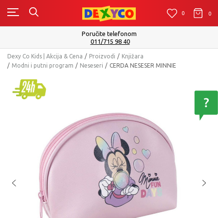
0
0
0
Poručite telefonom
011/715 98 40
Dexy Co Kids | Akcija & Cena
Proizvodi
Knjižara
Modni i putni program
Neseseri
CERDA NESESER MINNIE