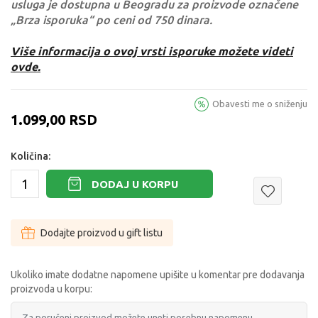
usluga je dostupna u Beogradu za proizvode označene
„Brza isporuka“ po ceni od 750 dinara.
Više informacija o ovoj vrsti isporuke možete videti
ovde.
Obavesti me o sniženju
1.099,00
RSD
Količina:
DODAJ U KORPU
Dodajte proizvod u gift listu
Ukoliko imate dodatne napomene upišite u komentar pre dodavanja
proizvoda u korpu: