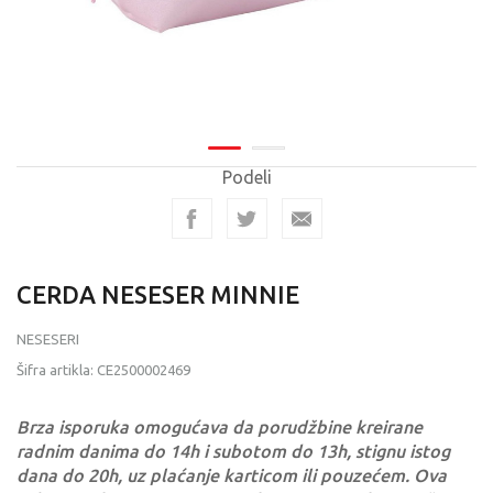
Podeli
CERDA NESESER MINNIE
NESESERI
Šifra artikla:
CE2500002469
Brza isporuka omogućava da porudžbine kreirane
radnim danima do 14h i subotom do 13h, stignu istog
dana do 20h, uz plaćanje karticom ili pouzećem. Ova