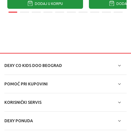
DODAJ U KORPU
DODAJ U
DEXY CO KIDS DOO BEOGRAD
POMOĆ PRI KUPOVINI
KORISNIČKI SERVIS
DEXY PONUDA