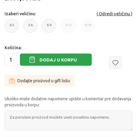
Odredi veličinu
Izaberi veličinu:
0-3
3-6
6-9
9-12
9CM
0-3m
3-6m
6-9m
9-12m
*
Količina:
DODAJ U KORPU
Dodajte proizvod u gift listu
Ukoliko imate dodatne napomene upišite u komentar pre dodavanja
proizvoda u korpu: