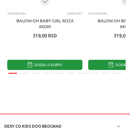
OH BABY BALONI
GDN43501
OH BABY BALONI
BALONI OH BABY GIRL ROZA
BALONI OH BAB
6KOM
6KO
319,00
RSD
319,00
DODAJ U KORPU
DODAJ U
DEXY CO KIDS DOO BEOGRAD