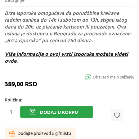
Detaljnije
Brza isporuka omogućava da porudžbine kreirane
radnim danima do 14h i subotom do 13h, stignu istog
dana do 20h, uz plaćanje karticom ili pouzećem. Ova
usluga je dostupna u Beogradu za proizvode označene
„Brza isporuka“ po ceni od 750 dinara.
Više informacija o ovoj vrsti isporuke možete videti
ovde.
Obavesti me o sniženju
389,00
RSD
Količina:
DODAJ U KORPU
Dodajte proizvod u gift listu