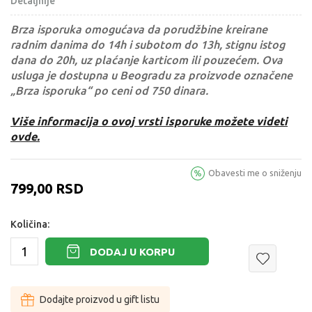
Detaljnije
Brza isporuka omogućava da porudžbine kreirane
radnim danima do 14h i subotom do 13h, stignu istog
dana do 20h, uz plaćanje karticom ili pouzećem. Ova
usluga je dostupna u Beogradu za proizvode označene
„Brza isporuka“ po ceni od 750 dinara.
Više informacija o ovoj vrsti isporuke možete videti
ovde.
Obavesti me o sniženju
799,00
RSD
Količina:
DODAJ U KORPU
Dodajte proizvod u gift listu