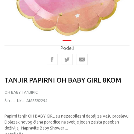
Podeli
TANJIR PAPIRNI OH BABY GIRL 8KOM
OH BABY TANJIRICI
Šifra artikla:
AMS592294
Papirni tanjir OH BABY GIRL su nezaobilazni detalj za Vašu proslavu.
Dolazak novog člana porodice na svet je jedan zaista poseban
doživljaj. Napravite Baby Shower
...