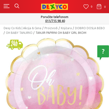
0
0
0
Poručite telefonom
011/715 98 40
Dexy Co Kids | Akcija & Cena
Proizvodi
Knjižara
DOBRO DOSLA BEBO
OH BABY TANJIRICI
TANJIR PAPIRNI OH BABY GIRL 8KOM