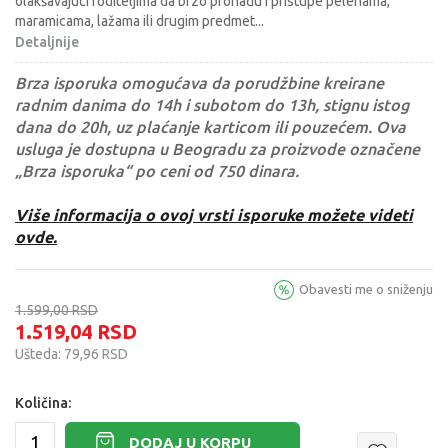
olakšavajuci roditeljima da brzo pronađu i pristupe pelenama,
maramicama, lažama ili drugim predmet
...
Detaljnije
Brza isporuka omogućava da porudžbine kreirane
radnim danima do 14h i subotom do 13h, stignu istog
dana do 20h, uz plaćanje karticom ili pouzećem. Ova
usluga je dostupna u Beogradu za proizvode označene
„Brza isporuka“ po ceni od 750 dinara.
Više informacija o ovoj vrsti isporuke možete videti
ovde.
Obavesti me o sniženju
1.599,00
RSD
1.519,04
RSD
Ušteda:
79,96
RSD
Količina:
DODAJ U KORPU