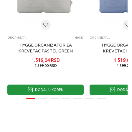
ORGANIZATOR ZA KREVETAC
HY080
ORGANIZATOR ZA KREVETAC
HYGGE ORGANIZATOR ZA
HYGGE ORGAN
KREVETAC PASTEL GREEN
KREVETAC IN
1.519,04
RSD
1.519,04
1.599,00
RSD
1.599,00
DODAJ U KORPU
DODAJ U