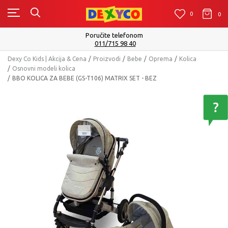
0
0
0
Poručite telefonom
011/715 98 40
Dexy Co Kids | Akcija & Cena
Proizvodi
Bebe
Oprema
Kolica
Osnovni modeli kolica
BBO KOLICA ZA BEBE (GS-T106) MATRIX SET - BEZ