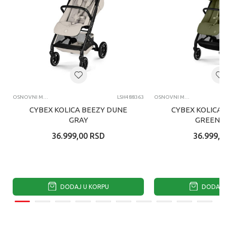
OSNOVNI MODELI KOLICA
LSH488363
OSNOVNI MODELI KOLICA
CYBEX KOLICA BEEZY DUNE
CYBEX KOLICA 
GRAY
GREEN K
36.999,00
RSD
36.999,0
DODAJ U KORPU
DODAJ U