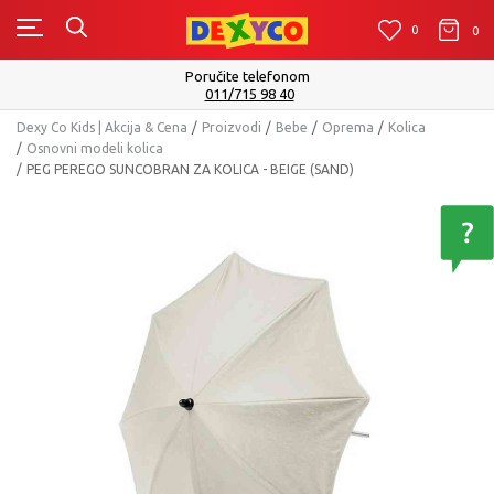
0
0
0
Poručite telefonom
011/715 98 40
Dexy Co Kids | Akcija & Cena
Proizvodi
Bebe
Oprema
Kolica
Osnovni modeli kolica
PEG PEREGO SUNCOBRAN ZA KOLICA - BEIGE (SAND)