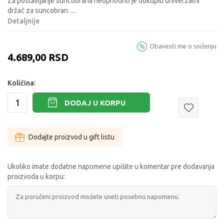
Za postavljanje suncobrana neophodno je dokupiti univerzalni
držač za suncobran.
...
Detaljnije
Obavesti me o sniženju
4.689,00
RSD
Količina:
DODAJ U KORPU
Dodajte proizvod u gift listu
Ukoliko imate dodatne napomene upišite u komentar pre dodavanja
proizvoda u korpu: