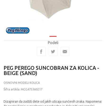
Podeli
PEG PEREGO SUNCOBRAN ZA KOLICA -
BEIGE (SAND)
OSNOVNI MODELI KOLICA
Šifra artikla:
MCG475360217
Dizajniran da zaštiti dete od jakih uticaja sunčevih zraka. Napomena: