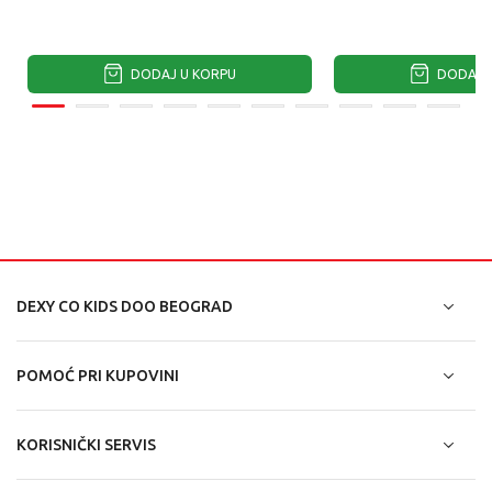
DODAJ U KORPU
DODAJ U
DEXY CO KIDS DOO BEOGRAD
POMOĆ PRI KUPOVINI
KORISNIČKI SERVIS