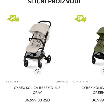
SLIČNI PROIZVODI
OSNOVNI MODELI KOLICA
LSH488363
OSNOVNI MODELI KOLICA
CYBEX KOLICA BEEZY DUNE
CYBEX KOLICA 
GRAY
GREEN K
36.999,00
RSD
36.999,0