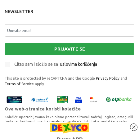
NEWSLETTER
PRIJAVITE SE
Čitao sam i složio se sa
uslovima korišćenja
This site is protected by reCAPTCHA and the Google
Privacy Policy
and
Terms of Service
apply.
Ova web-stranica koristi kolačiće
Kolačiće upotrebljavamo kako bismo personalizovali sadržaj i oglase, omogućili
funkcije društvenih medija i analizirali saobraćaj. Isto tako, podatke o vašoj
upotrebi naše web-lokacije delimo s partnerima za društvene medije,
oglašavanje i analizu, a oni ih mogu kombinovati s drugim podacima koje ste im
pružili ili koje su prikupili dok ste upotrebljavali njihove usluge. Nastavkom
Proizvode na sajtu nastojimo da opišemo što je preciznije moguće, ali ne
AGNOTIS SUNDJER ORGANIC NATURAL
korišćenja naših internet stranica vi prihvatate našu upotrebu kolačića.