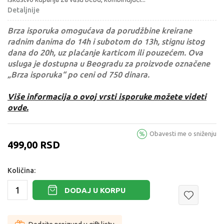
Detaljnije
Brza isporuka omogućava da porudžbine kreirane
radnim danima do 14h i subotom do 13h, stignu istog
dana do 20h, uz plaćanje karticom ili pouzećem. Ova
usluga je dostupna u Beogradu za proizvode označene
„Brza isporuka“ po ceni od 750 dinara.
Više informacija o ovoj vrsti isporuke možete videti
ovde.
Obavesti me o sniženju
499,00
RSD
Količina:
DODAJ U KORPU