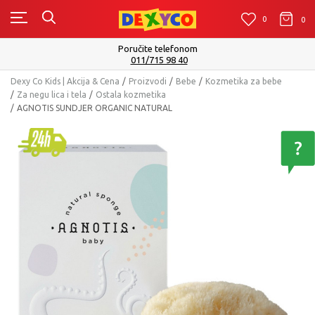
0
0
0
Poručite telefonom
011/715 98 40
Dexy Co Kids | Akcija & Cena
Proizvodi
Bebe
Kozmetika za bebe
Za negu lica i tela
Ostala kozmetika
AGNOTIS SUNDJER ORGANIC NATURAL