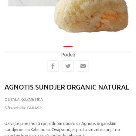
Podeli
AGNOTIS SUNDJER ORGANIC NATURAL
OSTALA KOZMETIKA
Šifra artikla:
CARASP
Uživajte u nežnosti i prirodnom dodiru sa Agnotis organskim
sundjerom sa Kalimnosa. Ovaj sundjer pruža izuzetno prijatno
iskustvo kupanja za vašu bebu, kombinujući
...