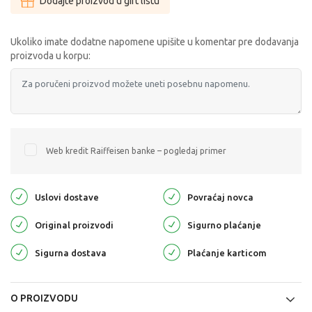
Dodajte proizvod u gift listu
Ukoliko imate dodatne napomene upišite u komentar pre dodavanja
proizvoda u korpu:
Web kredit Raiffeisen banke – pogledaj primer
Uslovi dostave
Povraćaj novca
Original proizvodi
Sigurno plaćanje
Sigurna dostava
Plaćanje karticom
O PROIZVODU