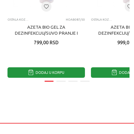
OSTALA KOZMETIKA
HOAB087/50
OSTALA KOZMETIKA
AZETA BIO GEL ZA
AZETA BIO
DEZINFEKCIJU/SUVO PRANJE I
DEZINFEKCIJU/S
HIDRATACIJU RUKU KOD BEBA
HIDRATACIJU RU
799,00
RSD
999,00
I DECE ...
I DECE 0
DODAJ U KORPU
DODAJ U