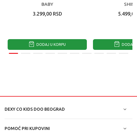
BABY
SHINE
3.299,00
RSD
5.499,00
DODAJ U KORPU
DODAJ U
DEXY CO KIDS DOO BEOGRAD
POMOĆ PRI KUPOVINI