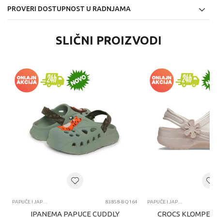
PROVERI DOSTUPNOST U RADNJAMA
SLIČNI PROIZVODI
PAPUČE I JAPANKE
83858-BQ164
PAPUČE I JAPANKE
IPANEMA PAPUCE CUDDLY
CROCS KLOMPE C