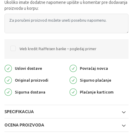
Ukoliko imate dodatne napomene upišite u komentar pre dodavanja
proizvoda u korpu:
Web kredit Raiffeisen banke – pogledaj primer
Uslovi dostave
Povraćaj novca
Original proizvodi
Sigurno plaćanje
Sigurna dostava
Plaćanje karticom
SPECIFIKACIJA
OCENA PROIZVODA