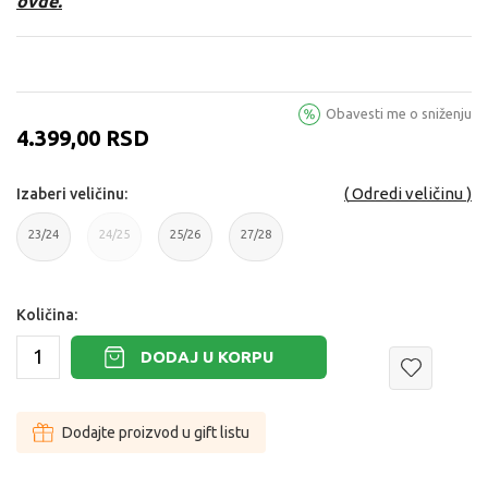
ovde.
Obavesti me o sniženju
4.399,00
RSD
Odredi veličinu
Izaberi veličinu:
23/24
24/25
25/26
27/28
23/24
24/25
25/26
27/28
Količina:
DODAJ U KORPU
Dodajte proizvod u gift listu