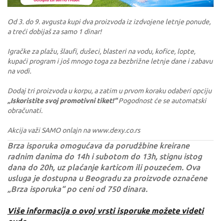
Od 3. do 9. avgusta kupi dva proizvoda iz izdvojene letnje ponude,
a treći dobijaš za samo 1 dinar!
Igračke za plažu, šlaufi, dušeci, blasteri na vodu, kofice, lopte,
kupaći program i još mnogo toga za bezbrižne letnje dane i zabavu
na vodi.
Dodaj tri proizvoda u korpu, a zatim u prvom koraku odaberi opciju
„Iskoristite svoj promotivni tiket!“
Pogodnost će se automatski
obračunati.
Akcija važi SAMO onlajn na www.dexy.co.rs
Brza isporuka omogućava da porudžbine kreirane
radnim danima do 14h i subotom do 13h, stignu istog
dana do 20h, uz plaćanje karticom ili pouzećem. Ova
usluga je dostupna u Beogradu za proizvode označene
„Brza isporuka“ po ceni od 750 dinara.
Više informacija o ovoj vrsti isporuke možete videti