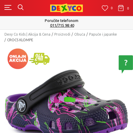
0
0
0
Isporuku možete očekivati u roku od 2 do 4 radna dana!
Pogledaj više
Dexy Co Kids | Akcija & Cena
Proizvodi
Obuća
Papuče i japanke
CROCS KLOMPE