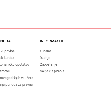
ONUDA
INFORMACIJE
 kupovina
O nama
b kartica
Radnje
korisničko uputstvo
Zaposlenje
atofne
Najčešća pitanja
novogodišnjih vaučera
nja ponuda za pravna