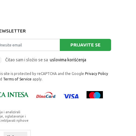
EWSLETTER
PRIJAVITE SE
Čitao sam i složio se sa
uslovima korišćenja
is site is protected by reCAPTCHA and the Google
Privacy Policy
nd
Terms of Service
apply.
i analizirali
e, oglašavanje i
trebljavali njihove
rafije, navedeni u okrviru proizvoda, u
su dostupni u svakom trenutku.