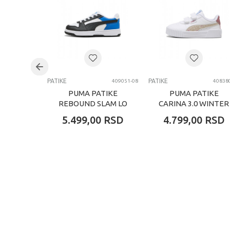
PATIKE
PATIKE
409051-08
40838
PUMA PATIKE
PUMA PATIKE
REBOUND SLAM LO
CARINA 3.0 WINTER
AC PS
SAFARI V INF
5.499,00
RSD
4.799,00
RSD