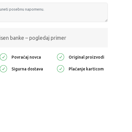
isen banke – pogledaj primer
Povraćaj novca
Original proizvodi
Sigurna dostava
Plaćanje karticom