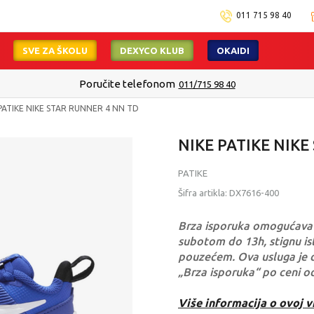
011 715 98 40
SVE ZA ŠKOLU
DEXYCO KLUB
OKAIDI
Poručite telefonom
011/715 98 40
PATIKE NIKE STAR RUNNER 4 NN TD
NIKE PATIKE NIKE
PATIKE
Šifra artikla:
DX7616-400
Brza isporuka omogućava 
subotom do 13h, stignu ist
pouzećem. Ova usluga je 
„Brza isporuka“ po ceni o
Više informacija o ovoj v