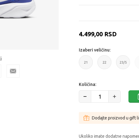
4.499,00
RSD
Izaberi veličinu:
i
21
22
23/5
21
22
23/5
Količina:
Dodajte proizvod u gift l
Ukoliko imate dodatne napomen