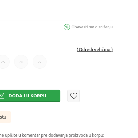
Obavesti me o sniženju
Odredi veličinu
25
26
27
25
26
27
DODAJ U KORPU
istu
e upišite u komentar pre dodavanja proizvoda u korpu: