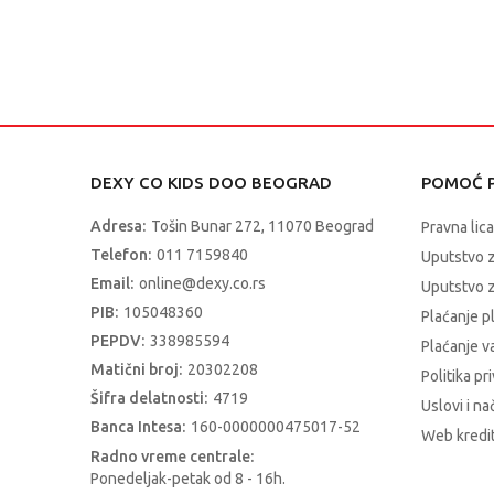
DEXY CO KIDS DOO BEOGRAD
POMOĆ P
Adresa:
Tošin Bunar 272, 11070 Beograd
Pravna lica
Telefon:
011 7159840
Uputstvo 
Email:
online@dexy.co.rs
Uputstvo z
PIB:
105048360
Plaćanje p
PEPDV:
338985594
Plaćanje 
Matični broj:
20302208
Politika pr
Šifra delatnosti:
4719
Uslovi i na
Banca Intesa:
160-0000000475017-52
Web kredit
Radno vreme centrale:
Ponedeljak-petak od 8 - 16h.