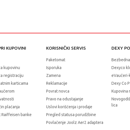
RI KUPOVINI
KORISNIČKI SERVIS
DEXY P
Paketomat
Bezbedna
za kupovinu
Isporuka
Dexyco klu
a registraciju
Zamena
eVaučeri-
latnim karticama
Reklamacije
Dexy Co P
vaučerom
Povrat novca
Kupovina 
ivatnosti
Pravo na odustajanje
Novogodiš
lica
čin plaćanja
Uslovi korišćenja i prodaje
 Raiffeisen banke
Pregled statusa porudžbine
Povlačenje Joolz Aer2 adaptera