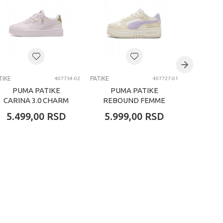
TIKE
PATIKE
PATIKE
407734-02
407727-01
PUMA PATIKE
PUMA PATIKE
PUM
CARINA 3.0 CHARM
REBOUND FEMME
CAVEN
PS
CURDOROY PS
CRE
5.499,00
RSD
5.999,00
RSD
5.49