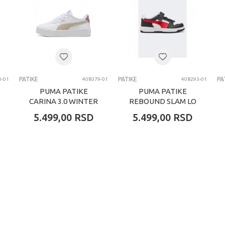
PATIKE
PATIKE
PA
0-01
408379-01
408293-01
PUMA PATIKE
PUMA PATIKE
CARINA 3.0 WINTER
REBOUND SLAM LO
SAFARI PS
AC+ PS
5.499,00
RSD
5.499,00
RSD