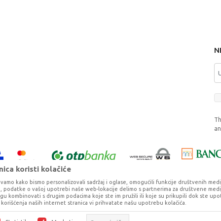
N
Th
a
ica koristi kolačiće
vamo kako bismo personalizovali sadržaj i oglase, omogućili funkcije društvenih medija 
ko, podatke o vašoj upotrebi naše web-lokacije delimo s partnerima za društvene medij
ogu kombinovati s drugim podacima koje ste im pružili ili koje su prikupili dok ste upo
korišćenja naših internet stranica vi prihvatate našu upotrebu kolačića.
o što je preciznije moguće, ali ne možemo garantovati da su svi podaci i fotog
ešaka. Svi artikli prikazani na sajtu su deo naše ponude, ali ne podrazumeva da 