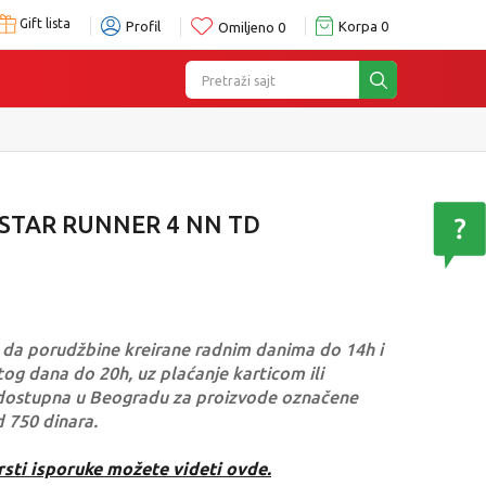
Gift lista
Profil
Korpa
0
Omiljeno
0
Pretraži sajt
 STAR RUNNER 4 NN TD
da porudžbine kreirane radnim danima do 14h i
og dana do 20h, uz plaćanje karticom ili
dostupna u Beogradu za proizvode označene
d 750 dinara.
rsti isporuke možete videti ovde.