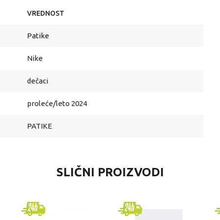
VREDNOST
Patike
Nike
dečaci
proleće/leto 2024
PATIKE
SLIČNI PROIZVODI