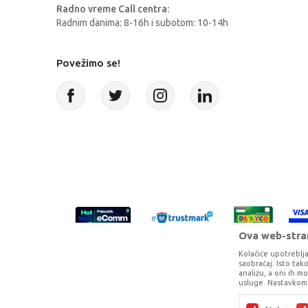
Radno vreme Call centra:
Radnim danima: 8-16h i subotom: 10-14h
Povežimo se!
Ova web-stran
Kolačiće upotreblja
saobraćaj. Isto ta
analizu, a oni ih m
usluge. Nastavkom 
Proizvode na sajtu nastojimo da opišem
potpunosti kompletni i bez gr