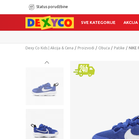
Status porudžbine
SVE KATEGORIJE
AKCIJA
Dexy Co Kids | Akcija & Cena
Proizvodi
Obuća
Patike
NIKE 