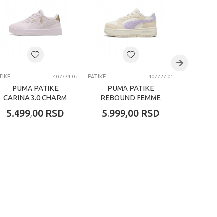
TIKE
PATIKE
PATIKE
407734-02
407727-01
PUMA PATIKE
PUMA PATIKE
PUM
CARINA 3.0 CHARM
REBOUND FEMME
CAVEN
PS
CURDOROY PS
CRE
5.499,00
RSD
5.999,00
RSD
5.49