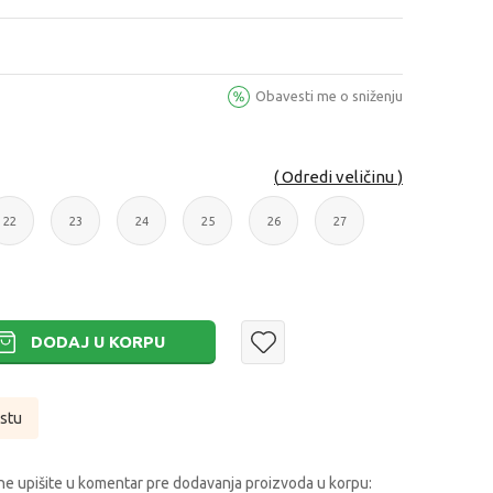
Obavesti me o sniženju
Odredi veličinu
22
23
24
25
26
27
22
23
24
25
26
27
DODAJ U KORPU
istu
e upišite u komentar pre dodavanja proizvoda u korpu: