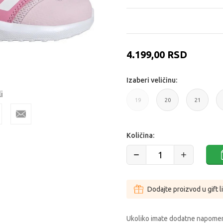
4.199,00
RSD
Izaberi veličinu:
i
19
20
21
19
20
21
Količina:
Dodajte proizvod u gift l
Ukoliko imate dodatne napomen