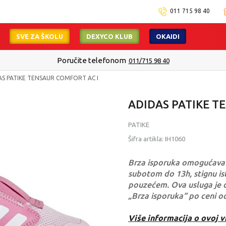
011 715 98 40
SVE ZA ŠKOLU
DEXYCO KLUB
OKAIDI
Poručite telefonom
011/715 98 40
AS PATIKE TENSAUR COMFORT AC I
ADIDAS PATIKE T
PATIKE
Šifra artikla:
IH1060
Brza isporuka omogućava 
subotom do 13h, stignu ist
pouzećem. Ova usluga je 
„Brza isporuka“ po ceni o
Više informacija o ovoj v