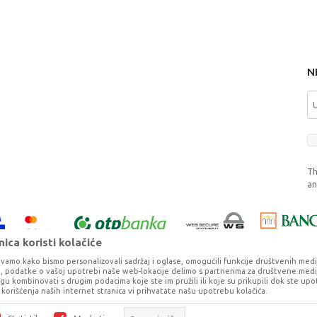
N
Th
a
ica koristi kolačiće
vamo kako bismo personalizovali sadržaj i oglase, omogućili funkcije društvenih medija 
ko, podatke o vašoj upotrebi naše web-lokacije delimo s partnerima za društvene medij
ogu kombinovati s drugim podacima koje ste im pružili ili koje su prikupili dok ste upo
korišćenja naših internet stranica vi prihvatate našu upotrebu kolačića.
o što je preciznije moguće, ali ne možemo garantovati da su svi podaci i fotog
ešaka. Svi artikli prikazani na sajtu su deo naše ponude, ali ne podrazumeva da 