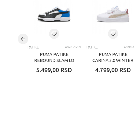
PATIKE
PATIKE
409051-08
40838
PUMA PATIKE
PUMA PATIKE
REBOUND SLAM LO
CARINA 3.0 WINTER
AC PS
SAFARI V INF
5.499,00
RSD
4.799,00
RSD