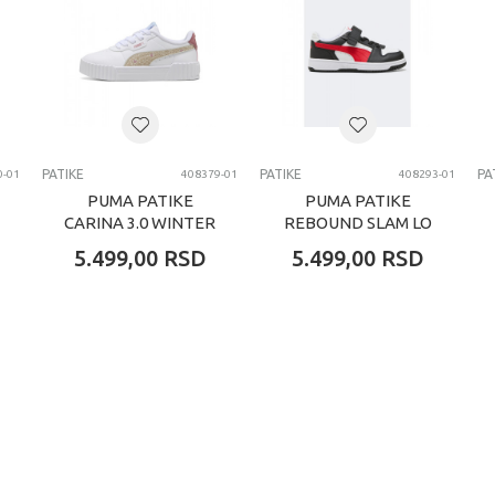
PATIKE
PATIKE
PA
0-01
408379-01
408293-01
PUMA PATIKE
PUMA PATIKE
CARINA 3.0 WINTER
REBOUND SLAM LO
SAFARI PS
AC+ PS
5.499,00
RSD
5.499,00
RSD