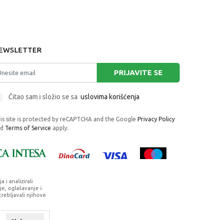
EWSLETTER
PRIJAVITE SE
Čitao sam i složio se sa
uslovima korišćenja
is site is protected by reCAPTCHA and the Google
Privacy Policy
nd
Terms of Service
apply.
i analizirali
e, oglašavanje i
trebljavali njihove
rafije, navedeni u okrviru proizvoda, u
su dostupni u svakom trenutku.