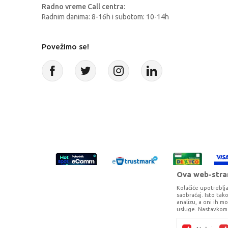
Radno vreme Call centra:
Radnim danima: 8-16h i subotom: 10-14h
Povežimo se!
Ova web-stran
Kolačiće upotreblja
saobraćaj. Isto ta
analizu, a oni ih m
usluge. Nastavkom 
Proizvode na sajtu nastojimo da opišem
potpunosti kompletni i bez gr