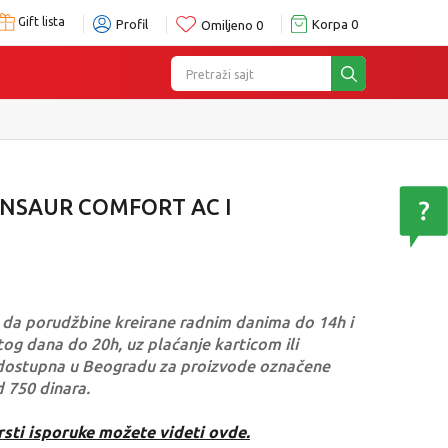
Gift lista
Profil
Korpa
0
Omiljeno
0
Pretraži sajt
ENSAUR COMFORT AC I
da porudžbine kreirane radnim danima do 14h i
og dana do 20h, uz plaćanje karticom ili
dostupna u Beogradu za proizvode označene
d 750 dinara.
rsti isporuke možete videti ovde.