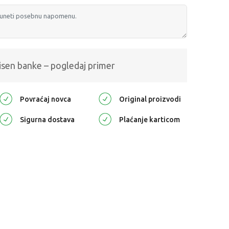
isen banke – pogledaj primer
Povraćaj novca
Original proizvodi
Sigurna dostava
Plaćanje karticom