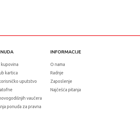
ONUDA
INFORMACIJE
 kupovina
O nama
b kartica
Radnje
korisničko uputstvo
Zaposlenje
atofne
Najčešća pitanja
novogodišnjih vaučera
nja ponuda za pravna