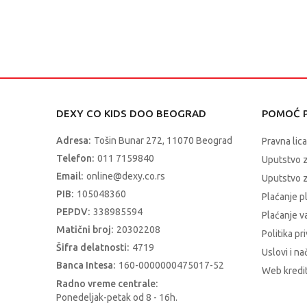
DEXY CO KIDS DOO BEOGRAD
POMOĆ P
Adresa:
Tošin Bunar 272, 11070 Beograd
Pravna lica
Telefon:
011 7159840
Uputstvo 
Email:
online@dexy.co.rs
Uputstvo z
PIB:
105048360
Plaćanje p
PEPDV:
338985594
Plaćanje 
Matični broj:
20302208
Politika pr
Šifra delatnosti:
4719
Uslovi i na
Banca Intesa:
160-0000000475017-52
Web kredit
Radno vreme centrale:
Ponedeljak-petak od 8 - 16h.