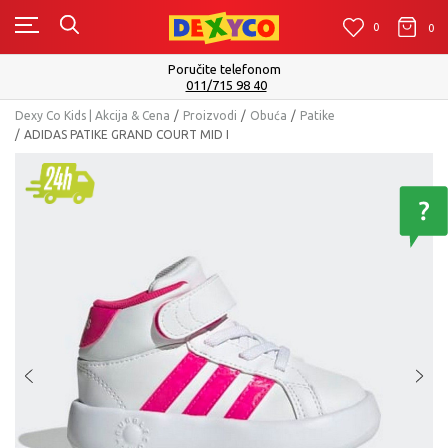
0
0
0
onom
Isporuku možete očekivati u roku
40
Pogledaj vi
Dexy Co Kids | Akcija & Cena
Proizvodi
Obuća
Patike
ADIDAS PATIKE GRAND COURT MID I