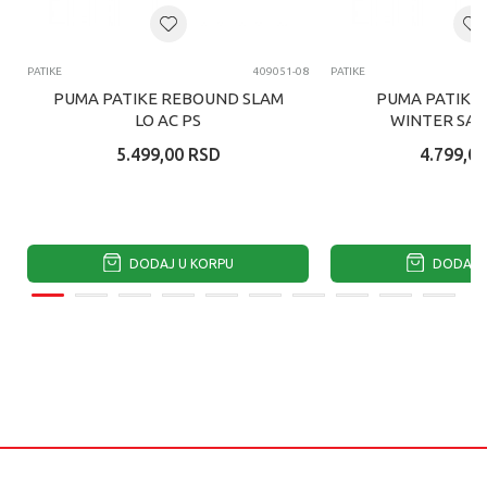
PATIKE
409051-08
PATIKE
PUMA PATIKE REBOUND SLAM
PUMA PATIKE 
LO AC PS
WINTER SAFA
5.499,00
RSD
4.799,00
DODAJ U KORPU
DODAJ U