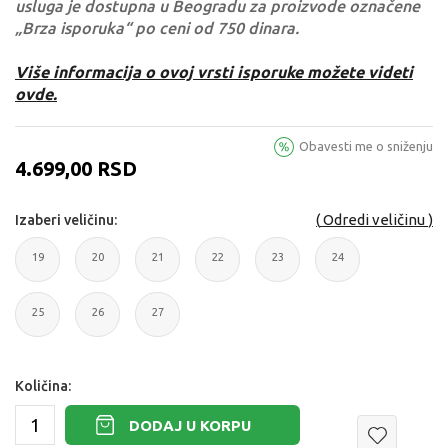
usluga je dostupna u Beogradu za proizvode označene
„Brza isporuka“ po ceni od 750 dinara.
Više informacija o ovoj vrsti isporuke možete videti
ovde.
Obavesti me o sniženju
4.699,00
RSD
Odredi veličinu
Izaberi veličinu:
19
20
21
22
23
24
19
20
21
22
23
24
25
26
27
25
26
27
Količina:
DODAJ U KORPU