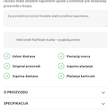
Ukoliko imate dodatne napomene upišite u komentar pre dodavanja
proizvoda u korpu:
Web kredit Raiffeisen banke – pogledaj primer
Uslovi dostave
Povraćaj novca
Original proizvodi
Sigurno plaćanje
Sigurna dostava
Plaćanje karticom
O PROIZVODU
SPECIFIKACIJA