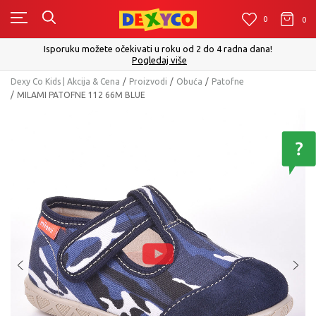
0
0
0
Isporuku možete očekivati u roku od 2 do 4 radna dana!
Pogledaj više
Dexy Co Kids | Akcija & Cena
Proizvodi
Obuća
Patofne
MILAMI PATOFNE 112 66M BLUE