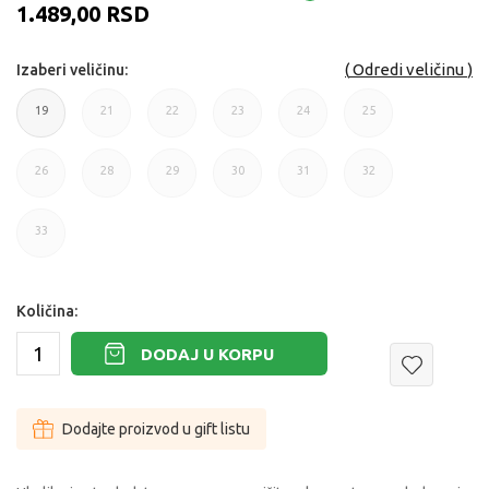
1.489,00
RSD
Odredi veličinu
Izaberi veličinu:
19
21
22
23
24
25
19
21
22
23
24
25
26
28
29
30
31
32
26
28
29
30
31
32
33
33
Količina:
DODAJ U KORPU
Dodajte proizvod u gift listu