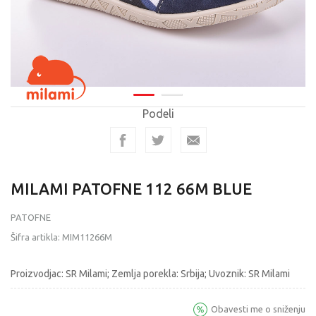
Podeli
MILAMI PATOFNE 112 66M BLUE
PATOFNE
Šifra artikla:
MIM11266M
Proizvodjac: SR Milami; Zemlja porekla: Srbija; Uvoznik: SR Milami
Obavesti me o sniženju