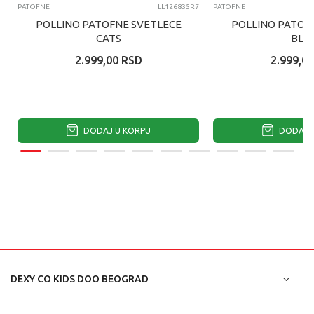
PATOFNE
LL126835R7
PATOFNE
POLLINO PATOFNE SVETLECE
POLLINO PATOF
CATS
BLU
2.999,00
RSD
2.999,00
DODAJ U KORPU
DODAJ U
DEXY CO KIDS DOO BEOGRAD