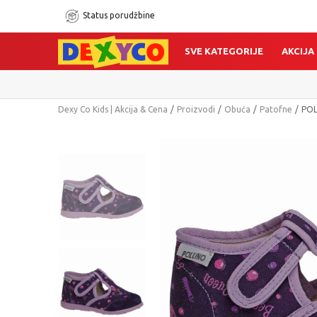
Status porudžbine
SVE KATEGORIJE
AKCIJA
Dexy Co Kids | Akcija & Cena
Proizvodi
Obuća
Patofne
POL