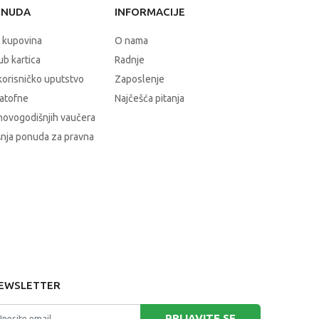
ONUDA
INFORMACIJE
 kupovina
O nama
b kartica
Radnje
korisničko uputstvo
Zaposlenje
atofne
Najčešća pitanja
novogodišnjih vaučera
nja ponuda za pravna
EWSLETTER
PRIJAVITE SE