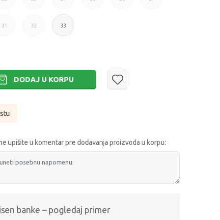
22
23
24
25
26
27
31
32
33
31
32
33
DODAJ U KORPU
istu
e upišite u komentar pre dodavanja proizvoda u korpu:
isen banke – pogledaj primer