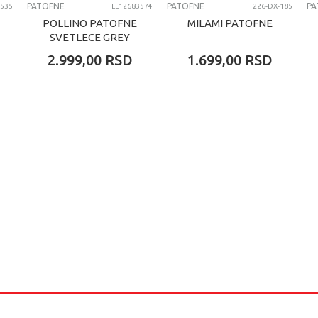
PATOFNE
PATOFNE
PA
3535
LL12683574
226-DX-185
POLLINO PATOFNE
MILAMI PATOFNE
SVETLECE GREY
2.999,00
RSD
1.699,00
RSD