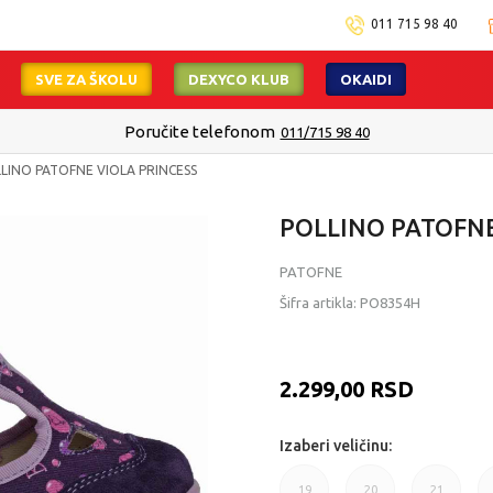
011 715 98 40
SVE ZA ŠKOLU
DEXYCO KLUB
OKAIDI
Isporuku možete očekivati u roku od 2 do 4 radna dana!
Pogledaj viš
LINO PATOFNE VIOLA PRINCESS
POLLINO PATOFNE
PATOFNE
Šifra artikla:
PO8354H
2.299,00
RSD
Izaberi veličinu:
19
20
21