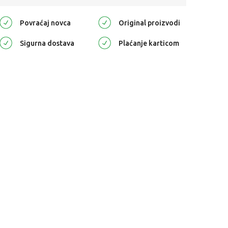
Povraćaj novca
Original proizvodi
Sigurna dostava
Plaćanje karticom