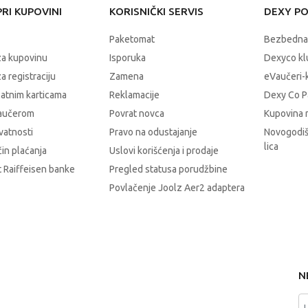
RI KUPOVINI
KORISNIČKI SERVIS
DEXY P
Paketomat
Bezbedna
za kupovinu
Isporuka
Dexyco klu
a registraciju
Zamena
eVaučeri-
latnim karticama
Reklamacije
Dexy Co P
vaučerom
Povrat novca
Kupovina 
ivatnosti
Pravo na odustajanje
Novogodiš
lica
čin plaćanja
Uslovi korišćenja i prodaje
 Raiffeisen banke
Pregled statusa porudžbine
Povlačenje Joolz Aer2 adaptera
N