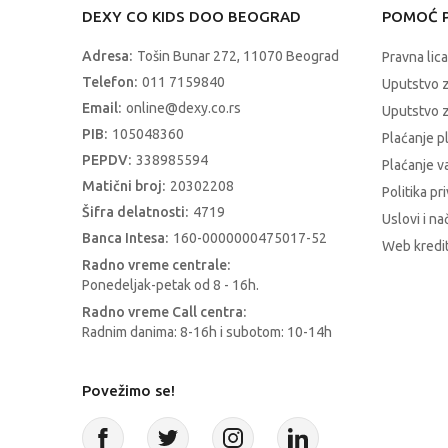
DEXY CO KIDS DOO BEOGRAD
POMOĆ P
Adresa:
Tošin Bunar 272, 11070 Beograd
Pravna lica
Telefon:
011 7159840
Uputstvo 
Email:
online@dexy.co.rs
Uputstvo z
PIB:
105048360
Plaćanje p
PEPDV:
338985594
Plaćanje 
Matični broj:
20302208
Politika pr
Šifra delatnosti:
4719
Uslovi i na
Banca Intesa:
160-0000000475017-52
Web kredit
Radno vreme centrale:
Ponedeljak-petak od 8 - 16h.
Radno vreme Call centra:
Radnim danima: 8-16h i subotom: 10-14h
Povežimo se!