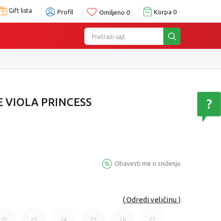
Gift lista
Profil
Korpa
0
Omiljeno
0
Pretraži sajt
e
 VIOLA PRINCESS
Obavesti me o sniženju
Odredi veličinu
22
23
24
25
26
27