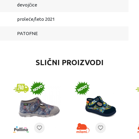
devojčice
proleće/leto 2021
PATOFNE
SLIČNI PROIZVODI