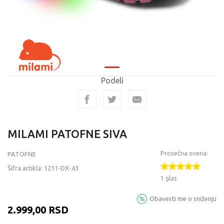
Podeli
MILAMI PATOFNE SIVA
Prosečna ocena:
PATOFNE
Šifra artikla:
1211-DX-43
1 glas
Obavesti me o sniženju
2.999,00
RSD