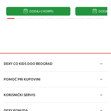
DODAJ U KORPU
DODAJ U
DEXY CO KIDS DOO BEOGRAD
POMOĆ PRI KUPOVINI
KORISNIČKI SERVIS
DEXY PONUDA