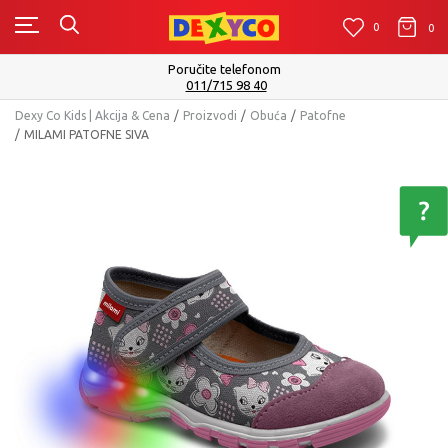
0
0
0
Poručite telefonom
011/715 98 40
Dexy Co Kids | Akcija & Cena
Proizvodi
Obuća
Patofne
MILAMI PATOFNE SIVA