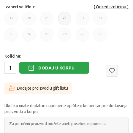
Odredi veličinu
Izaberi veličinu:
19
20
21
22
23
24
19
20
21
22
23
24
25
26
27
28
29
30
25
26
27
28
29
30
Količina:
DODAJ U KORPU
Dodajte proizvod u gift listu
Ukoliko imate dodatne napomene upišite u komentar pre dodavanja
proizvoda u korpu: