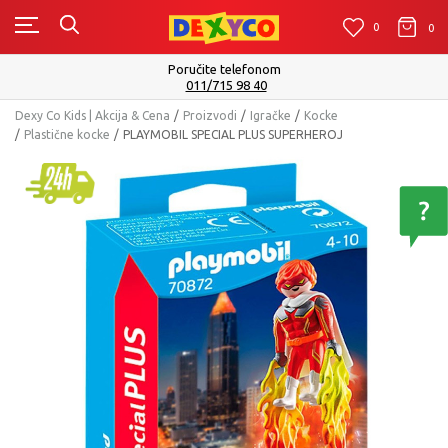
0
0
0
Poručite telefonom
011/715 98 40
Dexy Co Kids | Akcija & Cena
Proizvodi
Igračke
Kocke
Plastične kocke
PLAYMOBIL SPECIAL PLUS SUPERHEROJ