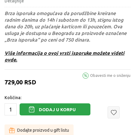
Detaljnije
Brza isporuka omogućava da porudžbine kreirane
radnim danima do 14h i subotom do 13h, stignu istog
dana do 20h, uz plaćanje karticom ili pouzećem. Ova
usluga je dostupna u Beogradu za proizvode označene
„Brza isporuka“ po ceni od 750 dinara.
Više informacija o ovoj vrsti isporuke možete videti
ovde.
Obavesti me o sniženju
729,00
RSD
Količina:
DODAJ U KORPU
Dodajte proizvod u gift listu