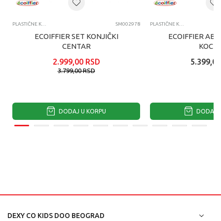
PLASTIČNE KOCKE
SM002978
PLASTIČNE KOCKE
ECOIFFIER SET KONJIČKI
ECOIFFIER ABR
CENTAR
KOCKI
2.999,00
RSD
5.399,00
3.799,00
RSD
DODAJ U KORPU
DODAJ U
DEXY CO KIDS DOO BEOGRAD