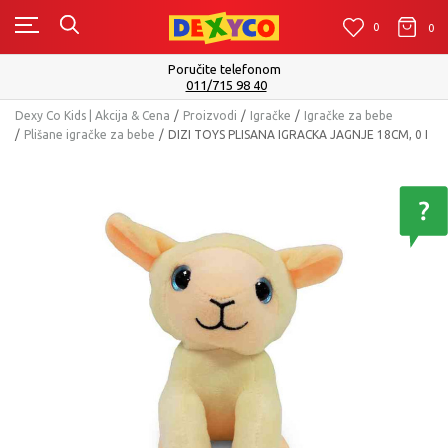
0
0
0
Poručite telefonom
011/715 98 40
Dexy Co Kids | Akcija & Cena
Proizvodi
Igračke
Igračke za bebe
Plišane igračke za bebe
DIZI TOYS PLISANA IGRACKA JAGNJE 18CM, 0 I