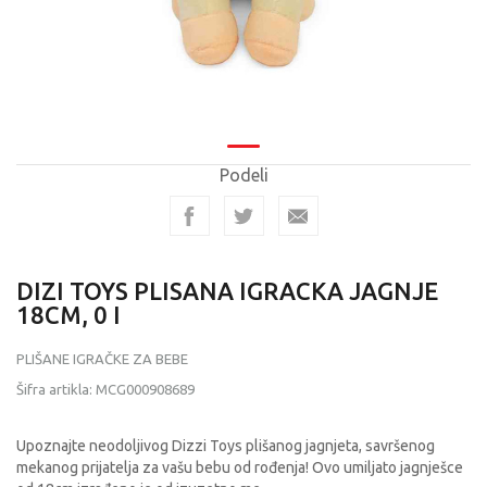
Podeli
DIZI TOYS PLISANA IGRACKA JAGNJE
18CM, 0 I
PLIŠANE IGRAČKE ZA BEBE
Šifra artikla:
MCG000908689
Upoznajte neodoljivog Dizzi Toys plišanog jagnjeta, savršenog
mekanog prijatelja za vašu bebu od rođenja! Ovo umiljato jagnješce