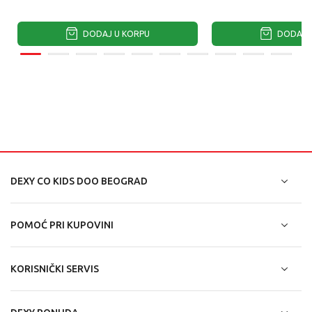
DODAJ U KORPU
DODAJ U
DEXY CO KIDS DOO BEOGRAD
POMOĆ PRI KUPOVINI
KORISNIČKI SERVIS