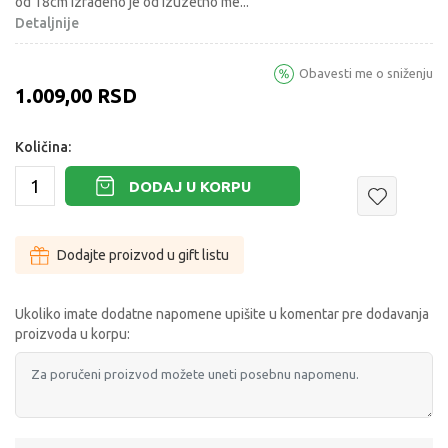
od 18cm izrađeno je od izuzetno me
...
Detaljnije
Obavesti me o sniženju
1.009,00
RSD
Količina:
DODAJ U KORPU
Dodajte proizvod u gift listu
Ukoliko imate dodatne napomene upišite u komentar pre dodavanja
proizvoda u korpu: