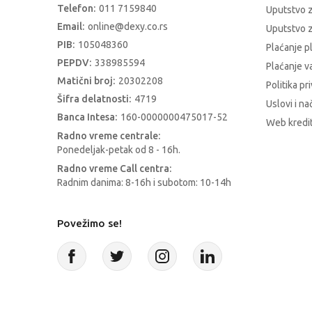
Telefon:
011 7159840
Uputstvo 
Email:
online@dexy.co.rs
Uputstvo z
PIB:
105048360
Plaćanje p
PEPDV:
338985594
Plaćanje 
Matični broj:
20302208
Politika pr
Šifra delatnosti:
4719
Uslovi i na
Banca Intesa:
160-0000000475017-52
Web kredit
Radno vreme centrale:
Ponedeljak-petak od 8 - 16h.
Radno vreme Call centra:
Radnim danima: 8-16h i subotom: 10-14h
Povežimo se!