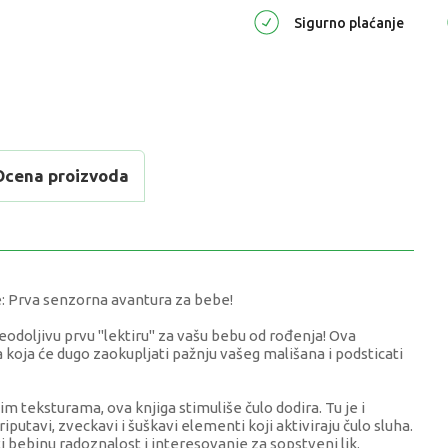
Sigurno plaćanje
Ocena proizvoda
Prva senzorna avantura za bebe!
odoljivu prvu "lektiru" za vašu bebu od rođenja! Ova
koja će dugo zaokupljati pažnju vašeg mališana i podsticati
im teksturama, ova knjiga stimuliše čulo dodira. Tu je i
iputavi, zveckavi i šuškavi elementi koji aktiviraju čulo sluha.
i bebinu radoznalost i interesovanje za sopstveni lik.