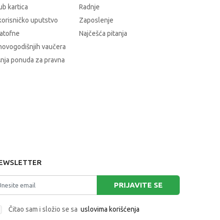
b kartica
Radnje
korisničko uputstvo
Zaposlenje
atofne
Najčešća pitanja
novogodišnjih vaučera
nja ponuda za pravna
EWSLETTER
PRIJAVITE SE
Čitao sam i složio se sa
uslovima korišćenja