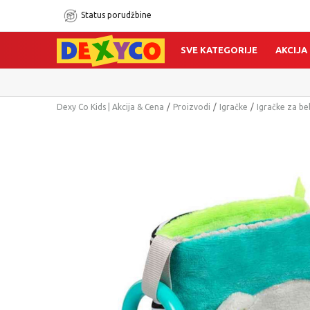
Status porudžbine
SVE KATEGORIJE
AKCIJA
Dexy Co Kids | Akcija & Cena
Proizvodi
Igračke
Igračke za b