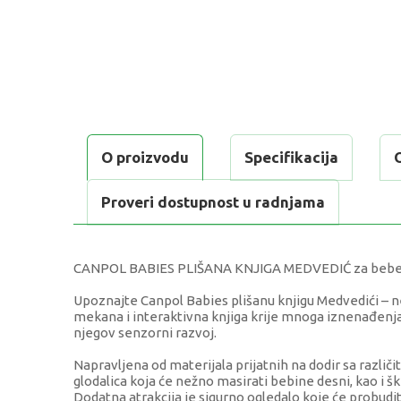
O proizvodu
Specifikacija
Proveri dostupnost u radnjama
CANPOL BABIES PLIŠANA KNJIGA MEDVEDIĆ za bebe: 
Upoznajte Canpol Babies plišanu knjigu Medvedići – ne
mekana i interaktivna knjiga krije mnoga iznenađenja 
njegov senzorni razvoj.
Napravljena od materijala prijatnih na dodir sa različit
glodalica koja će nežno masirati bebine desni, kao i škr
Dodatna atrakcija je sigurno ogledalo koje će probudit