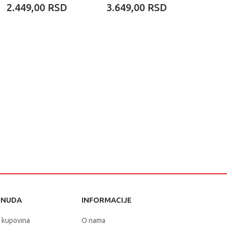
2.449,00
RSD
3.649,00
RSD
3.64
ONUDA
INFORMACIJE
 kupovina
O nama