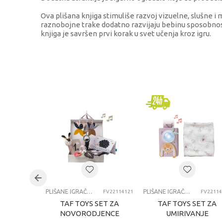
Ova plišana knjiga stimuliše razvoj vizuelne, slušne i
raznobojne trake dodatno razvijaju bebinu sposobnost
knjiga je savršen prvi korak u svet učenja kroz igru.
KARAKTERISTIKA
Kategorija
Brend
Pol
Uzrast
Kategorija
PLIŠANE IGRAČKE ZA BEBE
PLIŠANE IGRAČKE ZA BEBE
FV22114121
FV22114
TAF TOYS SET ZA
TAF TOYS SET ZA
NOVORODJENCE
UMIRIVANJE