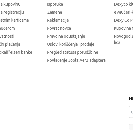
za kupovinu
Isporuka
Dexyco klu
a registraciju
Zamena
eVaučeri-
latnim karticama
Reklamacije
Dexy Co P
vaučerom
Povrat novca
Kupovina 
ivatnosti
Pravo na odustajanje
Novogodiš
lica
čin plaćanja
Uslovi korišćenja i prodaje
 Raiffeisen banke
Pregled statusa porudžbine
Povlačenje Joolz Aer2 adaptera
N