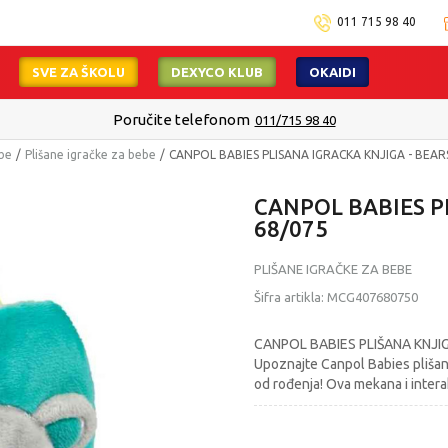
011 715 98 40
SVE ZA ŠKOLU
DEXYCO KLUB
OKAIDI
Poručite telefonom
011/715 98 40
ebe
Plišane igračke za bebe
CANPOL BABIES PLISANA IGRACKA KNJIGA - BEAR
CANPOL BABIES P
68/075
PLIŠANE IGRAČKE ZA BEBE
Šifra artikla:
MCG407680750
CANPOL BABIES PLIŠANA KNJIGA
Upoznajte Canpol Babies plišanu
od rođenja! Ova mekana i intera