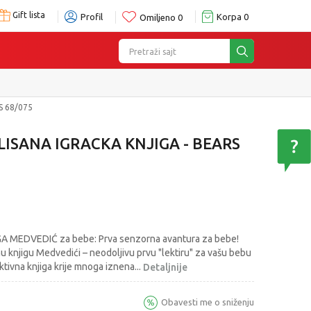
Gift lista
Profil
Korpa
0
Omiljeno
0
Pretraži sajt
S 68/075
LISANA IGRACKA KNJIGA - BEARS
 MEDVEDIĆ za bebe: Prva senzorna avantura za bebe!
 knjigu Medvedići – neodoljivu prvu "lektiru" za vašu bebu
ktivna knjiga krije mnoga iznena
...
Detaljnije
Obavesti me o sniženju