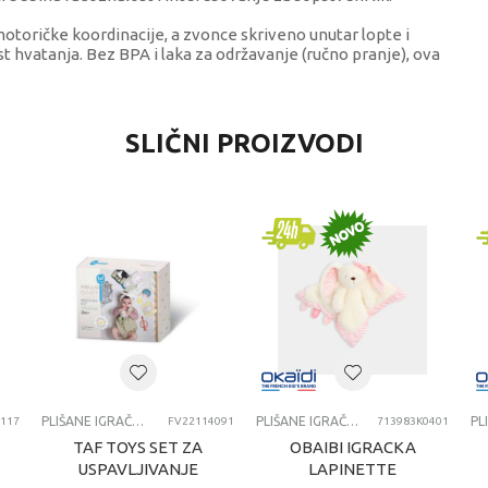
 motoričke koordinacije, a zvonce skriveno unutar lopte i
 hvatanja. Bez BPA i laka za održavanje (ručno pranje), ova
VREDNOST
SLIČNI PROIZVODI
Plišane igračke za bebe
Canpol
univerzalno
0-12 meseci
PLISANE IGRACKE ZA BEBE
PLIŠANE IGRAČKE ZA BEBE
PLIŠANE IGRAČKE ZA BEBE
117
FV22114091
713983K0401
TAF TOYS SET ZA
OBAIBI IGRACKA
USPAVLJIVANJE
LAPINETTE