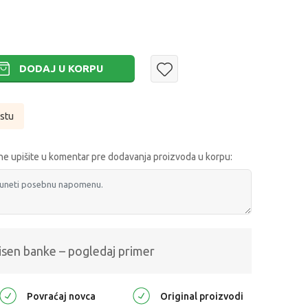
DODAJ U KORPU
istu
e upišite u komentar pre dodavanja proizvoda u korpu:
isen banke – pogledaj primer
Povraćaj novca
Original proizvodi