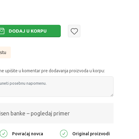
DODAJ U KORPU
istu
e upišite u komentar pre dodavanja proizvoda u korpu:
isen banke – pogledaj primer
Povraćaj novca
Original proizvodi