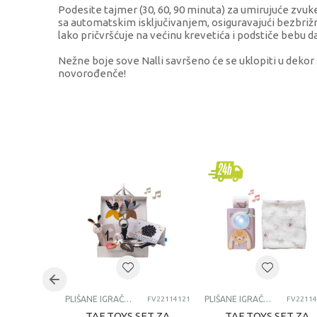
Podesite tajmer (30, 60, 90 minuta) za umirujuće zvuke
sa automatskim isključivanjem, osiguravajući bezbrižn
lako pričvršćuje na većinu krevetića i podstiče bebu d
Nežne boje sove Nalli savršeno će se uklopiti u dekor
novorođenče!
KARAKTERISTIKA
Kategorija
Brend
Pol
Uzrast
Kategorija
PLIŠANE IGRAČKE ZA BEBE
PLIŠANE IGRAČKE ZA BEBE
FV22114121
FV22114
TAF TOYS SET ZA
TAF TOYS SET ZA