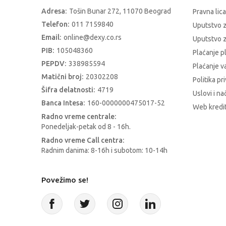
Adresa:
Tošin Bunar 272, 11070 Beograd
Pravna lica
Telefon:
011 7159840
Uputstvo 
Email:
online@dexy.co.rs
Uputstvo z
PIB:
105048360
Plaćanje p
PEPDV:
338985594
Plaćanje 
Matični broj:
20302208
Politika pr
Šifra delatnosti:
4719
Uslovi i na
Banca Intesa:
160-0000000475017-52
Web kredit
Radno vreme centrale:
Ponedeljak-petak od 8 - 16h.
Radno vreme Call centra:
Radnim danima: 8-16h i subotom: 10-14h
Povežimo se!