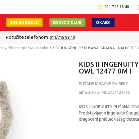
011 715 98 40
SVE ZA ŠKOLU
DEXYCO KLUB
OKAIDI
Isporuku možete očekivati u roku od 2 do 4 radna dana!
Pogledaj viš
ebe
Plišane igračke za bebe
KIDS II INGENUITY PLISANA IGRACKA - NALLY THE
KIDS II INGENUIT
OWL 12477 0M I
PLIŠANE IGRAČKE ZA BEBE
Šifra artikla:
MCG451124776
KIDS II INGENUITY PLIŠANA IGRA
Predstavljamo Ingenuity Snuggl
dragoceni pratilac vašeg detet