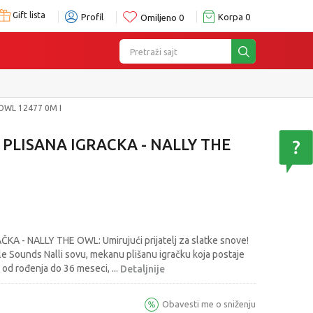
Gift lista
Profil
Korpa
0
Omiljeno
0
Pretraži sajt
e
 OWL 12477 0M I
Y PLISANA IGRACKA - NALLY THE
ČKA - NALLY THE OWL: Umirujući prijatelj za slatke snove!
e Sounds Nalli sovu, mekanu plišanu igračku koja postaje
a od rođenja do 36 meseci,
...
Detaljnije
Obavesti me o sniženju