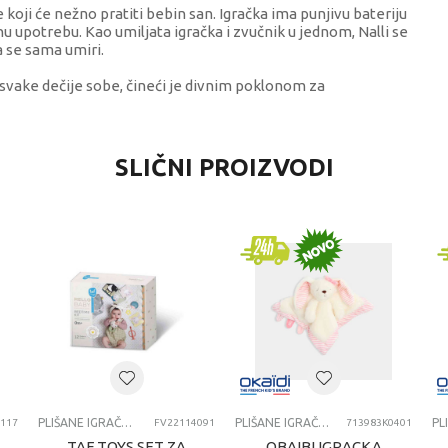
 koji će nežno pratiti bebin san. Igračka ima punjivu bateriju
u upotrebu. Kao umiljata igračka i zvučnik u jednom, Nalli se
a se sama umiri.
 svake dečije sobe, čineći je divnim poklonom za
VREDNOST
SLIČNI PROIZVODI
Plišane igračke za bebe
KIDS II BABY
univerzalno
0-12 meseci
PLISANE IGRACKE ZA BEBE
PLIŠANE IGRAČKE ZA BEBE
PLIŠANE IGRAČKE ZA BEBE
117
FV22114091
713983K0401
TAF TOYS SET ZA
OBAIBI IGRACKA