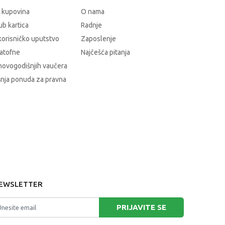
 kupovina
O nama
b kartica
Radnje
korisničko uputstvo
Zaposlenje
atofne
Najčešća pitanja
novogodišnjih vaučera
nja ponuda za pravna
EWSLETTER
PRIJAVITE SE