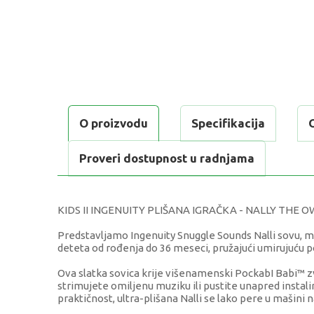
O proizvodu
Specifikacija
Proveri dostupnost u radnjama
KIDS II INGENUITY PLIŠANA IGRAČKA - NALLY THE OWL: 
Predstavljamo Ingenuity Snuggle Sounds Nalli sovu, m
deteta od rođenja do 36 meseci, pružajući umirujuću p
Ova slatka sovica krije višenamenski PockabI Babi™ 
strimujete omiljenu muziku ili pustite unapred insta
praktičnost, ultra-plišana Nalli se lako pere u mašini