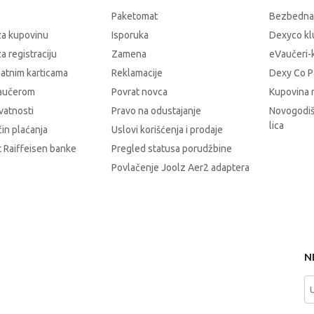
Paketomat
Bezbedna
za kupovinu
Isporuka
Dexyco klu
a registraciju
Zamena
eVaučeri-
latnim karticama
Reklamacije
Dexy Co P
vaučerom
Povrat novca
Kupovina 
ivatnosti
Pravo na odustajanje
Novogodiš
lica
čin plaćanja
Uslovi korišćenja i prodaje
 Raiffeisen banke
Pregled statusa porudžbine
Povlačenje Joolz Aer2 adaptera
N