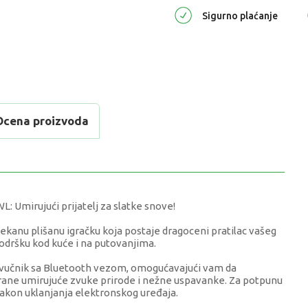
Sigurno plaćanje
Ocena proizvoda
Umirujući prijatelj za slatke snove!
ekanu plišanu igračku koja postaje dragoceni pratilac vašeg
odršku kod kuće i na putovanjima.
zvučnik sa Bluetooth vezom, omogućavajući vam da
lirane umirujuće zvuke prirode i nežne uspavanke. Za potpunu
 nakon uklanjanja elektronskog uređaja.