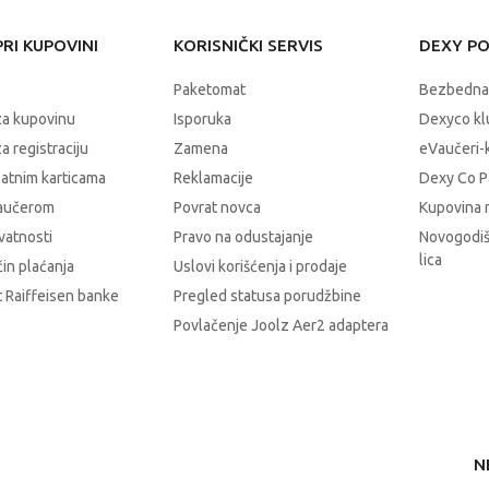
RI KUPOVINI
KORISNIČKI SERVIS
DEXY P
Paketomat
Bezbedna
za kupovinu
Isporuka
Dexyco klu
a registraciju
Zamena
eVaučeri-
latnim karticama
Reklamacije
Dexy Co P
vaučerom
Povrat novca
Kupovina 
ivatnosti
Pravo na odustajanje
Novogodiš
lica
čin plaćanja
Uslovi korišćenja i prodaje
 Raiffeisen banke
Pregled statusa porudžbine
Povlačenje Joolz Aer2 adaptera
N