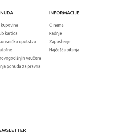
ONUDA
INFORMACIJE
 kupovina
O nama
b kartica
Radnje
korisničko uputstvo
Zaposlenje
atofne
Najčešća pitanja
novogodišnjih vaučera
nja ponuda za pravna
EWSLETTER