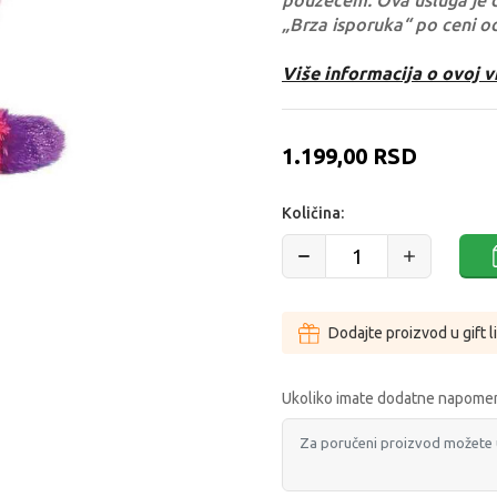
pouzećem. Ova usluga je 
„Brza isporuka“ po ceni o
Više informacija o ovoj v
1.199,00
RSD
Količina:
Dodajte proizvod u gift l
Ukoliko imate dodatne napomen