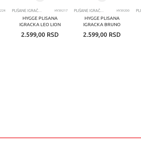
PLIŠANE IGRAČKE
PLIŠANE IGRAČKE
224
HY39217
HY39200
HYGGE PLISANA
HYGGE PLISANA
IGRACKA LEO LION
IGRACKA BRUNO
60CM
BEAR 60CM
2.599,00
RSD
2.599,00
RSD