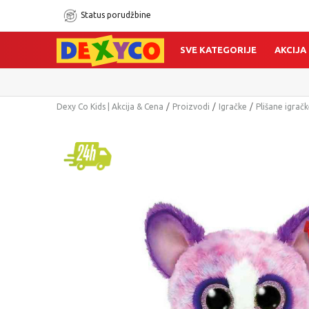
Status porudžbine
SVE KATEGORIJE
AKCIJA
Dexy Co Kids | Akcija & Cena
Proizvodi
Igračke
Plišane igrač