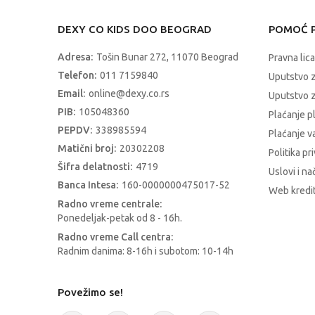
DEXY CO KIDS DOO BEOGRAD
POMOĆ P
Adresa:
Tošin Bunar 272, 11070 Beograd
Pravna lica
Telefon:
011 7159840
Uputstvo 
Email:
online@dexy.co.rs
Uputstvo z
PIB:
105048360
Plaćanje p
PEPDV:
338985594
Plaćanje 
Matični broj:
20302208
Politika pr
Šifra delatnosti:
4719
Uslovi i na
Banca Intesa:
160-0000000475017-52
Web kredit
Radno vreme centrale:
Ponedeljak-petak od 8 - 16h.
Radno vreme Call centra:
Radnim danima: 8-16h i subotom: 10-14h
Povežimo se!