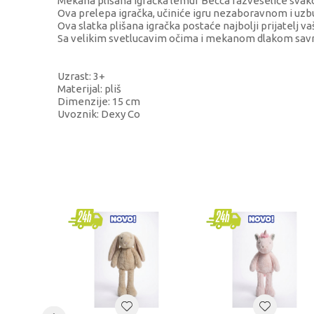
Mekana plišana igračka lemur Becca razveseliće svako
Ova prelepa igračka, učiniće igru nezaboravnom i uzb
Ova slatka plišana igračka postaće najbolji prijatelj v
Sa velikim svetlucavim očima i mekanom dlakom savrš
Uzrast: 3+
Materijal: pliš
Dimenzije: 15 cm
Uvoznik: Dexy Co
KARAKTERISTIKA
Kategorija
Brend
Pol
Uzrast
Kategorija