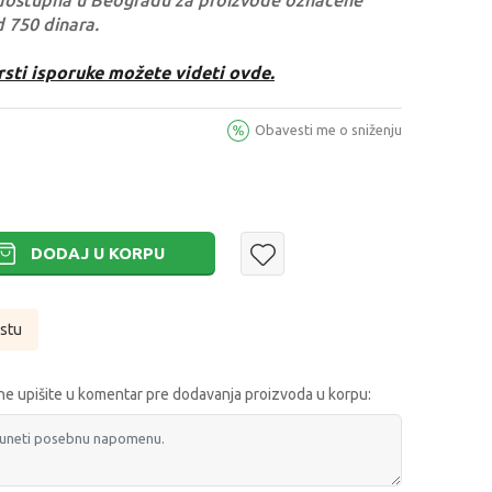
dostupna u Beogradu za proizvode označene
d 750 dinara.
rsti isporuke možete videti ovde.
Obavesti me o sniženju
DODAJ U KORPU
istu
e upišite u komentar pre dodavanja proizvoda u korpu: