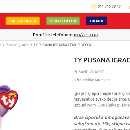
011 715 98 40
SVE ZA ŠKOLU
DEXYCO KLUB
OKAIDI
Isporuku možete očekivati u roku od 2 do 4 radna dana!
Pogledaj viš
ke
Plišane igračke
TY PLISANA IGRACKA LEMUR BECCA
TY PLISANA IGRA
PLIŠANE IGRAČKE
Šifra artikla:
MR36395
Igra je najlepši i najbezbrižnij
razveseliće svako dečije srce. 
uzbudljivom. Ova slatka plišana 
Brza isporuka omogućava 
subotom do 13h, stignu ist