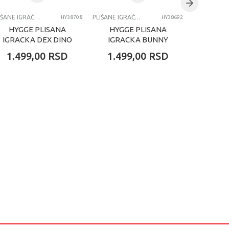
PLIŠANE IGRAČKE
PLIŠANE IGRAČKE
HY38708
HY38692
HYGGE PLISANA
HYGGE PLISANA
HYGG
IGRACKA DEX DINO
IGRACKA BUNNY
IGRA
38CM
RABBIT 38CM
RAB
1.499,00
RSD
1.499,00
RSD
1.49