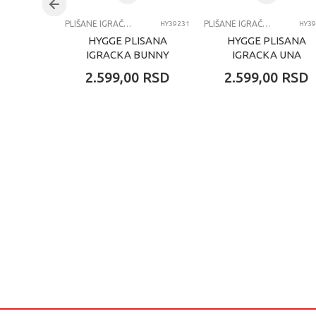
PLIŠANE IGRAČKE
PLIŠANE IGRAČKE
HY39231
HY39
HYGGE PLISANA
HYGGE PLISANA
IGRACKA BUNNY
IGRACKA UNA
RABBIT 60CM
UNICORN 60CM
2.599,00
RSD
2.599,00
RSD