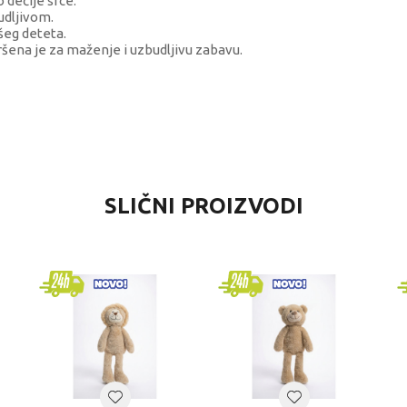
 dečije srce.
udljivom.
ašeg deteta.
ena je za maženje i uzbudljivu zabavu.
VREDNOST
SLIČNI PROIZVODI
Plišane igračke
TY pliš
devojčice
4-6 godina
PLIŠANE