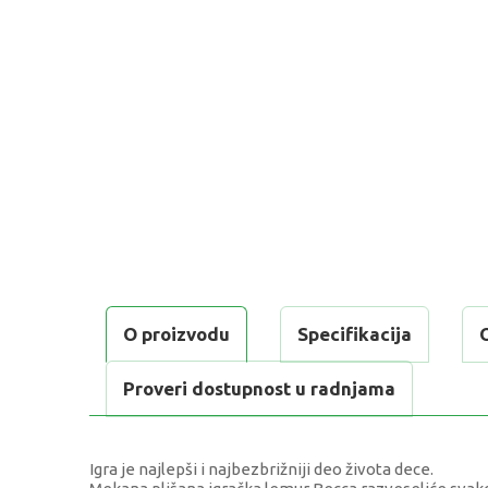
O proizvodu
Specifikacija
Proveri dostupnost u radnjama
Igra je najlepši i najbezbrižniji deo života dece.