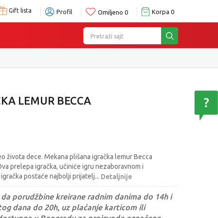
Gift lista
Profil
Korpa
0
Omiljeno
0
Pretraži sajt
e
CKA LEMUR BECCA
i deo života dece. Mekana plišana igračka lemur Becca
Ova prelepa igračka, učiniće igru nezaboravnom i
igračka postaće najbolji prijatelj
...
Detaljnije
da porudžbine kreirane radnim danima do 14h i
og dana do 20h, uz plaćanje karticom ili