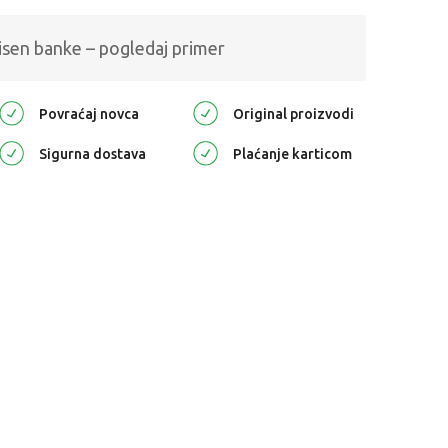
isen banke – pogledaj primer
Povraćaj novca
Original proizvodi
Sigurna dostava
Plaćanje karticom