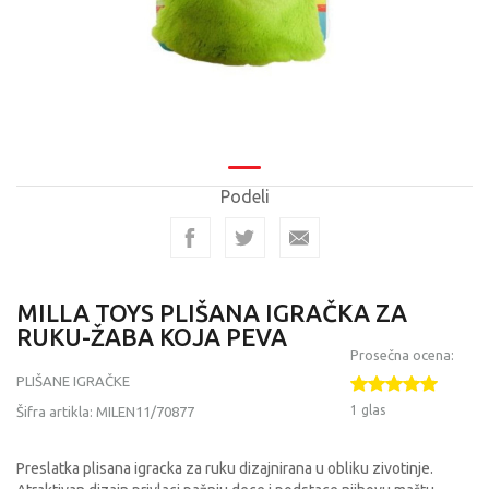
Podeli
MILLA TOYS PLIŠANA IGRAČKA ZA
RUKU-ŽABA KOJA PEVA
Prosečna ocena:
PLIŠANE IGRAČKE
1 glas
Šifra artikla:
MILEN11/70877
Preslatka plisana igracka za ruku dizajnirana u obliku zivotinje.