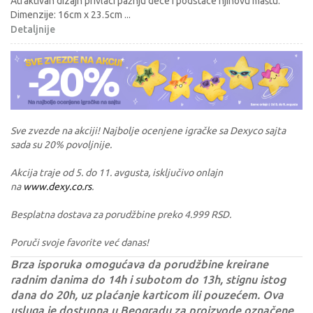
Atraktivan dizajn privlaci pažnju dece i podstace njihovu maštu.
Dimenzije: 16cm x 23.5cm
...
Detaljnije
Sve zvezde na akciji! Najbolje ocenjene igračke sa Dexyco sajta
sada su 20% povoljnije.
Akcija traje od 5. do 11. avgusta, isključivo onlajn
na
www.dexy.co.rs
.
Besplatna dostava za porudžbine preko 4.999 RSD.
Poruči svoje favorite već danas!
Brza isporuka omogućava da porudžbine kreirane
radnim danima do 14h i subotom do 13h, stignu istog
dana do 20h, uz plaćanje karticom ili pouzećem. Ova
usluga je dostupna u Beogradu za proizvode označene