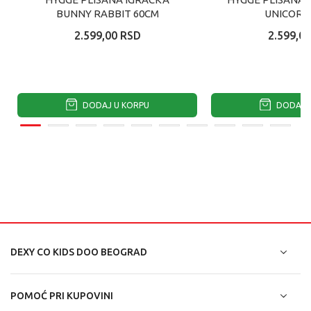
BUNNY RABBIT 60CM
UNICORN
2.599,00
RSD
2.599,00
DODAJ U KORPU
DODAJ U
DEXY CO KIDS DOO BEOGRAD
POMOĆ PRI KUPOVINI