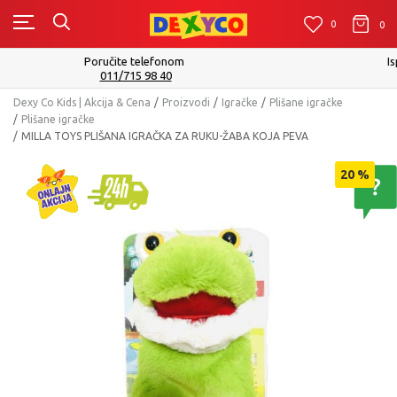
0
0
0
Isporuku možete očekivati u roku od 2 do 4 radna dana!
Pogledaj više
Dexy Co Kids | Akcija & Cena
Proizvodi
Igračke
Plišane igračke
Plišane igračke
MILLA TOYS PLIŠANA IGRAČKA ZA RUKU-ŽABA KOJA PEVA
20
%