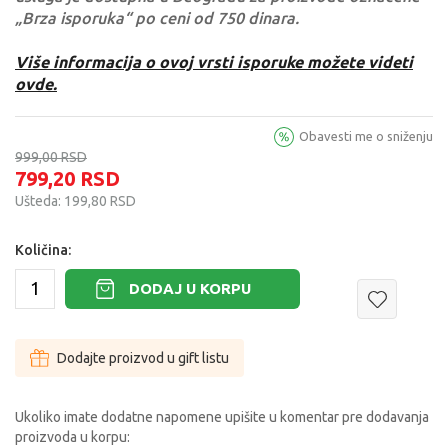
„Brza isporuka“ po ceni od 750 dinara.
Više informacija o ovoj vrsti isporuke možete videti
ovde.
Obavesti me o sniženju
999,00
RSD
799,20
RSD
Ušteda:
199,80
RSD
Količina:
DODAJ U KORPU
Dodajte proizvod u gift listu
Ukoliko imate dodatne napomene upišite u komentar pre dodavanja
proizvoda u korpu: