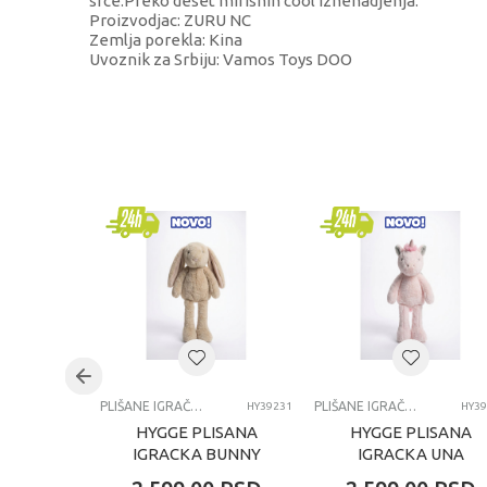
srce.Preko deset mirisnih cool iznenadjenja.
Proizvodjac: ZURU NC
Zemlja porekla: Kina
Uvoznik za Srbiju: Vamos Toys DOO
KARAKTERISTIKA
Kategorija
Brend
Pol
Uzrast
Kategorija
PLIŠANE IGRAČKE
PLIŠANE IGRAČKE
HY39231
HY39
HYGGE PLISANA
HYGGE PLISANA
IGRACKA BUNNY
IGRACKA UNA
RABBIT 60CM
UNICORN 60CM