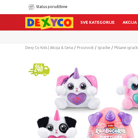
Status porudžbine
SVE KATEGORIJE
AKCIJA
Dexy Co Kids | Akcija & Cena
Proizvodi
Igračke
Plišane igrač