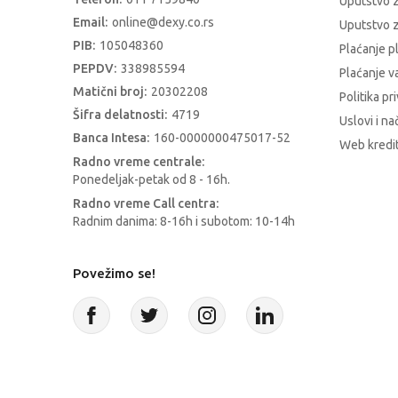
Uputstvo 
Email:
online@dexy.co.rs
Uputstvo z
PIB:
105048360
Plaćanje p
PEPDV:
338985594
Plaćanje 
Matični broj:
20302208
Politika pr
Šifra delatnosti:
4719
Uslovi i na
Banca Intesa:
160-0000000475017-52
Web kredit
Radno vreme centrale:
Ponedeljak-petak od 8 - 16h.
Radno vreme Call centra:
Radnim danima: 8-16h i subotom: 10-14h
Povežimo se!