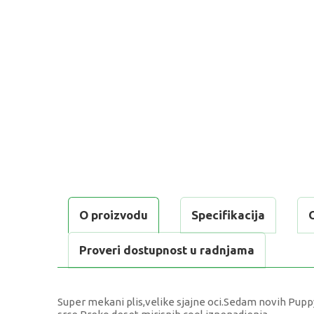
O proizvodu
Specifikacija
Proveri dostupnost u radnjama
Super mekani plis,velike sjajne oci.Sedam novih Pupp