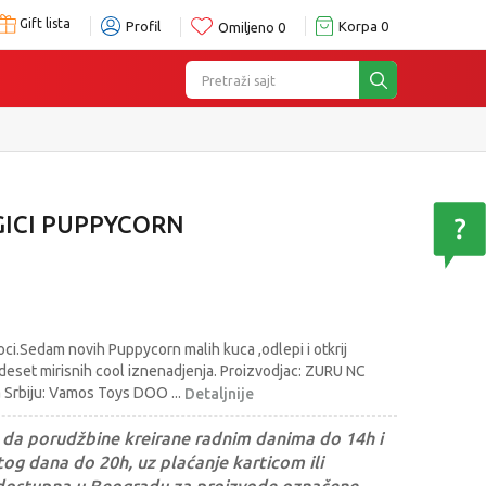
Gift lista
Profil
Korpa
0
Omiljeno
0
Pretraži sajt
ICI PUPPYCORN
oci.Sedam novih Puppycorn malih kuca ,odlepi i otkrij
eset mirisnih cool iznenadjenja. Proizvodjac: ZURU NC
za Srbiju: Vamos Toys DOO
...
Detaljnije
da porudžbine kreirane radnim danima do 14h i
og dana do 20h, uz plaćanje karticom ili