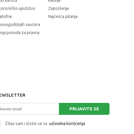
b kartica
Radnje
korisničko uputstvo
Zaposlenje
atofne
Najčešća pitanja
novogodišnjih vaučera
nja ponuda za pravna
EWSLETTER
PRIJAVITE SE
Čitao sam i složio se sa
uslovima korišćenja