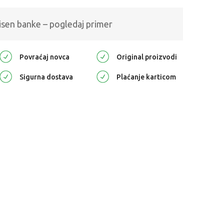
isen banke – pogledaj primer
Povraćaj novca
Original proizvodi
Sigurna dostava
Plaćanje karticom