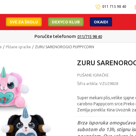
011 715 98 40
SVE ZA ŠKOLU
DEXYCO KLUB
OKAIDI
Poručite telefonom
011/715 98 40
ke
Plišane igračke
ZURU SARENOROGICI PUPPYCORN
ZURU SARENOROG
PLIŠANE IGRAČKE
Šifra artikla:
VZU29828
Super mekani plis,velike sjajne 
carobno Pappycorn srce.Preko d
Zemlja porekla: Kina Uvoznik 
Brza isporuka omogućava 
subotom do 13h, stignu ist