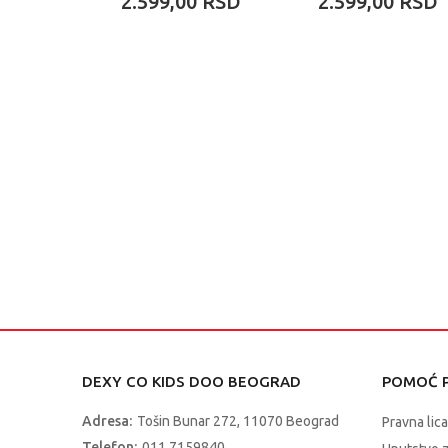
2.599,00
RSD
2.599,00
RSD
DEXY CO KIDS DOO BEOGRAD
POMOĆ P
Adresa:
Tošin Bunar 272, 11070 Beograd
Pravna lica
Telefon:
011 7159840