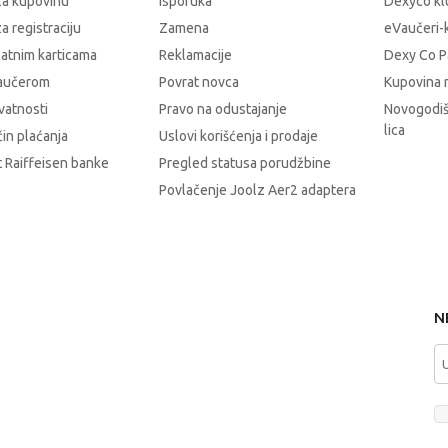
za kupovinu
Isporuka
Dexyco klu
a registraciju
Zamena
eVaučeri-
latnim karticama
Reklamacije
Dexy Co P
vaučerom
Povrat novca
Kupovina 
ivatnosti
Pravo na odustajanje
Novogodiš
lica
čin plaćanja
Uslovi korišćenja i prodaje
 Raiffeisen banke
Pregled statusa porudžbine
Povlačenje Joolz Aer2 adaptera
N