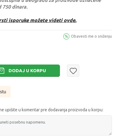
dostupna u Beogradu za proizvode označene
d 750 dinara.
rsti isporuke možete videti ovde.
Obavesti me o sniženju
DODAJ U KORPU
istu
e upišite u komentar pre dodavanja proizvoda u korpu: