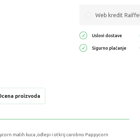
Web kredit Raiffe
Uslovi dostave
Sigurno plaćanje
Ocena proizvoda
ycorn malih kuca ,odlepi i otkrij carobno Pappycorn