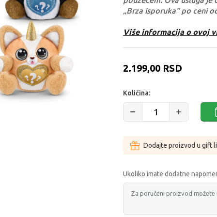
pouzećem. Ova usluga je 
„Brza isporuka“ po ceni o
Više informacija o ovoj v
2.199,00
RSD
Količina:
Dodajte proizvod u gift l
Ukoliko imate dodatne napomen