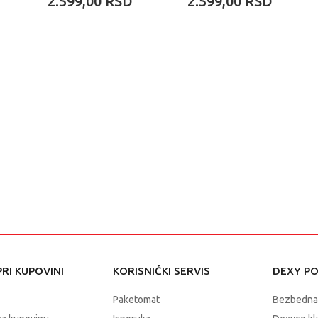
2.599,00
RSD
2.599,00
RSD
RI KUPOVINI
KORISNIČKI SERVIS
DEXY P
Paketomat
Bezbedna