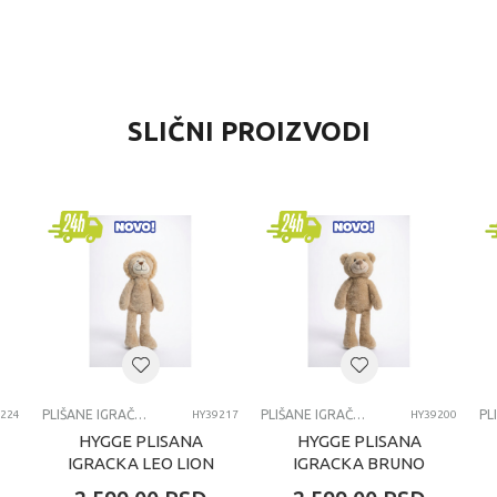
VREDNOST
SLIČNI PROIZVODI
Plišane igračke
Zuru
devojčice
4-6 godina
PLIŠANE
PLIŠANE IGRAČKE
PLIŠANE IGRAČKE
224
HY39217
HY39200
HYGGE PLISANA
HYGGE PLISANA
IGRACKA LEO LION
IGRACKA BRUNO
60CM
BEAR 60CM