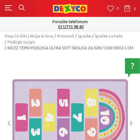
0
0
0
Poručite telefonom
011/715 98 40
Dexy Co Kids | Akcija & Cena
Proizvodi
Igračke
Igračke za bebe
Podloge za igru
KIDZZ TEPIH PODLOGA ULTRA SOFT ŠKOLICA ZA IGRU 120X180X2.5 CM