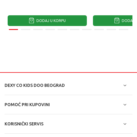
DODAJ U KORPU
DODAJ U
DEXY CO KIDS DOO BEOGRAD
POMOĆ PRI KUPOVINI
KORISNIČKI SERVIS