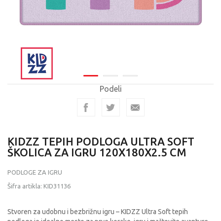
Podeli
KIDZZ TEPIH PODLOGA ULTRA SOFT
ŠKOLICA ZA IGRU 120X180X2.5 CM
PODLOGE ZA IGRU
Šifra artikla:
KID31136
Stvoren za udobnu i bezbrižnu igru – KIDZZ Ultra Soft tepih