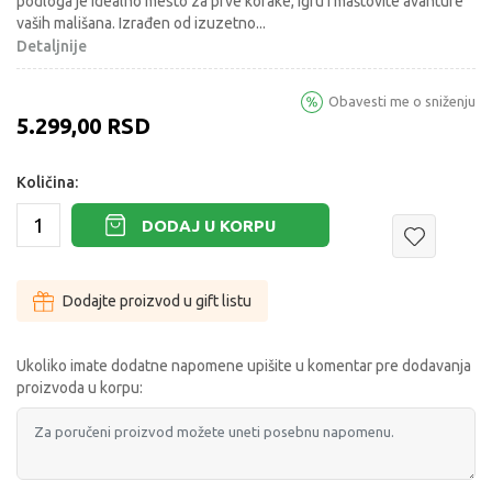
podloga je idealno mesto za prve korake, igru i maštovite avanture
vaših mališana. Izrađen od izuzetno
...
Detaljnije
Obavesti me o sniženju
5.299,00
RSD
Količina:
DODAJ U KORPU
Dodajte proizvod u gift listu
Ukoliko imate dodatne napomene upišite u komentar pre dodavanja
proizvoda u korpu: