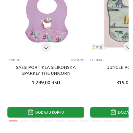
PORTIKLE
SASI0986
PORTIKLE
SASSI PORTIKLA SILIKONSKA
JUNGLE POR
SPARKLY THE UNICORN
1.299,00
RSD
319,00
DODAJ U KORPU
DODAJ U