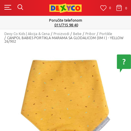
0
0
0
Poručite telefonom
011/715 98 40
Dexy Co Kids | Akcija & Cena
Proizvodi
Bebe
Pribor
Portikle
CANPOL BABIES PORTIKLA MARAMA SA GLODALICOM (0M I ) - YELLOW
26/902