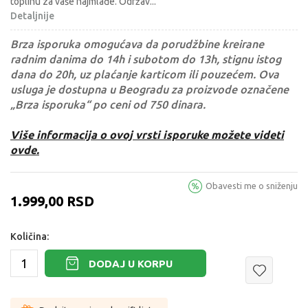
toplinu za vaše najmlađe. Održav
...
Detaljnije
Brza isporuka omogućava da porudžbine kreirane
radnim danima do 14h i subotom do 13h, stignu istog
dana do 20h, uz plaćanje karticom ili pouzećem. Ova
usluga je dostupna u Beogradu za proizvode označene
„Brza isporuka“ po ceni od 750 dinara.
Više informacija o ovoj vrsti isporuke možete videti
ovde.
Obavesti me o sniženju
1.999,00
RSD
Količina:
DODAJ U KORPU