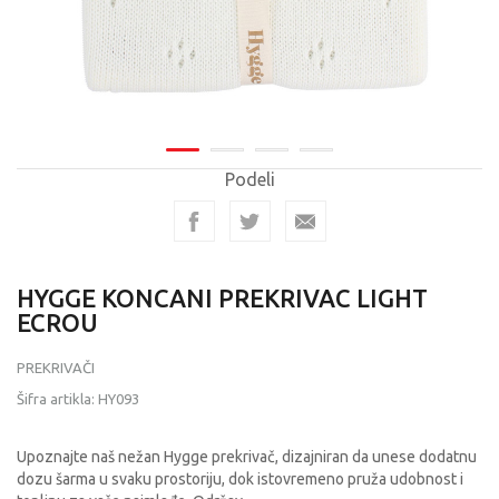
Podeli
HYGGE KONCANI PREKRIVAC LIGHT
ECROU
PREKRIVAČI
Šifra artikla:
HY093
Upoznajte naš nežan Hygge prekrivač, dizajniran da unese dodatnu
dozu šarma u svaku prostoriju, dok istovremeno pruža udobnost i