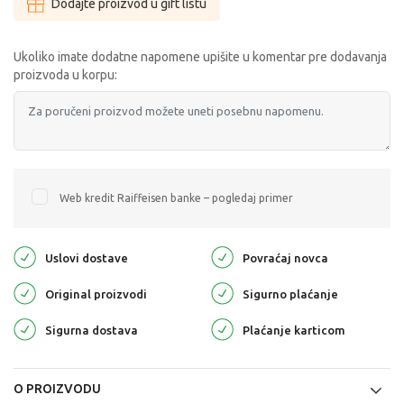
Dodajte proizvod u gift listu
Ukoliko imate dodatne napomene upišite u komentar pre dodavanja
proizvoda u korpu:
Web kredit Raiffeisen banke – pogledaj primer
Uslovi dostave
Povraćaj novca
Original proizvodi
Sigurno plaćanje
Sigurna dostava
Plaćanje karticom
O PROIZVODU