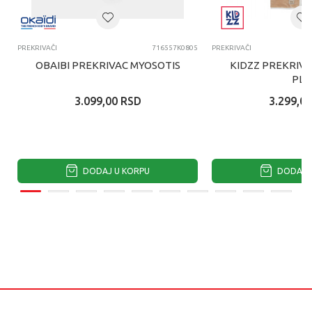
PREKRIVAČI
716557K0805
PREKRIVAČI
OBAIBI PREKRIVAC MYOSOTIS
KIDZZ PREKRIVA
PLI
3.099,00
RSD
3.299,00
DODAJ U KORPU
DODAJ U