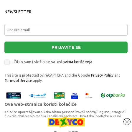
NEWSLETTER
PRIJAVITE SE
Čitao sam i složio se sa
uslovima korišćenja
This site is protected by reCAPTCHA and the Google
Privacy Policy
and
Terms of Service
apply.
Ova web-stranica koristi kolačiće
Kolačiće upotrebljavamo kako bismo personalizovali sadržaj i oglase, omogućili
funkcije društvenih medija i analizirali saobraćaj. Isto tako, podatke o vašoj
upotrebi naše web-lokacije delimo s partnerima za društvene medije,
oglašavanje i analizu, a oni ih mogu kombinovati s drugim podacima koje ste im
pružili ili koje su prikupili dok ste upotrebljavali njihove usluge. Nastavkom
Proizvode na sajtu nastojimo da opišemo što je preciznije moguće, ali ne