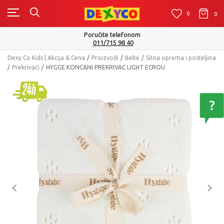
0
0
0
Isporuku možete očekivati u roku od 2 do 4 radna dana!
Pogledaj više
Dexy Co Kids | Akcija & Cena
Proizvodi
Bebe
Sitna oprema i posteljina
Prekrivači
HYGGE KONCANI PREKRIVAC LIGHT ECROU