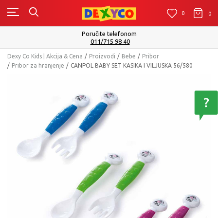
0
0
0
Poručite telefonom
011/715 98 40
Dexy Co Kids | Akcija & Cena
Proizvodi
Bebe
Pribor
Pribor za hranjenje
CANPOL BABY SET KASIKA I VILJUSKA 56/580