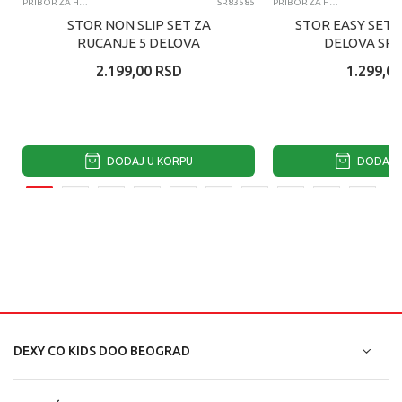
PRIBOR ZA HRANJENJE
SR83585
PRIBOR ZA HRANJENJE
STOR NON SLIP SET ZA
STOR EASY SET 
RUCANJE 5 DELOVA
DELOVA SP
SPIDERMAN
2.199,00
RSD
1.299,00
DODAJ U KORPU
DODAJ U
DEXY CO KIDS DOO BEOGRAD