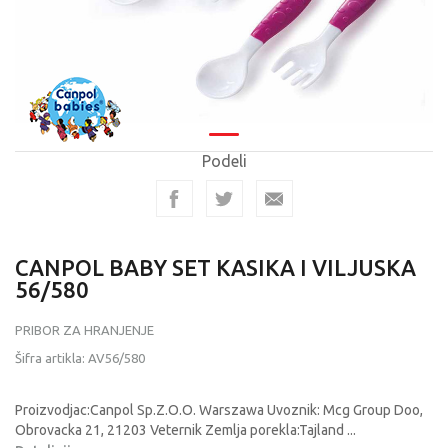
Podeli
CANPOL BABY SET KASIKA I VILJUSKA
56/580
PRIBOR ZA HRANJENJE
Šifra artikla:
AV56/580
Proizvodjac:Canpol Sp.Z.O.O. Warszawa Uvoznik: Mcg Group Doo,
Obrovacka 21, 21203 Veternik Zemlja porekla:Tajland
...