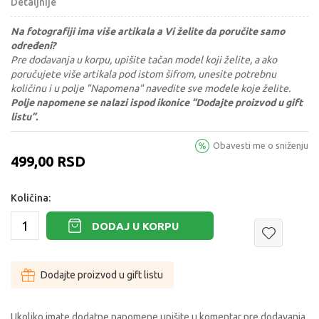
Detaljnije
Na fotografiji ima više artikala a Vi želite da poručite samo
određeni?
Pre dodavanja u korpu, upišite tačan model koji želite, a ako
poručujete više artikala pod istom šifrom, unesite potrebnu
količinu i u polje "Napomena" navedite sve modele koje želite.
Polje napomene se nalazi ispod ikonice “Dodajte proizvod u gift
listu”.
Obavesti me o sniženju
499,00
RSD
Količina:
DODAJ U KORPU
Dodajte proizvod u gift listu
Ukoliko imate dodatne napomene upišite u komentar pre dodavanja