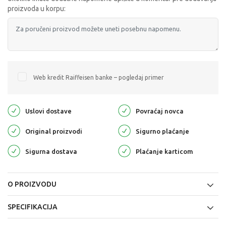
proizvoda u korpu:
Web kredit Raiffeisen banke – pogledaj primer
Uslovi dostave
Povraćaj novca
Original proizvodi
Sigurno plaćanje
Sigurna dostava
Plaćanje karticom
O PROIZVODU
SPECIFIKACIJA