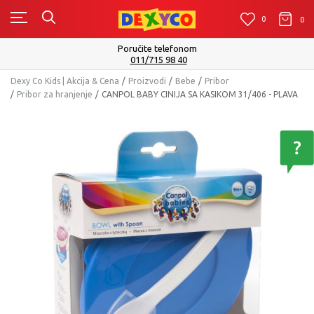
0
0
0
Isporuku možete očekivati u roku od 2 do 4 radna 
Pogledaj više
Dexy Co Kids | Akcija & Cena
Proizvodi
Bebe
Pribor
Pribor za hranjenje
CANPOL BABY CINIJA SA KASIKOM 31/406 - PLAVA