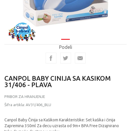
Podeli
CANPOL BABY CINIJA SA KASIKOM
31/406 - PLAVA
PRIBOR ZA HRANJENJE
Šifra artikla:
AV31/406_BLU
Canpol Baby Činija sa Kašikom Karakteristike: Set kašika i činija
Zapremina 350ml Za decu uzrasta od 9m+ BPA Free Dizajnirano