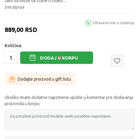
tako da može da stane u svaku
...
Detaljnije
Obavesti me o sniženju
889,00
RSD
Količina:
DODAJ U KORPU
Dodajte proizvod u gift listu
Ukoliko imate dodatne napomene upišite u komentar pre dodavanja
proizvoda u korpu: