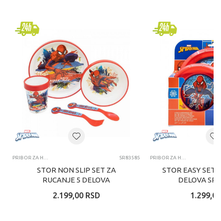
PRIBOR ZA HRANJENJE
SR83585
PRIBOR ZA HRANJENJE
STOR NON SLIP SET ZA
STOR EASY SET 
RUCANJE 5 DELOVA
DELOVA SP
SPIDERMAN
2.199,00
RSD
1.299,00