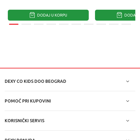
DODAJ U KORPU
DODAJ U
DEXY CO KIDS DOO BEOGRAD
POMOĆ PRI KUPOVINI
KORISNIČKI SERVIS